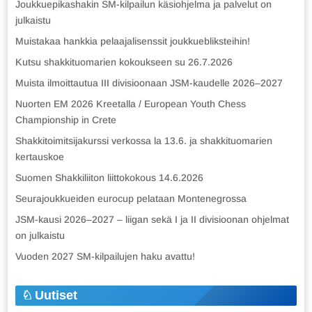
Joukkuepikashakin SM-kilpailun käsiohjelma ja palvelut on
julkaistu
Muistakaa hankkia pelaajalisenssit joukkuebliksteihin!
Kutsu shakkituomarien kokoukseen su 26.7.2026
Muista ilmoittautua III divisioonaan JSM-kaudelle 2026–2027
Nuorten EM 2026 Kreetalla / European Youth Chess
Championship in Crete
Shakkitoimitsijakurssi verkossa la 13.6. ja shakkituomarien
kertauskoe
Suomen Shakkiliiton liittokokous 14.6.2026
Seurajoukkueiden eurocup pelataan Montenegrossa
JSM-kausi 2026–2027 – liigan sekä I ja II divisioonan ohjelmat
on julkaistu
Vuoden 2027 SM-kilpailujen haku avattu!
Uutiset