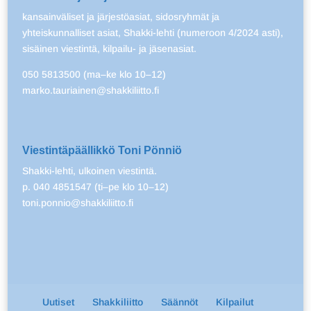
kansainväliset ja järjestöasiat, sidosryhmät ja
yhteiskunnalliset asiat, Shakki-lehti (numeroon 4/2024 asti),
sisäinen viestintä, kilpailu- ja jäsenasiat.
050 5813500 (ma–ke klo 10–12)
marko.tauriainen@shakkiliitto.fi
Viestintäpäällikkö Toni Pönniö
Shakki-lehti, ulkoinen viestintä.
p. 040 4851547 (ti–pe klo 10–12)
toni.ponnio@shakkiliitto.fi
Uutiset
Shakkiliitto
Säännöt
Kilpailut