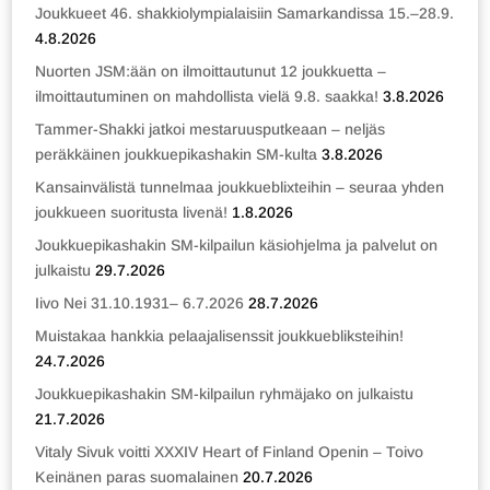
Joukkueet 46. shakkiolympialaisiin Samarkandissa 15.–28.9.
4.8.2026
Nuorten JSM:ään on ilmoittautunut 12 joukkuetta –
ilmoittautuminen on mahdollista vielä 9.8. saakka!
3.8.2026
Tammer-Shakki jatkoi mestaruusputkeaan – neljäs
peräkkäinen joukkuepikashakin SM-kulta
3.8.2026
Kansainvälistä tunnelmaa joukkueblixteihin – seuraa yhden
joukkueen suoritusta livenä!
1.8.2026
Joukkuepikashakin SM-kilpailun käsiohjelma ja palvelut on
julkaistu
29.7.2026
Iivo Nei 31.10.1931– 6.7.2026
28.7.2026
Muistakaa hankkia pelaajalisenssit joukkuebliksteihin!
24.7.2026
Joukkuepikashakin SM-kilpailun ryhmäjako on julkaistu
21.7.2026
Vitaly Sivuk voitti XXXIV Heart of Finland Openin – Toivo
Keinänen paras suomalainen
20.7.2026