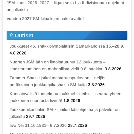
JSM-kausi 2026–2027 – liigan sekä I ja II divisioonan ohjelmat
on julkaistu
Vuoden 2027 SM-kilpailujen haku avattu!
Uutiset
Joukkueet 46. shakkiolympialaisiin Samarkandissa 15.–28.9.
4.8.2026
Nuorten JSM:ään on ilmoittautunut 12 joukkuetta –
ilmoittautuminen on mahdollista vielä 9.8. saakka!
3.8.2026
Tammer-Shakki jatkoi mestaruusputkeaan – neljäs
peräkkäinen joukkuepikashakin SM-kulta
3.8.2026
Kansainvälistä tunnelmaa joukkueblixteihin – seuraa yhden
joukkueen suoritusta livenä!
1.8.2026
Joukkuepikashakin SM-kilpailun käsiohjelma ja palvelut on
julkaistu
29.7.2026
Iivo Nei 31.10.1931– 6.7.2026
28.7.2026