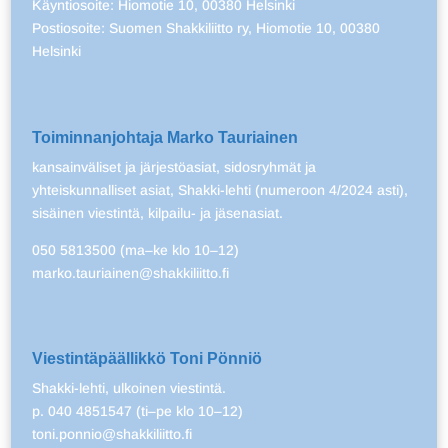
Käyntiosoite: Hiomotie 10, 00380 Helsinki
Postiosoite: Suomen Shakkiliitto ry, Hiomotie 10, 00380
Helsinki
Toiminnanjohtaja Marko Tauriainen
kansainväliset ja järjestöasiat, sidosryhmät ja
yhteiskunnalliset asiat, Shakki-lehti (numeroon 4/2024 asti),
sisäinen viestintä, kilpailu- ja jäsenasiat.
050 5813500 (ma–ke klo 10–12)
marko.tauriainen@shakkiliitto.fi
Viestintäpäällikkö Toni Pönniö
Shakki-lehti, ulkoinen viestintä.
p. 040 4851547 (ti–pe klo 10–12)
toni.ponnio@shakkiliitto.fi