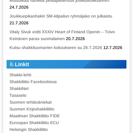
Muistakaa hankkia pelaajalisenssit joukkuebliksteihin!
24.7.2026
Joukkuepikashakin SM-kilpailun ryhmäjako on julkaistu
21.7.2026
Vitaly Sivuk voitti XXXIV Heart of Finland Openin – Toivo
Keinänen paras suomalainen
20.7.2026
Kutsu shakkituomarien kokoukseen su 26.7.2026
12.7.2026
Linkit
Shakki-lehti
Shakkiliitto Facebookissa
ShakkiNet
Tasaselo
Suomen tehtäväniekat
Suomen Kirjeshakkiliitto
Maailman Shakkiliitto FIDE
Euroopan Shakkiliitto ECU
Helsingin Shakkiliitto