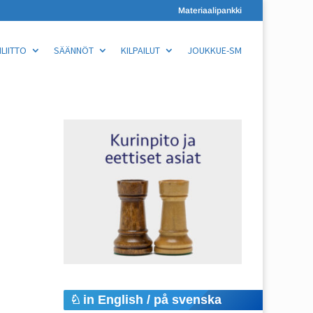
Materiaalipankki
LIITTO
SÄÄNNÖT
KILPAILUT
JOUKKUE-SM
in English / på svenska