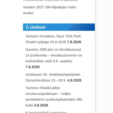
Vuoden 2027 SM-kilpailujen haku
avattu!
Uutiset
Vantaan Kesälava, Myyr York Park:
Shakki-työpaja 20.8.2026
7.8.2026
Nuorten JSM:ään on ilmoittautunut
14 joukkuetta – ilmoittautuminen on
mahdollista vielä 9.8. saakka!
7.8.2026
Joukkueet 46. shakkiolympialaisiin
Samarkandissa 15.–28.9.
4.8.2026
Tammer-Shakki jatkoi
mestaruusputkeaan – neljäs
peräkkäinen joukkuepikashakin SM-
kulta
3.8.2026
Kansainvälistä tunnelmaa