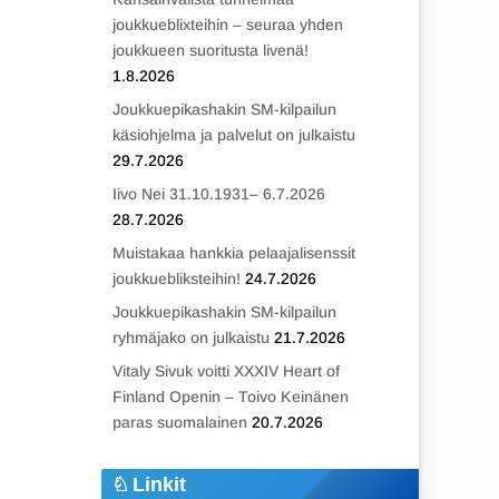
joukkueblixteihin – seuraa yhden
joukkueen suoritusta livenä!
1.8.2026
Joukkuepikashakin SM-kilpailun
käsiohjelma ja palvelut on julkaistu
29.7.2026
Iivo Nei 31.10.1931– 6.7.2026
28.7.2026
Muistakaa hankkia pelaajalisenssit
joukkuebliksteihin!
24.7.2026
Joukkuepikashakin SM-kilpailun
ryhmäjako on julkaistu
21.7.2026
Vitaly Sivuk voitti XXXIV Heart of
Finland Openin – Toivo Keinänen
paras suomalainen
20.7.2026
Linkit