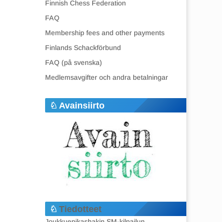
Finnish Chess Federation
FAQ
Membership fees and other payments
Finlands Schackförbund
FAQ (på svenska)
Medlemsavgifter och andra betalningar
Avainsiirto
Tiedotteet
Joukkuepikashakin SM-kilpailun