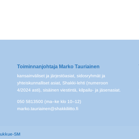
Toiminnanjohtaja Marko Tauriainen
kansainväliset ja järjestöasiat, sidosryhmät ja
yhteiskunnalliset asiat, Shakki-lehti (numeroon
4/2024 asti), sisäinen viestintä, kilpailu- ja jäsenasiat.
050 5813500 (ma–ke klo 10–12)
marko.tauriainen@shakkiliitto.fi
oukkue-SM