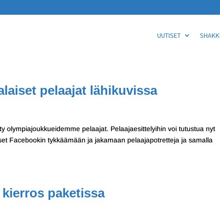
UUTISET
SHAKKI
aiset pelaajat lähikuvissa
lty olympiajoukkueidemme pelaajat. Pelaajaesittelyihin voi tutustua nyt
ääset Facebookin tykkäämään ja jakamaan pelaajapotretteja ja samalla
 kierros paketissa