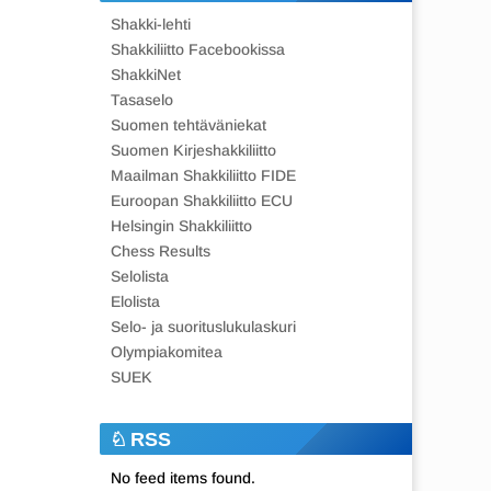
Shakki-lehti
Shakkiliitto Facebookissa
ShakkiNet
Tasaselo
Suomen tehtäväniekat
Suomen Kirjeshakkiliitto
Maailman Shakkiliitto FIDE
Euroopan Shakkiliitto ECU
Helsingin Shakkiliitto
Chess Results
Selolista
Elolista
Selo- ja suorituslukulaskuri
Olympiakomitea
SUEK
RSS
No feed items found.