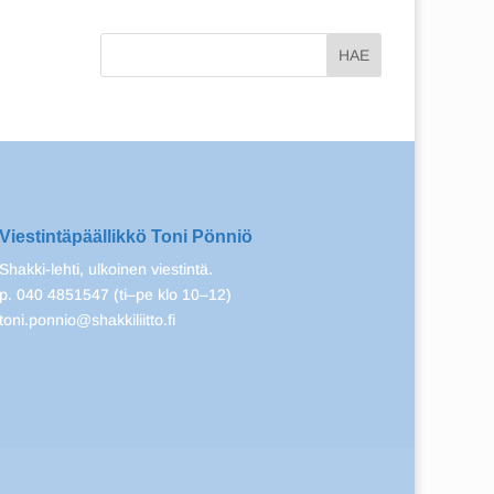
Viestintäpäällikkö Toni Pönniö
Shakki-lehti, ulkoinen viestintä.
p. 040 4851547 (ti–pe klo 10–12)
toni.ponnio@shakkiliitto.fi