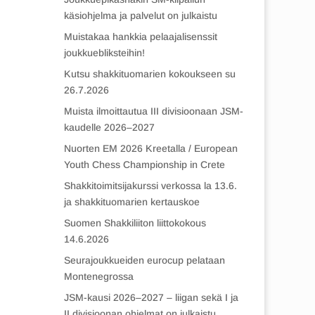
käsiohjelma ja palvelut on julkaistu
Muistakaa hankkia pelaajalisenssit
joukkuebliksteihin!
Kutsu shakkituomarien kokoukseen su
26.7.2026
Muista ilmoittautua III divisioonaan JSM-
kaudelle 2026–2027
Nuorten EM 2026 Kreetalla / European
Youth Chess Championship in Crete
Shakkitoimitsijakurssi verkossa la 13.6.
ja shakkituomarien kertauskoe
Suomen Shakkiliiton liittokokous
14.6.2026
Seurajoukkueiden eurocup pelataan
Montenegrossa
JSM-kausi 2026–2027 – liigan sekä I ja
II divisioonan ohjelmat on julkaistu