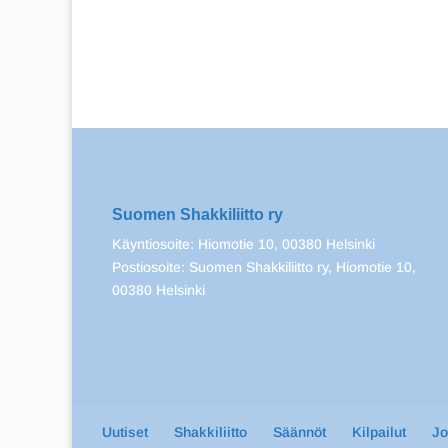
Suomen Shakkiliitto ry
Käyntiosoite: Hiomotie 10, 00380 Helsinki
Postiosoite: Suomen Shakkiliitto ry, Hiomotie 10,
00380 Helsinki
Uutiset
Shakkiliitto
Säännöt
Kilpailut
J