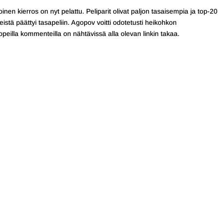
nen kierros on nyt pelattu. Peliparit olivat paljon tasaisempia ja top-20
leistä päättyi tasapeliin. Agopov voitti odotetusti heikohkon
peilla kommenteilla on nähtävissä alla olevan linkin takaa.