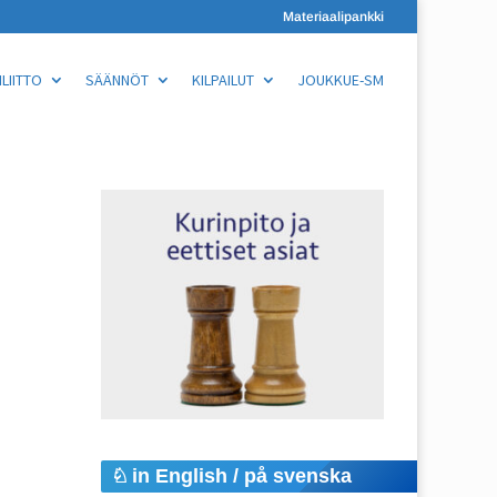
Materiaalipankki
LIITTO
SÄÄNNÖT
KILPAILUT
JOUKKUE-SM
in English / på svenska