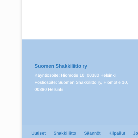
Suomen Shakkiliitto ry
Käyntiosoite: Hiomotie 10, 00380 Helsinki
Postiosoite: Suomen Shakkiliitto ry, Hiomotie 10,
00380 Helsinki
Uutiset
Shakkiliitto
Säännöt
Kilpailut
J