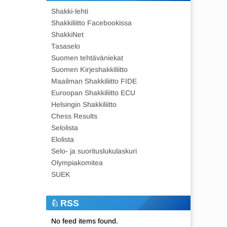
Shakki-lehti
Shakkiliitto Facebookissa
ShakkiNet
Tasaselo
Suomen tehtäväniekat
Suomen Kirjeshakkiliitto
Maailman Shakkiliitto FIDE
Euroopan Shakkiliitto ECU
Helsingin Shakkiliitto
Chess Results
Selolista
Elolista
Selo- ja suorituslukulaskuri
Olympiakomitea
SUEK
RSS
No feed items found.