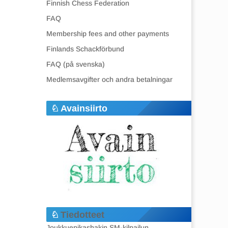
Finnish Chess Federation
FAQ
Membership fees and other payments
Finlands Schackförbund
FAQ (på svenska)
Medlemsavgifter och andra betalningar
Avainsiirto
Tiedotteet
Joukkuepikashakin SM-kilpailun