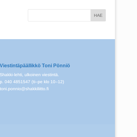
Viestintäpäällikkö Toni Pönniö
Shakki-lehti, ulkoinen viestintä.
p. 040 4851547 (ti–pe klo 10–12)
toni.ponnio@shakkiliitto.fi