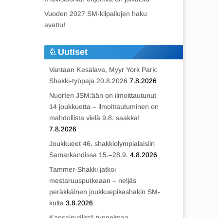
Vuoden 2027 SM-kilpailujen haku
avattu!
Uutiset
Vantaan Kesälava, Myyr York Park:
Shakki-työpaja 20.8.2026
7.8.2026
Nuorten JSM:ään on ilmoittautunut
14 joukkuetta – ilmoittautuminen on
mahdollista vielä 9.8. saakka!
7.8.2026
Joukkueet 46. shakkiolympialaisiin
Samarkandissa 15.–28.9.
4.8.2026
Tammer-Shakki jatkoi
mestaruusputkeaan – neljäs
peräkkäinen joukkuepikashakin SM-
kulta
3.8.2026
Kansainvälistä tunnelmaa