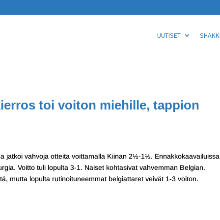
UUTISET
SHAKKI
ierros toi voiton miehille, tappion
ina jatkoi vahvoja otteita voittamalla Kiinan 2½-1½. Ennakkokaavailuissa
ia. Voitto tuli lopulta 3-1. Naiset kohtasivat vahvemman Belgian.
tä, mutta lopulta rutinoituneemmat belgiattaret veivät 1-3 voiton.