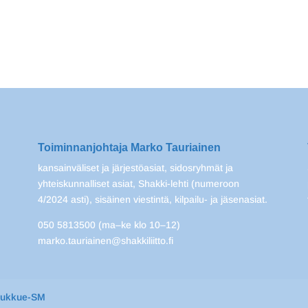
Toiminnanjohtaja Marko Tauriainen
kansainväliset ja järjestöasiat, sidosryhmät ja
yhteiskunnalliset asiat, Shakki-lehti (numeroon
4/2024 asti), sisäinen viestintä, kilpailu- ja jäsenasiat.
050 5813500 (ma–ke klo 10–12)
marko.tauriainen@shakkiliitto.fi
oukkue-SM