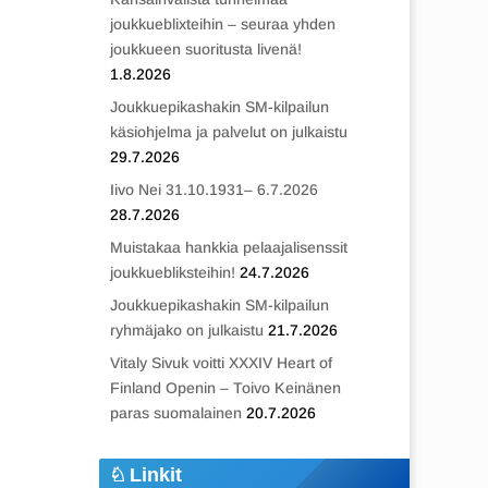
joukkueblixteihin – seuraa yhden
joukkueen suoritusta livenä!
1.8.2026
Joukkuepikashakin SM-kilpailun
käsiohjelma ja palvelut on julkaistu
29.7.2026
Iivo Nei 31.10.1931– 6.7.2026
28.7.2026
Muistakaa hankkia pelaajalisenssit
joukkuebliksteihin!
24.7.2026
Joukkuepikashakin SM-kilpailun
ryhmäjako on julkaistu
21.7.2026
Vitaly Sivuk voitti XXXIV Heart of
Finland Openin – Toivo Keinänen
paras suomalainen
20.7.2026
Linkit