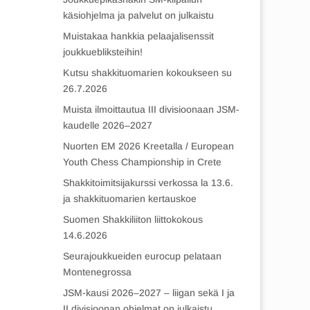
käsiohjelma ja palvelut on julkaistu
Muistakaa hankkia pelaajalisenssit
joukkuebliksteihin!
Kutsu shakkituomarien kokoukseen su
26.7.2026
Muista ilmoittautua III divisioonaan JSM-
kaudelle 2026–2027
Nuorten EM 2026 Kreetalla / European
Youth Chess Championship in Crete
Shakkitoimitsijakurssi verkossa la 13.6.
ja shakkituomarien kertauskoe
Suomen Shakkiliiton liittokokous
14.6.2026
Seurajoukkueiden eurocup pelataan
Montenegrossa
JSM-kausi 2026–2027 – liigan sekä I ja
II divisioonan ohjelmat on julkaistu