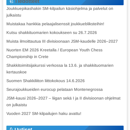
Tiedotteet
Joukkuepikashakin SM-kilpailun käsiohjelma ja palvelut on
julkaistu
Muistakaa hankkia pelaajalisenssit joukkuebliksteihin!
Kutsu shakkituomarien kokoukseen su 26.7.2026
Muista ilmoittautua III divisioonaan JSM-kaudelle 2026–2027
Nuorten EM 2026 Kreetalla / European Youth Chess
Championship in Crete
Shakkitoimitsijakurssi verkossa la 13.6. ja shakkituomarien
kertauskoe
Suomen Shakkiliiton liittokokous 14.6.2026
Seurajoukkueiden eurocup pelataan Montenegrossa
JSM-kausi 2026–2027 – liigan sekä I ja II divisioonan ohjelmat
on julkaistu
Vuoden 2027 SM-kilpailujen haku avattu!
Uutiset