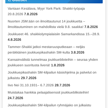
Vantaan Kesälava, Myyr York Park: Shakki-työpaja
20.8.2026
7.8.2026
Nuorten JSM:ään on ilmoittautunut 14 joukkuetta –
ilmoittautuminen on mahdollista vielä 9.8. saakka!
7.8.2026
Joukkueet 46. shakkiolympialaisiin Samarkandissa 15.–28.9.
4.8.2026
Tammer-Shakki jatkoi mestaruusputkeaan – neljäs
peräkkäinen joukkuepikashakin SM-kulta
3.8.2026
Kansainvälistä tunnelmaa joukkueblixteihin – seuraa yhden
joukkueen suoritusta livenä!
1.8.2026
Joukkuepikashakin SM-kilpailun käsiohjelma ja palvelut on
julkaistu
29.7.2026
Iivo Nei 31.10.1931– 6.7.2026
28.7.2026
Muistakaa hankkia pelaajalisenssit joukkuebliksteihin!
24.7.2026
Joukkuepikashakin SM-kilpailun ryhmäjako on julkaistu