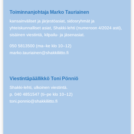
Toiminnanjohtaja Marko Tauriainen
kansainväliset ja järjestöasiat, sidosryhmät ja
yhteiskunnalliset asiat, Shakki-lehti (numeroon 4/2024 asti),
sisäinen viestintä, kilpailu- ja jäsenasiat.
050 5813500 (ma–ke klo 10–12)
marko.tauriainen@shakkiliitto.fi
Viestintäpäällikkö Toni Pönniö
Shakki-lehti, ulkoinen viestintä.
p. 040 4851547 (ti–pe klo 10–12)
toni.ponnio@shakkiliitto.fi