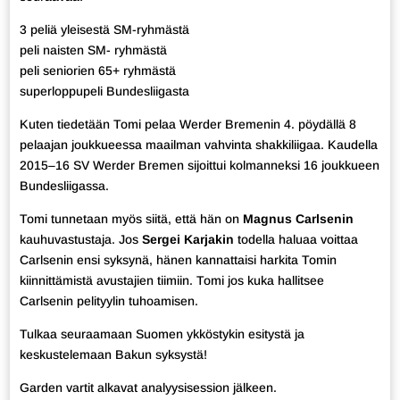
3 peliä yleisestä SM-ryhmästä
peli naisten SM- ryhmästä
peli seniorien 65+ ryhmästä
superloppupeli Bundesliigasta
Kuten tiedetään Tomi pelaa Werder Bremenin 4. pöydällä 8
pelaajan joukkueessa maailman vahvinta shakkiliigaa. Kaudella
2015–16 SV Werder Bremen sijoittui kolmanneksi 16 joukkueen
Bundesliigassa.
Tomi tunnetaan myös siitä, että hän on
Magnus Carlsenin
kauhuvastustaja. Jos
Sergei Karjakin
todella haluaa voittaa
Carlsenin ensi syksynä, hänen kannattaisi harkita Tomin
kiinnittämistä avustajien tiimiin. Tomi jos kuka hallitsee
Carlsenin pelityylin tuhoamisen.
Tulkaa seuraamaan Suomen ykköstykin esitystä ja
keskustelemaan Bakun syksystä!
Garden vartit alkavat analyysisession jälkeen.