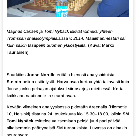
Magnus Carlsen ja Tomi Nybäck iskivät viimeksi yhteen
Tromssan shakkiolympialaisissa v. 2014. Maailmanmestari sai
kuin saikin tasapelin Suomen ykköstykiltä.
(Kuva: Marko
Tauriainen)
Suurkiitos
Joose Norrille
erittäin hienosti analysoiduista
Steinin
pelien esittelystä. Harva osaa kertoa yhtä taitavasti kuin
Joose jonkin pelaajan ajatukset siirtosarjoja miettiessä. Kerta
kaikkiaan nautinnollista seurattavaa.
Kevään viimeinen analyysisessio pidetään Areenalla (Hiomotie
10, Helsinki) tiistaina 24. toukokuuta klo 15.30–18.00, jolloin
SM
Tomi Nybäck
esittelee valitsemiaan pelejä juuri pari päivää
aikaisemmin päättyneistä SM turnauksista. Luvassa on ainakin
seuraavaa: