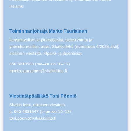
Helsinki
Toiminnanjohtaja Marko Tauriainen
kansainväliset ja järjestöasiat, sidosryhmät ja
yhteiskunnalliset asiat, Shakki-lehti (numeroon 4/2024 asti),
sisäinen viestintä, kilpailu- ja jäsenasiat.
050 5813500 (ma–ke klo 10–12)
marko.tauriainen@shakkiliitto.fi
Viestintäpäällikkö Toni Pönniö
Shakki-lehti, ulkoinen viestintä.
p. 040 4851547 (ti–pe klo 10–12)
toni.ponnio@shakkiliitto.fi