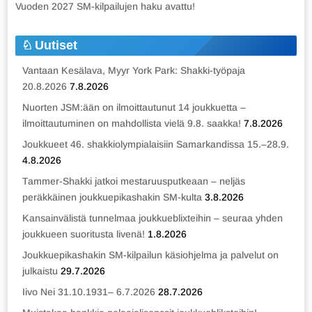
Vuoden 2027 SM-kilpailujen haku avattu!
Uutiset
Vantaan Kesälava, Myyr York Park: Shakki-työpaja
20.8.2026
7.8.2026
Nuorten JSM:ään on ilmoittautunut 14 joukkuetta –
ilmoittautuminen on mahdollista vielä 9.8. saakka!
7.8.2026
Joukkueet 46. shakkiolympialaisiin Samarkandissa 15.–28.9.
4.8.2026
Tammer-Shakki jatkoi mestaruusputkeaan – neljäs
peräkkäinen joukkuepikashakin SM-kulta
3.8.2026
Kansainvälistä tunnelmaa joukkueblixteihin – seuraa yhden
joukkueen suoritusta livenä!
1.8.2026
Joukkuepikashakin SM-kilpailun käsiohjelma ja palvelut on
julkaistu
29.7.2026
Iivo Nei 31.10.1931– 6.7.2026
28.7.2026