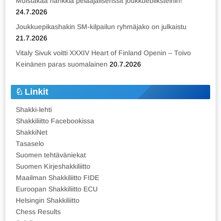
Muistakaa hankkia pelaajalisenssit joukkuebliksteihin!
24.7.2026
Joukkuepikashakin SM-kilpailun ryhmäjako on julkaistu
21.7.2026
Vitaly Sivuk voitti XXXIV Heart of Finland Openin – Toivo
Keinänen paras suomalainen
20.7.2026
Linkit
Shakki-lehti
Shakkiliitto Facebookissa
ShakkiNet
Tasaselo
Suomen tehtäväniekat
Suomen Kirjeshakkiliitto
Maailman Shakkiliitto FIDE
Euroopan Shakkiliitto ECU
Helsingin Shakkiliitto
Chess Results