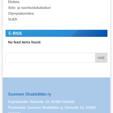
Elolista
Selo- ja suorituslukulaskuri
Olympiakomitea
SUEK
RSS
No feed items found.
Suomen Shakkiliitto ry
Käyntiosoite: Hiomotie 10, 00380 Helsinki
Postiosoite: Suomen Shakkiliitto ry, Hiomotie 10, 00380