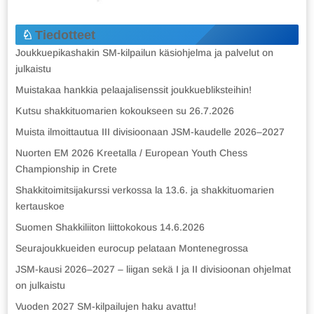
Tiedotteet
Joukkuepikashakin SM-kilpailun käsiohjelma ja palvelut on
julkaistu
Muistakaa hankkia pelaajalisenssit joukkuebliksteihin!
Kutsu shakkituomarien kokoukseen su 26.7.2026
Muista ilmoittautua III divisioonaan JSM-kaudelle 2026–2027
Nuorten EM 2026 Kreetalla / European Youth Chess
Championship in Crete
Shakkitoimitsijakurssi verkossa la 13.6. ja shakkituomarien
kertauskoe
Suomen Shakkiliiton liittokokous 14.6.2026
Seurajoukkueiden eurocup pelataan Montenegrossa
JSM-kausi 2026–2027 – liigan sekä I ja II divisioonan ohjelmat
on julkaistu
Vuoden 2027 SM-kilpailujen haku avattu!