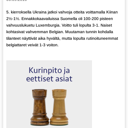
5. kierroksella Ukraina jatkoi vahvoja otteita voittamalla Kiinan
2½-1½. Ennakkokaavailuissa Suomella oli 100-200 pisteen
vahvuuslukuetu Luxemburgia. Voitto tuli lopulta 3-1. Naiset
kohtasivat vahvemman Belgian. Muutaman tunnin kohdalla
tilanteet näyttivät aika hyvältä, mutta lopulta rutinoituneemmat
belgiattaret veivät 1-3 voiton.