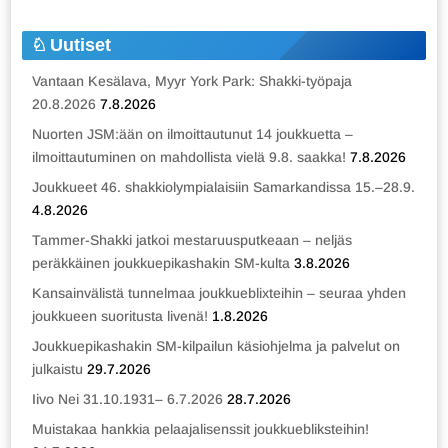
Uutiset
Vantaan Kesälava, Myyr York Park: Shakki-työpaja
20.8.2026
7.8.2026
Nuorten JSM:ään on ilmoittautunut 14 joukkuetta –
ilmoittautuminen on mahdollista vielä 9.8. saakka!
7.8.2026
Joukkueet 46. shakkiolympialaisiin Samarkandissa 15.–28.9.
4.8.2026
Tammer-Shakki jatkoi mestaruusputkeaan – neljäs
peräkkäinen joukkuepikashakin SM-kulta
3.8.2026
Kansainvälistä tunnelmaa joukkueblixteihin – seuraa yhden
joukkueen suoritusta livenä!
1.8.2026
Joukkuepikashakin SM-kilpailun käsiohjelma ja palvelut on
julkaistu
29.7.2026
Iivo Nei 31.10.1931– 6.7.2026
28.7.2026
Muistakaa hankkia pelaajalisenssit joukkuebliksteihin!