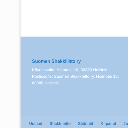
Suomen Shakkiliitto ry
Käyntiosoite: Hiomotie 10, 00380 Helsinki
Postiosoite: Suomen Shakkiliitto ry, Hiomotie 10,
00380 Helsinki
Uutiset
Shakkiliitto
Säännöt
Kilpailut
J