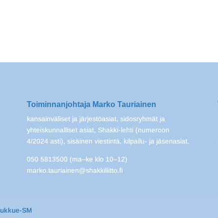
Toiminnanjohtaja Marko Tauriainen
kansainväliset ja järjestöasiat, sidosryhmät ja
yhteiskunnalliset asiat, Shakki-lehti (numeroon
4/2024 asti), sisäinen viestintä, kilpailu- ja jäsenasiat.
050 5813500 (ma–ke klo 10–12)
marko.tauriainen@shakkiliitto.fi
oukkue-SM