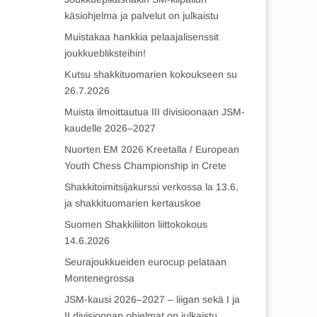
käsiohjelma ja palvelut on julkaistu
Muistakaa hankkia pelaajalisenssit
joukkuebliksteihin!
Kutsu shakkituomarien kokoukseen su
26.7.2026
Muista ilmoittautua III divisioonaan JSM-
kaudelle 2026–2027
Nuorten EM 2026 Kreetalla / European
Youth Chess Championship in Crete
Shakkitoimitsijakurssi verkossa la 13.6.
ja shakkituomarien kertauskoe
Suomen Shakkiliiton liittokokous
14.6.2026
Seurajoukkueiden eurocup pelataan
Montenegrossa
JSM-kausi 2026–2027 – liigan sekä I ja
II divisioonan ohjelmat on julkaistu