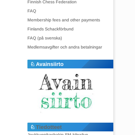
Finnish Chess Federation
FAQ
Membership fees and other payments
Finlands Schackförbund
FAQ (på svenska)
Medlemsavgifter och andra betalningar
Avainsiirto
Tiedotteet
Joukkuepikashakin SM-kilpailun