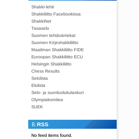
Shakki-lehti
Shakkiliitto Facebookissa
ShakkiNet
Tasaselo
Suomen tehtäväniekat
Suomen Kirjeshakkiliitto
Maailman Shakkiliitto FIDE
Euroopan Shakkiliitto ECU
Helsingin Shakkiliitto
Chess Results
Selolista
Elolista
Selo- ja suorituslukulaskuri
Olympiakomitea
SUEK
RSS
No feed items found.