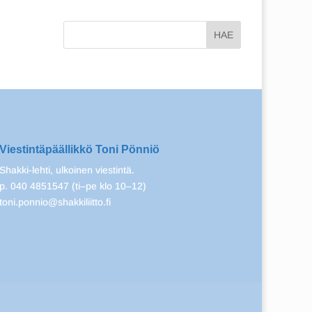
Viestintäpäällikkö Toni Pönniö
Shakki-lehti, ulkoinen viestintä.
p. 040 4851547 (ti–pe klo 10–12)
toni.ponnio@shakkiliitto.fi