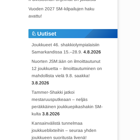
Vuoden 2027 SM-kilpailujen haku
avattu!
Uutiset
Joukkueet 46. shakkiolympialaisiin
Samarkandissa 15.–28.9.
4.8.2026
Nuorten JSM:ään on ilmoittautunut
12 joukkuetta – ilmoittautuminen on
mahdollista vielä 9.8. saakka!
3.8.2026
Tammer-Shakki jatkoi
mestaruusputkeaan – neljäs
peräkkäinen joukkuepikashakin SM-
kulta
3.8.2026
Kansainvälistä tunnelmaa
joukkueblixteihin – seuraa yhden
joukkueen suoritusta livenä!