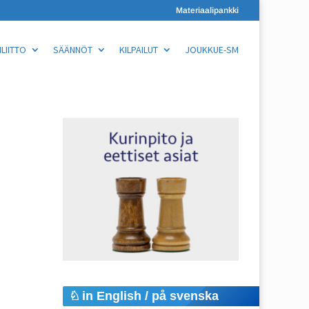
Materiaalipankki
LIITTO
SÄÄNNÖT
KILPAILUT
JOUKKUE-SM
in English / på svenska