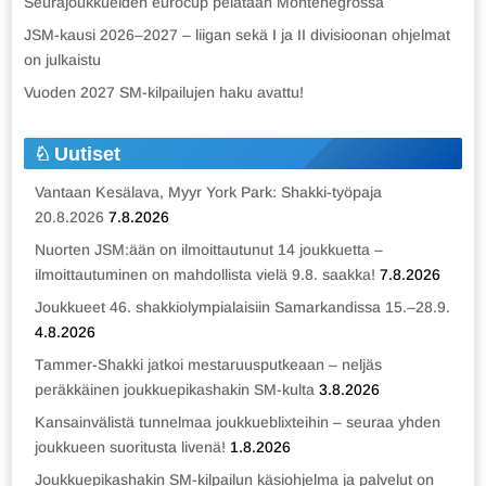
Seurajoukkueiden eurocup pelataan Montenegrossa
JSM-kausi 2026–2027 – liigan sekä I ja II divisioonan ohjelmat
on julkaistu
Vuoden 2027 SM-kilpailujen haku avattu!
Uutiset
Vantaan Kesälava, Myyr York Park: Shakki-työpaja
20.8.2026
7.8.2026
Nuorten JSM:ään on ilmoittautunut 14 joukkuetta –
ilmoittautuminen on mahdollista vielä 9.8. saakka!
7.8.2026
Joukkueet 46. shakkiolympialaisiin Samarkandissa 15.–28.9.
4.8.2026
Tammer-Shakki jatkoi mestaruusputkeaan – neljäs
peräkkäinen joukkuepikashakin SM-kulta
3.8.2026
Kansainvälistä tunnelmaa joukkueblixteihin – seuraa yhden
joukkueen suoritusta livenä!
1.8.2026
Joukkuepikashakin SM-kilpailun käsiohjelma ja palvelut on