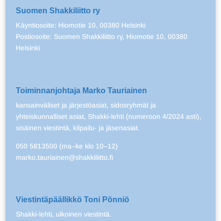
Suomen Shakkiliitto ry
Käyntiosoite: Hiomotie 10, 00380 Helsinki
Postiosoite: Suomen Shakkiliitto ry, Hiomotie 10, 00380
Helsinki
Toiminnanjohtaja Marko Tauriainen
kansainväliset ja järjestöasiat, sidosryhmät ja
yhteiskunnalliset asiat, Shakki-lehti (numeroon 4/2024 asti),
sisäinen viestintä, kilpailu- ja jäsenasiat.
050 5813500 (ma–ke klo 10–12)
marko.tauriainen@shakkiliitto.fi
Viestintäpäällikkö Toni Pönniö
Shakki-lehti, ulkoinen viestintä.