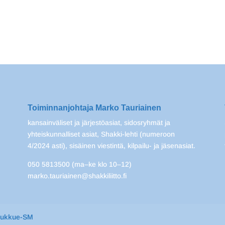
Toiminnanjohtaja Marko Tauriainen
kansainväliset ja järjestöasiat, sidosryhmät ja
yhteiskunnalliset asiat, Shakki-lehti (numeroon
4/2024 asti), sisäinen viestintä, kilpailu- ja jäsenasiat.
050 5813500 (ma–ke klo 10–12)
marko.tauriainen@shakkiliitto.fi
oukkue-SM