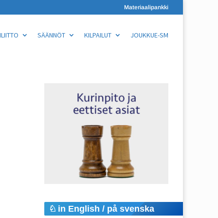
Materiaalipankki
LIITTO
SÄÄNNÖT
KILPAILUT
JOUKKUE-SM
in English / på svenska