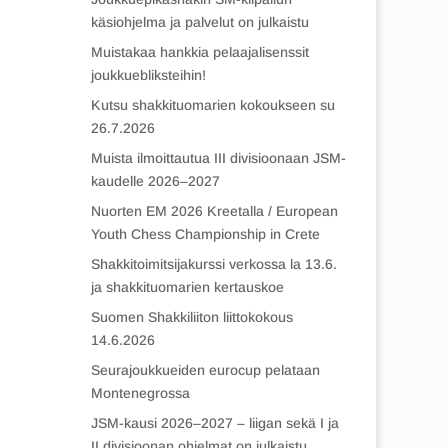
käsiohjelma ja palvelut on julkaistu
Muistakaa hankkia pelaajalisenssit
joukkuebliksteihin!
Kutsu shakkituomarien kokoukseen su
26.7.2026
Muista ilmoittautua III divisioonaan JSM-
kaudelle 2026–2027
Nuorten EM 2026 Kreetalla / European
Youth Chess Championship in Crete
Shakkitoimitsijakurssi verkossa la 13.6.
ja shakkituomarien kertauskoe
Suomen Shakkiliiton liittokokous
14.6.2026
Seurajoukkueiden eurocup pelataan
Montenegrossa
JSM-kausi 2026–2027 – liigan sekä I ja
II divisioonan ohjelmat on julkaistu