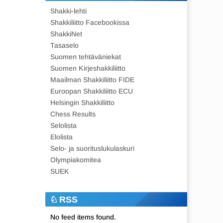
Shakki-lehti
Shakkiliitto Facebookissa
ShakkiNet
Tasaselo
Suomen tehtäväniekat
Suomen Kirjeshakkiliitto
Maailman Shakkiliitto FIDE
Euroopan Shakkiliitto ECU
Helsingin Shakkiliitto
Chess Results
Selolista
Elolista
Selo- ja suorituslukulaskuri
Olympiakomitea
SUEK
RSS
No feed items found.