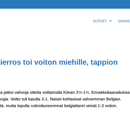
UUTISET
SHAKKI
ierros toi voiton miehille, tappion
ina jatkoi vahvoja otteita voittamalla Kiinan 2½-1½. Ennakkokaavailuissa
ia. Voitto tuli lopulta 3-1. Naiset kohtasivat vahvemman Belgian.
tä, mutta lopulta rutinoituneemmat belgiattaret veivät 1-3 voiton.