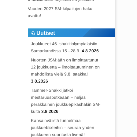
Vuoden 2027 SM-kilpailujen haku
avattu!
Uutiset
Joukkueet 46. shakkiolympialaisiin
Samarkandissa 15.–28.9.
4.8.2026
Nuorten JSM:ään on ilmoittautunut
12 joukkuetta – ilmoittautuminen on
mahdollista vielä 9.8. saakka!
3.8.2026
Tammer-Shakki jatkoi
mestaruusputkeaan – neljäs
peräkkäinen joukkuepikashakin SM-
kulta
3.8.2026
Kansainvälistä tunnelmaa
joukkueblixteihin – seuraa yhden
joukkueen suoritusta livenä!