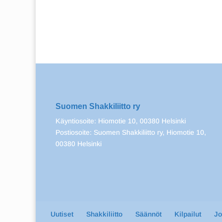
Suomen Shakkiliitto ry
Käyntiosoite: Hiomotie 10, 00380 Helsinki
Postiosoite: Suomen Shakkiliitto ry, Hiomotie 10,
00380 Helsinki
Uutiset
Shakkiliitto
Säännöt
Kilpailut
J