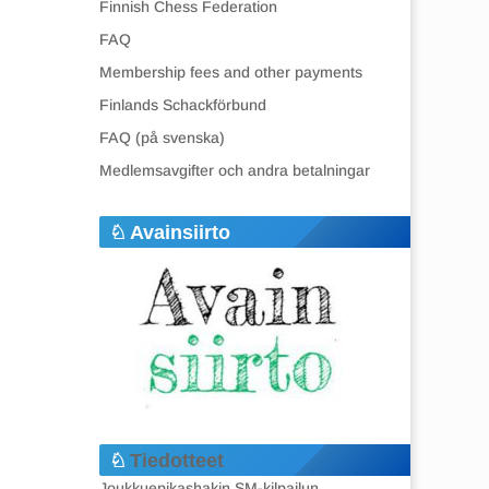
Finnish Chess Federation
FAQ
Membership fees and other payments
Finlands Schackförbund
FAQ (på svenska)
Medlemsavgifter och andra betalningar
Avainsiirto
Tiedotteet
Joukkuepikashakin SM-kilpailun