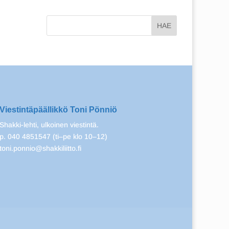
Viestintäpäällikkö Toni Pönniö
Shakki-lehti, ulkoinen viestintä.
p. 040 4851547 (ti–pe klo 10–12)
toni.ponnio@shakkiliitto.fi