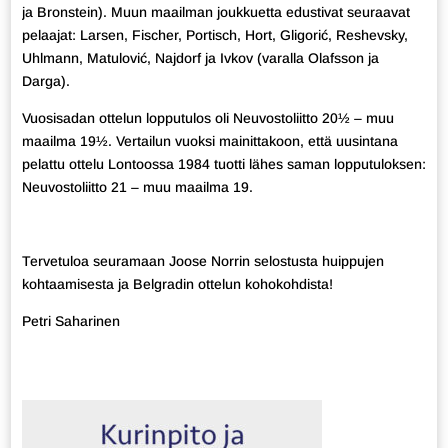
ja Bronstein). Muun maailman joukkuetta edustivat seuraavat
pelaajat: Larsen, Fischer, Portisch, Hort, Gligorić, Reshevsky,
Uhlmann, Matulović, Najdorf ja Ivkov (varalla Olafsson ja
Darga).
Vuosisadan ottelun lopputulos oli Neuvostoliitto 20½ – muu
maailma 19½. Vertailun vuoksi mainittakoon, että uusintana
pelattu ottelu Lontoossa 1984 tuotti lähes saman lopputuloksen:
Neuvostoliitto 21 – muu maailma 19.
Tervetuloa seuramaan Joose Norrin selostusta huippujen
kohtaamisesta ja Belgradin ottelun kohokohdista!
Petri Saharinen