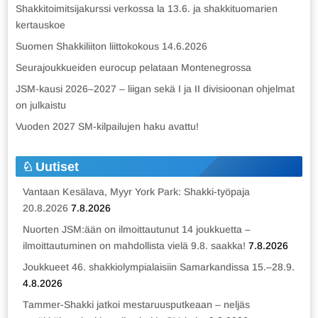
Shakkitoimitsijakurssi verkossa la 13.6. ja shakkituomarien
kertauskoe
Suomen Shakkiliiton liittokokous 14.6.2026
Seurajoukkueiden eurocup pelataan Montenegrossa
JSM-kausi 2026–2027 – liigan sekä I ja II divisioonan ohjelmat
on julkaistu
Vuoden 2027 SM-kilpailujen haku avattu!
Uutiset
Vantaan Kesälava, Myyr York Park: Shakki-työpaja
20.8.2026
7.8.2026
Nuorten JSM:ään on ilmoittautunut 14 joukkuetta –
ilmoittautuminen on mahdollista vielä 9.8. saakka!
7.8.2026
Joukkueet 46. shakkiolympialaisiin Samarkandissa 15.–28.9.
4.8.2026
Tammer-Shakki jatkoi mestaruusputkeaan – neljäs