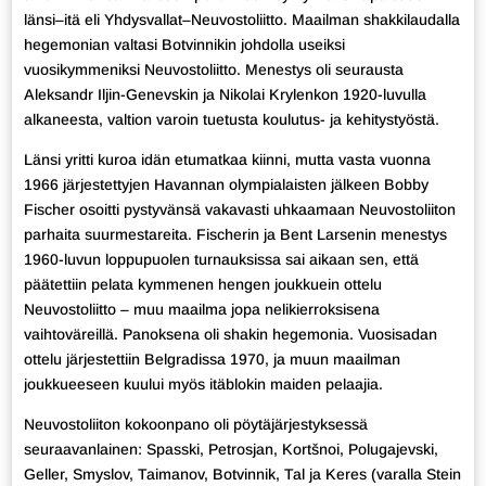
länsi–itä eli Yhdysvallat–Neuvostoliitto. Maailman shakkilaudalla
hegemonian valtasi Botvinnikin johdolla useiksi
vuosikymmeniksi Neuvostoliitto. Menestys oli seurausta
Aleksandr Iljin-Genevskin ja Nikolai Krylenkon 1920-luvulla
alkaneesta, valtion varoin tuetusta koulutus- ja kehitystyöstä.
Länsi yritti kuroa idän etumatkaa kiinni, mutta vasta vuonna
1966 järjestettyjen Havannan olympialaisten jälkeen Bobby
Fischer osoitti pystyvänsä vakavasti uhkaamaan Neuvostoliiton
parhaita suurmestareita. Fischerin ja Bent Larsenin menestys
1960-luvun loppupuolen turnauksissa sai aikaan sen, että
päätettiin pelata kymmenen hengen joukkuein ottelu
Neuvostoliitto – muu maailma jopa nelikierroksisena
vaihtoväreillä. Panoksena oli shakin hegemonia. Vuosisadan
ottelu järjestettiin Belgradissa 1970, ja muun maailman
joukkueeseen kuului myös itäblokin maiden pelaajia.
Neuvostoliiton kokoonpano oli pöytäjärjestyksessä
seuraavanlainen: Spasski, Petrosjan, Kortšnoi, Polugajevski,
Geller, Smyslov, Taimanov, Botvinnik, Tal ja Keres (varalla Stein