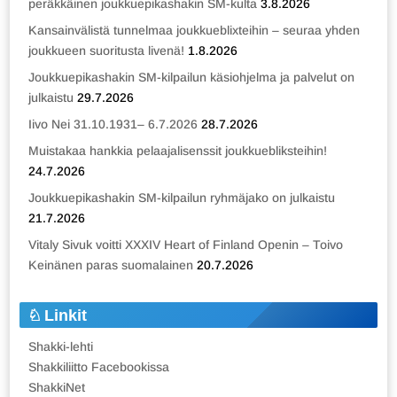
peräkkäinen joukkuepikashakin SM-kulta
3.8.2026
Kansainvälistä tunnelmaa joukkueblixteihin – seuraa yhden
joukkueen suoritusta livenä!
1.8.2026
Joukkuepikashakin SM-kilpailun käsiohjelma ja palvelut on
julkaistu
29.7.2026
Iivo Nei 31.10.1931– 6.7.2026
28.7.2026
Muistakaa hankkia pelaajalisenssit joukkuebliksteihin!
24.7.2026
Joukkuepikashakin SM-kilpailun ryhmäjako on julkaistu
21.7.2026
Vitaly Sivuk voitti XXXIV Heart of Finland Openin – Toivo
Keinänen paras suomalainen
20.7.2026
Linkit
Shakki-lehti
Shakkiliitto Facebookissa
ShakkiNet