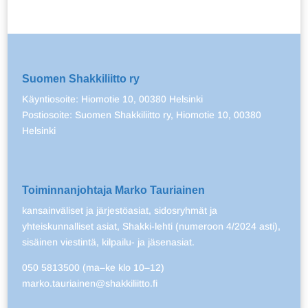
Suomen Shakkiliitto ry
Käyntiosoite: Hiomotie 10, 00380 Helsinki
Postiosoite: Suomen Shakkiliitto ry, Hiomotie 10, 00380
Helsinki
Toiminnanjohtaja Marko Tauriainen
kansainväliset ja järjestöasiat, sidosryhmät ja
yhteiskunnalliset asiat, Shakki-lehti (numeroon 4/2024 asti),
sisäinen viestintä, kilpailu- ja jäsenasiat.
050 5813500 (ma–ke klo 10–12)
marko.tauriainen@shakkiliitto.fi