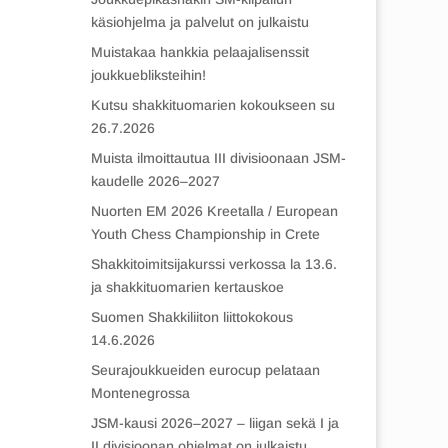
käsiohjelma ja palvelut on julkaistu
Muistakaa hankkia pelaajalisenssit
joukkuebliksteihin!
Kutsu shakkituomarien kokoukseen su
26.7.2026
Muista ilmoittautua III divisioonaan JSM-
kaudelle 2026–2027
Nuorten EM 2026 Kreetalla / European
Youth Chess Championship in Crete
Shakkitoimitsijakurssi verkossa la 13.6.
ja shakkituomarien kertauskoe
Suomen Shakkiliiton liittokokous
14.6.2026
Seurajoukkueiden eurocup pelataan
Montenegrossa
JSM-kausi 2026–2027 – liigan sekä I ja
II divisioonan ohjelmat on julkaistu