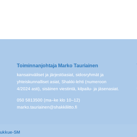
Toiminnanjohtaja Marko Tauriainen
kansainväliset ja järjestöasiat, sidosryhmät ja
yhteiskunnalliset asiat, Shakki-lehti (numeroon
4/2024 asti), sisäinen viestintä, kilpailu- ja jäsenasiat.
050 5813500 (ma–ke klo 10–12)
marko.tauriainen@shakkiliitto.fi
oukkue-SM