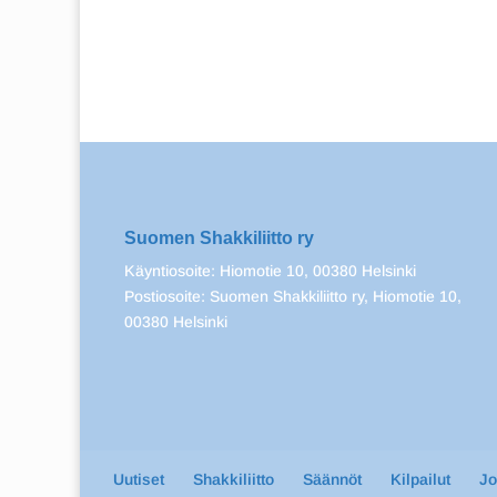
Suomen Shakkiliitto ry
Käyntiosoite: Hiomotie 10, 00380 Helsinki
Postiosoite: Suomen Shakkiliitto ry, Hiomotie 10,
00380 Helsinki
Uutiset
Shakkiliitto
Säännöt
Kilpailut
J