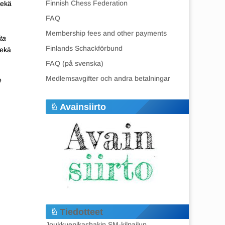
Finnish Chess Federation
sekä
FAQ
Membership fees and other payments
ta
Finlands Schackförbund
ekä
FAQ (på svenska)
Medlemsavgifter och andra betalningar
e
Avainsiirto
Tiedotteet
Joukkuepikashakin SM-kilpailun