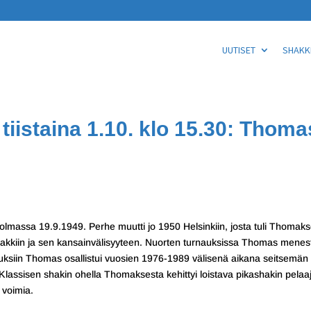
UUTISET
SHAKKI
iistaina 1.10. klo 15.30: Thoma
holmassa 19.9.1949. Perhe muutti jo 1950 Helsinkiin, josta tuli Thomak
shakkiin ja sen kansainvälisyyteen. Nuorten turnauksissa Thomas menes
auksiin Thomas osallistui vuosien 1976-1989 välisenä aikana seitsemän
lassisen shakin ohella Thomaksesta kehittyi loistava pikashakin pelaa
 voimia.