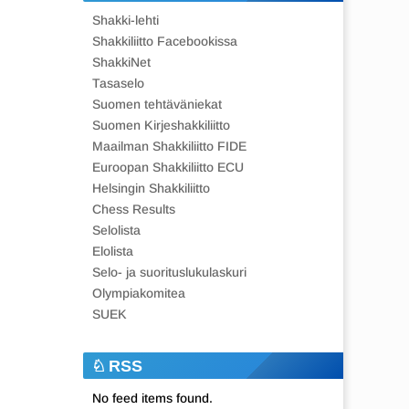
Shakki-lehti
Shakkiliitto Facebookissa
ShakkiNet
Tasaselo
Suomen tehtäväniekat
Suomen Kirjeshakkiliitto
Maailman Shakkiliitto FIDE
Euroopan Shakkiliitto ECU
Helsingin Shakkiliitto
Chess Results
Selolista
Elolista
Selo- ja suorituslukulaskuri
Olympiakomitea
SUEK
RSS
No feed items found.