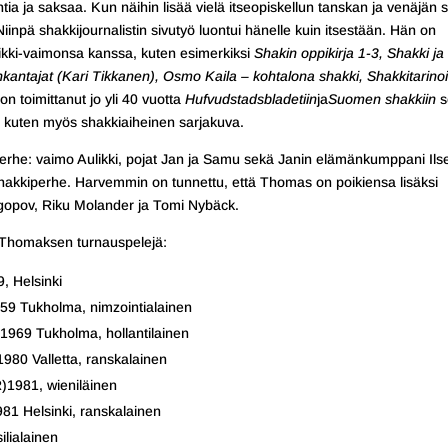
lantia ja saksaa. Kun näihin lisää vielä itseopiskellun tanskan ja venäjän 
inpä shakkijournalistin sivutyö luontui hänelle kuin itsestään. Hän on
Aulikki-vaimonsa kanssa, kuten esimerkiksi
Shakin oppikirja 1-3, Shakki ja
enkantajat (Kari Tikkanen), Osmo Kaila – kohtalona shakki, Shakkitarinoi
 toimittanut jo yli 40 vuotta
Hufvudstadsbladetiin
ja
Suomen shakkiin
s
n kuten myös shakkiaiheinen sarjakuva.
perhe: vaimo Aulikki, pojat Jan ja Samu sekä Janin elämänkumppani Ils
 shakkiperhe. Harvemmin on tunnettu, että Thomas on poikiensa lisäksi
gopov, Riku Molander ja Tomi Nybäck.
n Thomaksen turnauspelejä:
, Helsinki
59 Tukholma, nimzointialainen
1969 Tukholma, hollantilainen
980 Valletta, ranskalainen
)1981, wieniläinen
81 Helsinki, ranskalainen
ilialainen