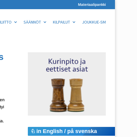
Materiaalipankki
LIITTO
SÄÄNNÖT
KILPAILUT
JOUKKUE-SM
s
sen
tyi
ja.
in English / på svenska