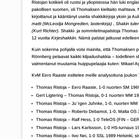
Ristojan kotikieli oli ruotsi ja yliopistossa hän luki eng
pakollisen suomen, oli Thomaksen kielitaito mahtava. Ni
kirjoittanut ja kääntänyt useita shakkikirjoja yksin ja 
matti (McLeod
ja Mongredien, lastenkirja) , Shakin tul
(Kurt Richter).
Shakki- ja sommitelmapalstoja Thomas on
12 vuotta
Kirjeshakkiin.
Nämä palstat jatkuvat edellee
Kuin sokerina pohjalla voisi mainita, että Thomaksen 
Rönnberg pelaavat kaikki kilpailushakkia – todellinen
valmentanut muutamia huippupelaajia kuten: Mikael A
KvM Eero Raaste esittelee meille analysoituna jouko
Thomas Ristoja – Eero Raaste, 1-0 nuorten SM 1969
Gert Ligtering – Thomas Ristoja, 0-1 nuorten MM 19
Thomas Ristoja – Ju¨rgen Juhnke, 1-0, nuorten MM 
Thomas Ristoja – Roberto Debamot, 1-0. Malta OS 1
Thomas Ristoja – Ralf Hess, 1-0 TeleOS (FIN – GER
Thomas Ristoja – Lars Karlssson, 1-0 HS-turnaus 19
Thomas Ristoja – Iivo Nei, 1-0 SSL 1989 Helsinki, sis