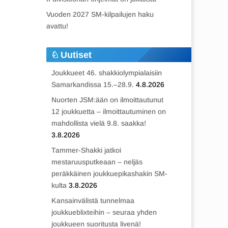
Vuoden 2027 SM-kilpailujen haku
avattu!
Uutiset
Joukkueet 46. shakkiolympialaisiin
Samarkandissa 15.–28.9.
4.8.2026
Nuorten JSM:ään on ilmoittautunut
12 joukkuetta – ilmoittautuminen on
mahdollista vielä 9.8. saakka!
3.8.2026
Tammer-Shakki jatkoi
mestaruusputkeaan – neljäs
peräkkäinen joukkuepikashakin SM-
kulta
3.8.2026
Kansainvälistä tunnelmaa
joukkueblixteihin – seuraa yhden
joukkueen suoritusta livenä!