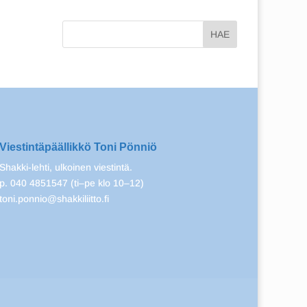
Viestintäpäällikkö Toni Pönniö
Shakki-lehti, ulkoinen viestintä.
p. 040 4851547 (ti–pe klo 10–12)
toni.ponnio@shakkiliitto.fi