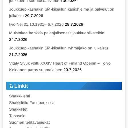
joukkueen suoritusta livenä!
1.8.2026
Joukkuepikashakin SM-kilpailun käsiohjelma ja palvelut on
julkaistu
29.7.2026
Iivo Nei 31.10.1931– 6.7.2026
28.7.2026
Muistakaa hankkia pelaajalisenssit joukkuebliksteihin!
24.7.2026
Joukkuepikashakin SM-kilpailun ryhmäjako on julkaistu
21.7.2026
Vitaly Sivuk voitti XXXIV Heart of Finland Openin – Toivo
Keinänen paras suomalainen
20.7.2026
Linkit
Shakki-lehti
Shakkiliitto Facebookissa
ShakkiNet
Tasaselo
Suomen tehtäväniekat