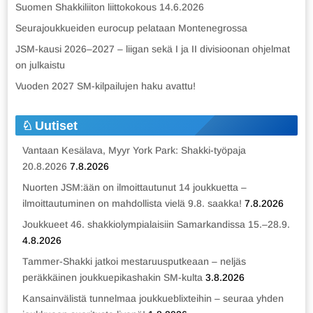
Suomen Shakkiliiton liittokokous 14.6.2026
Seurajoukkueiden eurocup pelataan Montenegrossa
JSM-kausi 2026–2027 – liigan sekä I ja II divisioonan ohjelmat
on julkaistu
Vuoden 2027 SM-kilpailujen haku avattu!
Uutiset
Vantaan Kesälava, Myyr York Park: Shakki-työpaja
20.8.2026
7.8.2026
Nuorten JSM:ään on ilmoittautunut 14 joukkuetta –
ilmoittautuminen on mahdollista vielä 9.8. saakka!
7.8.2026
Joukkueet 46. shakkiolympialaisiin Samarkandissa 15.–28.9.
4.8.2026
Tammer-Shakki jatkoi mestaruusputkeaan – neljäs
peräkkäinen joukkuepikashakin SM-kulta
3.8.2026
Kansainvälistä tunnelmaa joukkueblixteihin – seuraa yhden