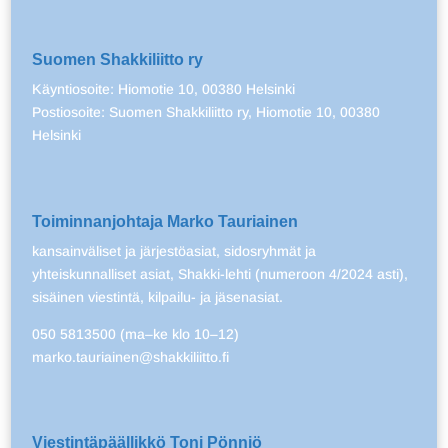
Suomen Shakkiliitto ry
Käyntiosoite: Hiomotie 10, 00380 Helsinki
Postiosoite: Suomen Shakkiliitto ry, Hiomotie 10, 00380
Helsinki
Toiminnanjohtaja Marko Tauriainen
kansainväliset ja järjestöasiat, sidosryhmät ja
yhteiskunnalliset asiat, Shakki-lehti (numeroon 4/2024 asti),
sisäinen viestintä, kilpailu- ja jäsenasiat.
050 5813500 (ma–ke klo 10–12)
marko.tauriainen@shakkiliitto.fi
Viestintäpäällikkö Toni Pönniö