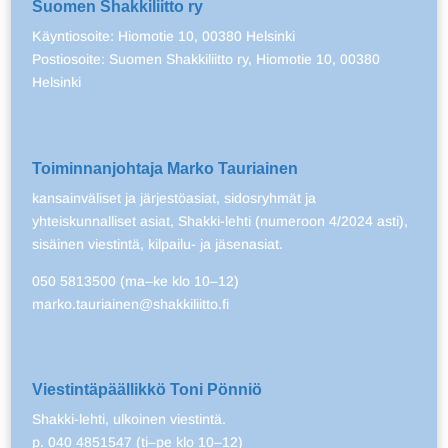
Suomen Shakkiliitto ry
Käyntiosoite: Hiomotie 10, 00380 Helsinki
Postiosoite: Suomen Shakkiliitto ry, Hiomotie 10, 00380
Helsinki
Toiminnanjohtaja Marko Tauriainen
kansainväliset ja järjestöasiat, sidosryhmät ja
yhteiskunnalliset asiat, Shakki-lehti (numeroon 4/2024 asti),
sisäinen viestintä, kilpailu- ja jäsenasiat.
050 5813500 (ma–ke klo 10–12)
marko.tauriainen@shakkiliitto.fi
Viestintäpäällikkö Toni Pönniö
Shakki-lehti, ulkoinen viestintä.
p. 040 4851547 (ti–pe klo 10–12)