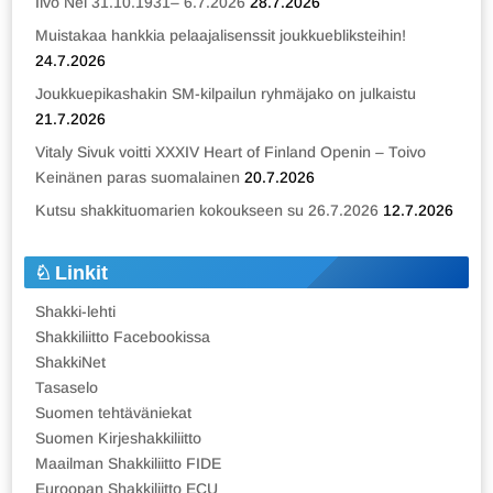
Iivo Nei 31.10.1931– 6.7.2026
28.7.2026
Muistakaa hankkia pelaajalisenssit joukkuebliksteihin!
24.7.2026
Joukkuepikashakin SM-kilpailun ryhmäjako on julkaistu
21.7.2026
Vitaly Sivuk voitti XXXIV Heart of Finland Openin – Toivo
Keinänen paras suomalainen
20.7.2026
Kutsu shakkituomarien kokoukseen su 26.7.2026
12.7.2026
Linkit
Shakki-lehti
Shakkiliitto Facebookissa
ShakkiNet
Tasaselo
Suomen tehtäväniekat
Suomen Kirjeshakkiliitto
Maailman Shakkiliitto FIDE
Euroopan Shakkiliitto ECU