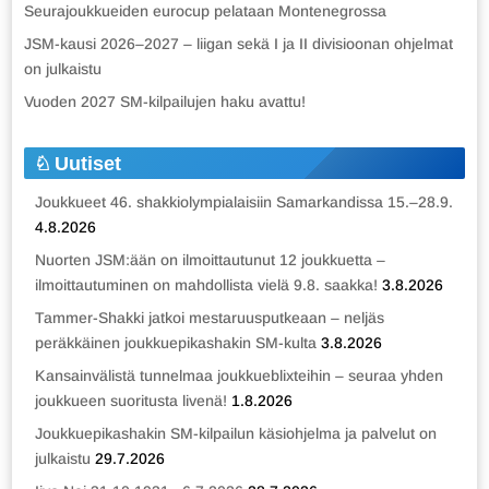
Seurajoukkueiden eurocup pelataan Montenegrossa
JSM-kausi 2026–2027 – liigan sekä I ja II divisioonan ohjelmat
on julkaistu
Vuoden 2027 SM-kilpailujen haku avattu!
Uutiset
Joukkueet 46. shakkiolympialaisiin Samarkandissa 15.–28.9.
4.8.2026
Nuorten JSM:ään on ilmoittautunut 12 joukkuetta –
ilmoittautuminen on mahdollista vielä 9.8. saakka!
3.8.2026
Tammer-Shakki jatkoi mestaruusputkeaan – neljäs
peräkkäinen joukkuepikashakin SM-kulta
3.8.2026
Kansainvälistä tunnelmaa joukkueblixteihin – seuraa yhden
joukkueen suoritusta livenä!
1.8.2026
Joukkuepikashakin SM-kilpailun käsiohjelma ja palvelut on
julkaistu
29.7.2026