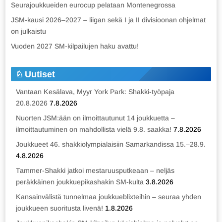
Seurajoukkueiden eurocup pelataan Montenegrossa
JSM-kausi 2026–2027 – liigan sekä I ja II divisioonan ohjelmat
on julkaistu
Vuoden 2027 SM-kilpailujen haku avattu!
Uutiset
Vantaan Kesälava, Myyr York Park: Shakki-työpaja
20.8.2026
7.8.2026
Nuorten JSM:ään on ilmoittautunut 14 joukkuetta –
ilmoittautuminen on mahdollista vielä 9.8. saakka!
7.8.2026
Joukkueet 46. shakkiolympialaisiin Samarkandissa 15.–28.9.
4.8.2026
Tammer-Shakki jatkoi mestaruusputkeaan – neljäs
peräkkäinen joukkuepikashakin SM-kulta
3.8.2026
Kansainvälistä tunnelmaa joukkueblixteihin – seuraa yhden
joukkueen suoritusta livenä!
1.8.2026