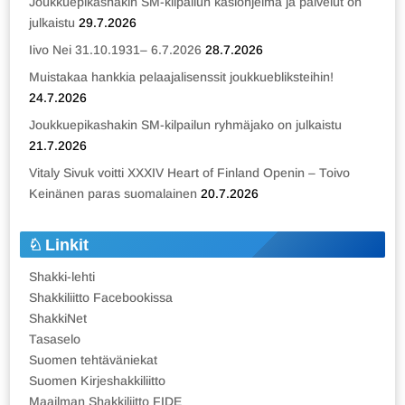
Joukkuepikashakin SM-kilpailun käsiohjelma ja palvelut on
julkaistu
29.7.2026
Iivo Nei 31.10.1931– 6.7.2026
28.7.2026
Muistakaa hankkia pelaajalisenssit joukkuebliksteihin!
24.7.2026
Joukkuepikashakin SM-kilpailun ryhmäjako on julkaistu
21.7.2026
Vitaly Sivuk voitti XXXIV Heart of Finland Openin – Toivo
Keinänen paras suomalainen
20.7.2026
Linkit
Shakki-lehti
Shakkiliitto Facebookissa
ShakkiNet
Tasaselo
Suomen tehtäväniekat
Suomen Kirjeshakkiliitto
Maailman Shakkiliitto FIDE