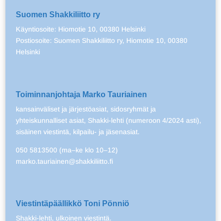
Suomen Shakkiliitto ry
Käyntiosoite: Hiomotie 10, 00380 Helsinki
Postiosoite: Suomen Shakkiliitto ry, Hiomotie 10, 00380
Helsinki
Toiminnanjohtaja Marko Tauriainen
kansainväliset ja järjestöasiat, sidosryhmät ja
yhteiskunnalliset asiat, Shakki-lehti (numeroon 4/2024 asti),
sisäinen viestintä, kilpailu- ja jäsenasiat.
050 5813500 (ma–ke klo 10–12)
marko.tauriainen@shakkiliitto.fi
Viestintäpäällikkö Toni Pönniö
Shakki-lehti, ulkoinen viestintä.