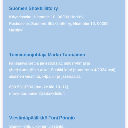
Suomen Shakkiliitto ry
Käyntiosoite: Hiomotie 10, 00380 Helsinki
Postiosoite: Suomen Shakkiliitto ry, Hiomotie 10, 00380
Helsinki
Toiminnanjohtaja Marko Tauriainen
kansainväliset ja järjestöasiat, sidosryhmät ja
yhteiskunnalliset asiat, Shakki-lehti (numeroon 4/2024 asti),
sisäinen viestintä, kilpailu- ja jäsenasiat.
050 5813500 (ma–ke klo 10–12)
marko.tauriainen@shakkiliitto.fi
Viestintäpäällikkö Toni Pönniö
Shakki-lehti, ulkoinen viestintä.