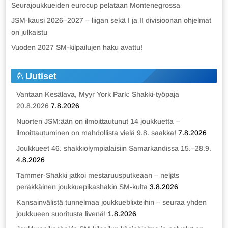
Seurajoukkueiden eurocup pelataan Montenegrossa
JSM-kausi 2026–2027 – liigan sekä I ja II divisioonan ohjelmat
on julkaistu
Vuoden 2027 SM-kilpailujen haku avattu!
Uutiset
Vantaan Kesälava, Myyr York Park: Shakki-työpaja
20.8.2026
7.8.2026
Nuorten JSM:ään on ilmoittautunut 14 joukkuetta –
ilmoittautuminen on mahdollista vielä 9.8. saakka!
7.8.2026
Joukkueet 46. shakkiolympialaisiin Samarkandissa 15.–28.9.
4.8.2026
Tammer-Shakki jatkoi mestaruusputkeaan – neljäs
peräkkäinen joukkuepikashakin SM-kulta
3.8.2026
Kansainvälistä tunnelmaa joukkueblixteihin – seuraa yhden
joukkueen suoritusta livenä!
1.8.2026