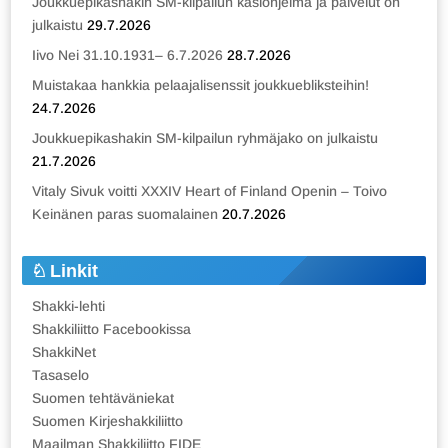
Joukkuepikashakin SM-kilpailun käsiohjelma ja palvelut on
julkaistu
29.7.2026
Iivo Nei 31.10.1931– 6.7.2026
28.7.2026
Muistakaa hankkia pelaajalisenssit joukkuebliksteihin!
24.7.2026
Joukkuepikashakin SM-kilpailun ryhmäjako on julkaistu
21.7.2026
Vitaly Sivuk voitti XXXIV Heart of Finland Openin – Toivo
Keinänen paras suomalainen
20.7.2026
Linkit
Shakki-lehti
Shakkiliitto Facebookissa
ShakkiNet
Tasaselo
Suomen tehtäväniekat
Suomen Kirjeshakkiliitto
Maailman Shakkiliitto FIDE