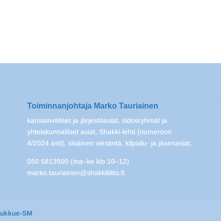
Toiminnanjohtaja Marko Tauriainen
kansainväliset ja järjestöasiat, sidosryhmät ja
yhteiskunnalliset asiat, Shakki-lehti (numeroon
4/2024 asti), sisäinen viestintä, kilpailu- ja jäsenasiat.
050 5813500 (ma–ke klo 10–12)
marko.tauriainen@shakkiliitto.fi
oukkue-SM