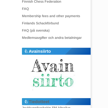
Finnish Chess Federation
FAQ
Membership fees and other payments
Finlands Schackförbund
FAQ (på svenska)
Medlemsavgifter och andra betalningar
Avainsiirto
Tiedotteet
Joukkuepikashakin SM-kilpailun