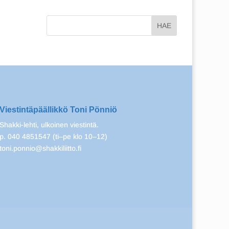
Viestintäpäällikkö Toni Pönniö
Shakki-lehti, ulkoinen viestintä.
p. 040 4851547 (ti–pe klo 10–12)
toni.ponnio@shakkiliitto.fi