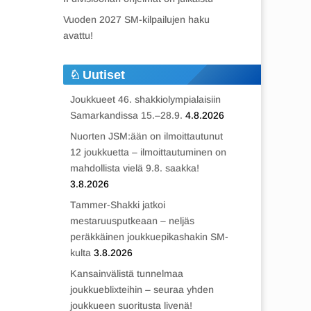
Vuoden 2027 SM-kilpailujen haku
avattu!
Uutiset
Joukkueet 46. shakkiolympialaisiin
Samarkandissa 15.–28.9.
4.8.2026
Nuorten JSM:ään on ilmoittautunut
12 joukkuetta – ilmoittautuminen on
mahdollista vielä 9.8. saakka!
3.8.2026
Tammer-Shakki jatkoi
mestaruusputkeaan – neljäs
peräkkäinen joukkuepikashakin SM-
kulta
3.8.2026
Kansainvälistä tunnelmaa
joukkueblixteihin – seuraa yhden
joukkueen suoritusta livenä!