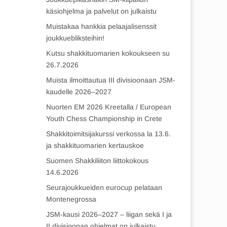
käsiohjelma ja palvelut on julkaistu
Muistakaa hankkia pelaajalisenssit
joukkuebliksteihin!
Kutsu shakkituomarien kokoukseen su
26.7.2026
Muista ilmoittautua III divisioonaan JSM-
kaudelle 2026–2027
Nuorten EM 2026 Kreetalla / European
Youth Chess Championship in Crete
Shakkitoimitsijakurssi verkossa la 13.6.
ja shakkituomarien kertauskoe
Suomen Shakkiliiton liittokokous
14.6.2026
Seurajoukkueiden eurocup pelataan
Montenegrossa
JSM-kausi 2026–2027 – liigan sekä I ja
II divisioonan ohjelmat on julkaistu