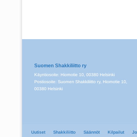
Suomen Shakkiliitto ry
Käyntiosoite: Hiomotie 10, 00380 Helsinki
Postiosoite: Suomen Shakkiliitto ry, Hiomotie 10,
00380 Helsinki
Uutiset
Shakkiliitto
Säännöt
Kilpailut
J