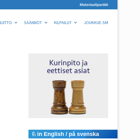
Materiaalipankki
LIITTO
SÄÄNNÖT
KILPAILUT
JOUKKUE-SM
in English / på svenska