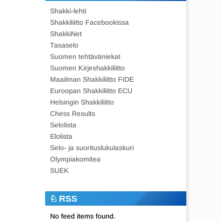
Shakki-lehti
Shakkiliitto Facebookissa
ShakkiNet
Tasaselo
Suomen tehtäväniekat
Suomen Kirjeshakkiliitto
Maailman Shakkiliitto FIDE
Euroopan Shakkiliitto ECU
Helsingin Shakkiliitto
Chess Results
Selolista
Elolista
Selo- ja suorituslukulaskuri
Olympiakomitea
SUEK
RSS
No feed items found.