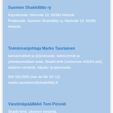
Suomen Shakkiliitto ry
Käyntiosoite: Hiomotie 10, 00380 Helsinki
Postiosoite: Suomen Shakkiliitto ry, Hiomotie 10, 00380
Helsinki
Toiminnanjohtaja Marko Tauriainen
kansainväliset ja järjestöasiat, sidosryhmät ja
yhteiskunnalliset asiat, Shakki-lehti (numeroon 4/2024 asti),
sisäinen viestintä, kilpailu- ja jäsenasiat.
050 5813500 (ma–ke klo 10–12)
marko.tauriainen@shakkiliitto.fi
Viestintäpäällikkö Toni Pönniö
Shakki-lehti, ulkoinen viestintä.