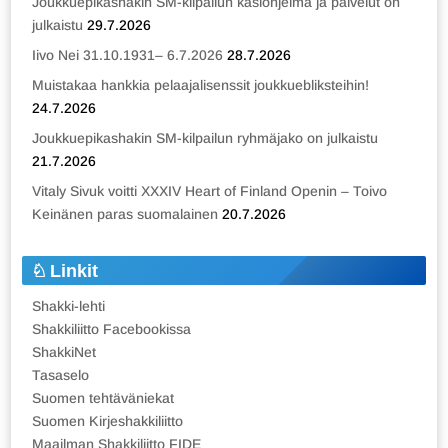
Joukkuepikashakin SM-kilpailun käsiohjelma ja palvelut on
julkaistu
29.7.2026
Iivo Nei 31.10.1931– 6.7.2026
28.7.2026
Muistakaa hankkia pelaajalisenssit joukkuebliksteihin!
24.7.2026
Joukkuepikashakin SM-kilpailun ryhmäjako on julkaistu
21.7.2026
Vitaly Sivuk voitti XXXIV Heart of Finland Openin – Toivo
Keinänen paras suomalainen
20.7.2026
Linkit
Shakki-lehti
Shakkiliitto Facebookissa
ShakkiNet
Tasaselo
Suomen tehtäväniekat
Suomen Kirjeshakkiliitto
Maailman Shakkiliitto FIDE