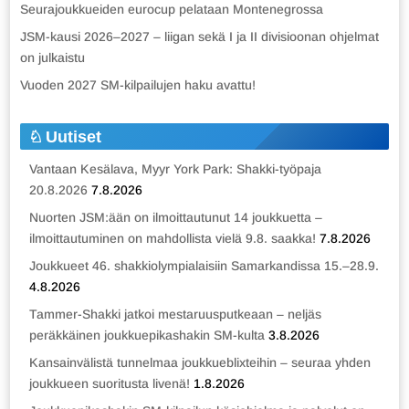
Seurajoukkueiden eurocup pelataan Montenegrossa
JSM-kausi 2026–2027 – liigan sekä I ja II divisioonan ohjelmat
on julkaistu
Vuoden 2027 SM-kilpailujen haku avattu!
Uutiset
Vantaan Kesälava, Myyr York Park: Shakki-työpaja
20.8.2026
7.8.2026
Nuorten JSM:ään on ilmoittautunut 14 joukkuetta –
ilmoittautuminen on mahdollista vielä 9.8. saakka!
7.8.2026
Joukkueet 46. shakkiolympialaisiin Samarkandissa 15.–28.9.
4.8.2026
Tammer-Shakki jatkoi mestaruusputkeaan – neljäs
peräkkäinen joukkuepikashakin SM-kulta
3.8.2026
Kansainvälistä tunnelmaa joukkueblixteihin – seuraa yhden
joukkueen suoritusta livenä!
1.8.2026