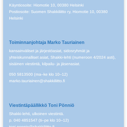
Käyntiosoite: Hiomotie 10, 00380 Helsinki
Postiosoite: Suomen Shakkiliitto ry, Hiomotie 10, 00380
Helsinki
Toiminnanjohtaja Marko Tauriainen
kansainväliset ja järjestöasiat, sidosryhmät ja
yhteiskunnalliset asiat, Shakki-lehti (numeroon 4/2024 asti),
sisäinen viestintä, kilpailu- ja jäsenasiat.
050 5813500 (ma–ke klo 10–12)
marko.tauriainen@shakkiliitto.fi
Viestintäpäällikkö Toni Pönniö
Shakki-lehti, ulkoinen viestintä.
p. 040 4851547 (ti–pe klo 10–12)
toni.ponnio@shakkiliitto.fi