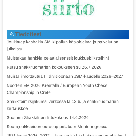
Tiedotteet
Joukkuepikashakin SM-kilpailun käsiohjelma ja palvelut on
julkaistu
Muistakaa hankkia pelaajalisenssit joukkuebliksteihin!
Kutsu shakkituomarien kokoukseen su 26.7.2026
Muista ilmoittautua III divisioonaan JSM-kaudelle 2026–2027
Nuorten EM 2026 Kreetalla / European Youth Chess
Championship in Crete
Shakkitoimitsijakurssi verkossa la 13.6. ja shakkituomarien
kertauskoe
Suomen Shakkiliiton liittokokous 14.6.2026
Seurajoukkueiden eurocup pelataan Montenegrossa
JSM-kausi 2026–2027 – liigan sekä I ja II divisioonan ohjelmat