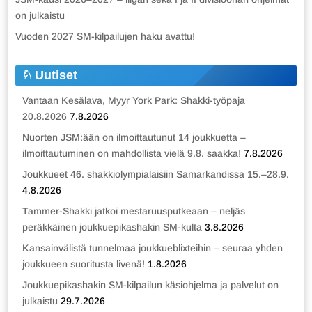
on julkaistu
Vuoden 2027 SM-kilpailujen haku avattu!
Uutiset
Vantaan Kesälava, Myyr York Park: Shakki-työpaja
20.8.2026
7.8.2026
Nuorten JSM:ään on ilmoittautunut 14 joukkuetta –
ilmoittautuminen on mahdollista vielä 9.8. saakka!
7.8.2026
Joukkueet 46. shakkiolympialaisiin Samarkandissa 15.–28.9.
4.8.2026
Tammer-Shakki jatkoi mestaruusputkeaan – neljäs
peräkkäinen joukkuepikashakin SM-kulta
3.8.2026
Kansainvälistä tunnelmaa joukkueblixteihin – seuraa yhden
joukkueen suoritusta livenä!
1.8.2026
Joukkuepikashakin SM-kilpailun käsiohjelma ja palvelut on
julkaistu
29.7.2026