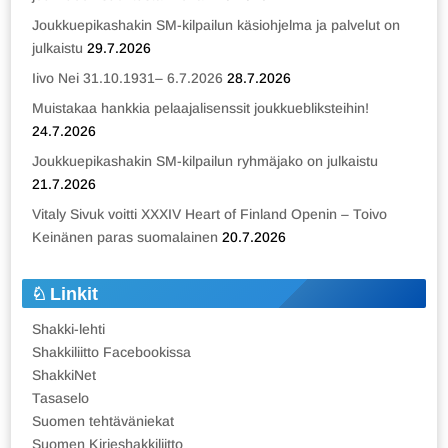
Joukkuepikashakin SM-kilpailun käsiohjelma ja palvelut on
julkaistu
29.7.2026
Iivo Nei 31.10.1931– 6.7.2026
28.7.2026
Muistakaa hankkia pelaajalisenssit joukkuebliksteihin!
24.7.2026
Joukkuepikashakin SM-kilpailun ryhmäjako on julkaistu
21.7.2026
Vitaly Sivuk voitti XXXIV Heart of Finland Openin – Toivo
Keinänen paras suomalainen
20.7.2026
Linkit
Shakki-lehti
Shakkiliitto Facebookissa
ShakkiNet
Tasaselo
Suomen tehtäväniekat
Suomen Kirjeshakkiliitto