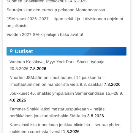
Suomen Shakkiliiton liittokokous 14.6.2026
Seurajoukkueiden eurocup pelataan Montenegrossa
JSM-kausi 2026–2027 – liigan sekä I ja II divisioonan ohjelmat
on julkaistu
Vuoden 2027 SM-kilpailujen haku avattu!
Uutiset
Vantaan Kesälava, Myyr York Park: Shakki-työpaja
20.8.2026
7.8.2026
Nuorten JSM:ään on ilmoittautunut 14 joukkuetta –
ilmoittautuminen on mahdollista vielä 9.8. saakka!
7.8.2026
Joukkueet 46. shakkiolympialaisiin Samarkandissa 15.–28.9.
4.8.2026
Tammer-Shakki jatkoi mestaruusputkeaan – neljäs
peräkkäinen joukkuepikashakin SM-kulta
3.8.2026
Kansainvälistä tunnelmaa joukkueblixteihin – seuraa yhden
joukkueen suoritusta livenä!
1.8.2026