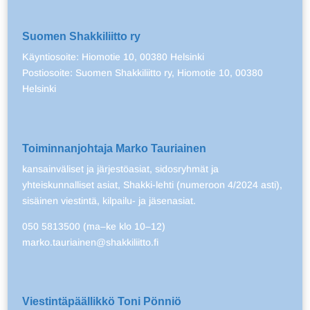
Suomen Shakkiliitto ry
Käyntiosoite: Hiomotie 10, 00380 Helsinki
Postiosoite: Suomen Shakkiliitto ry, Hiomotie 10, 00380
Helsinki
Toiminnanjohtaja Marko Tauriainen
kansainväliset ja järjestöasiat, sidosryhmät ja
yhteiskunnalliset asiat, Shakki-lehti (numeroon 4/2024 asti),
sisäinen viestintä, kilpailu- ja jäsenasiat.
050 5813500 (ma–ke klo 10–12)
marko.tauriainen@shakkiliitto.fi
Viestintäpäällikkö Toni Pönniö