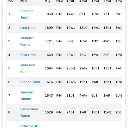
Rk.
Nimi
Rtg
FED
1.Rd
2.Rd
3.Rd
4.Rd
5.Rd
Siltanen
1
1850
FIN
14w1
8b1
13w1
7b1
3w1
Jussi
2
Lind Nino
1699
FIN
10w1
13b0
14w1
15b1
8w1
Munukka
3
1721
FIN
9b½
18w1
11b1
4w1
1b0
Raimo
4
Piila Urho
1669
FIN
23w1
7b½
16w1
3b0
12w1
Muhonen
5
1694
FIN
20b½
9w½
10b1
13b1
7w½
Kari
6
Pirinen Timo
1676
FIN
12w½
19b1
7w0
16b1
13w1
Turunen
7
1843
FIN
21b1
4w½
6b1
1w0
5b½
Tuomo
Lähdesmäki
8
1629
FIN
24b1
1w0
18b1
11w1
2b0
Tarmo
Ruokokoski