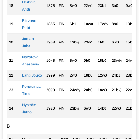
Heikkilä
18
1875
FIN
8w0
22w1
23b1
3b0
9w0
Antti
Piironen
19
1885
FIN
6b1
10w0
17w½
8b0
13b0
Petri
Jordan
20
1958
FIN
13b½
23w1
1b0
6w0
15b0
Juha
Nazarova
21
1945
FIN
5w0
9b0
15b0
23w½
24w1
Anastasia
22
Lahti Jouko
1999
FIN
2w0
18b0
12w0
24b1
23b½
Porrasmaa
23
2090
FIN
24w½
20b0
18w0
21b½
22w½
Timo
Nyström
24
1920
FIN
23b½
6w0
14b0
22w0
21b0
Jarno
B