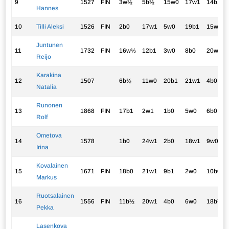
9
1527
FIN
3w½
5b½
15w0
17w1
14b1
Hannes
10
Tilli Aleksi
1526
FIN
2b0
17w1
5w0
19b1
15w1
Juntunen
11
1732
FIN
16w½
12b1
3w0
8b0
20w1
Reijo
Karakina
12
1507
6b½
11w0
20b1
21w1
4b0
Natalia
Runonen
13
1868
FIN
17b1
2w1
1b0
5w0
6b0
Rolf
Ometova
14
1578
1b0
24w1
2b0
18w1
9w0
Irina
Kovalainen
15
1671
FIN
18b0
21w1
9b1
2w0
10b0
Markus
Ruotsalainen
16
1556
FIN
11b½
20w1
4b0
6w0
18b½
Pekka
Lasenkova