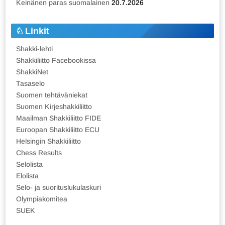
Keinänen paras suomalainen
20.7.2026
Linkit
Shakki-lehti
Shakkiliitto Facebookissa
ShakkiNet
Tasaselo
Suomen tehtäväniekat
Suomen Kirjeshakkiliitto
Maailman Shakkiliitto FIDE
Euroopan Shakkiliitto ECU
Helsingin Shakkiliitto
Chess Results
Selolista
Elolista
Selo- ja suorituslukulaskuri
Olympiakomitea
SUEK