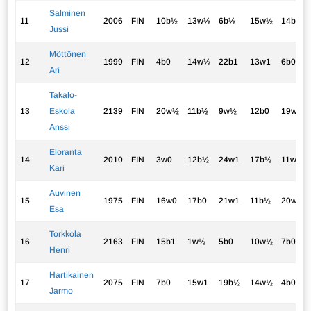
Salminen
11
2006
FIN
10b½
13w½
6b½
15w½
14b½
Jussi
Möttönen
12
1999
FIN
4b0
14w½
22b1
13w1
6b0
Ari
Takalo-
13
Eskola
2139
FIN
20w½
11b½
9w½
12b0
19w1
Anssi
Eloranta
14
2010
FIN
3w0
12b½
24w1
17b½
11w½
Kari
Auvinen
15
1975
FIN
16w0
17b0
21w1
11b½
20w1
Esa
Torkkola
16
2163
FIN
15b1
1w½
5b0
10w½
7b0
Henri
Hartikainen
17
2075
FIN
7b0
15w1
19b½
14w½
4b0
Jarmo