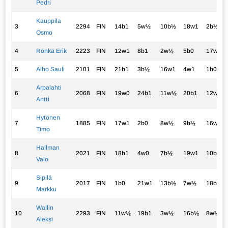
Pedri
Kauppila
3
2294
FIN
14b1
5w½
10b½
18w1
2b½
Osmo
4
Rönkä Erik
2223
FIN
12w1
8b1
2w½
5b0
17w1
5
Alho Sauli
2101
FIN
21b1
3b½
16w1
4w1
1b0
Arpalahti
6
2068
FIN
19w0
24b1
11w½
20b1
12w1
Antti
Hytönen
7
1885
FIN
17w1
2b0
8w½
9b½
16w1
Timo
Hallman
8
2021
FIN
18b1
4w0
7b½
19w1
10b½
Valo
Sipilä
9
2017
FIN
1b0
21w1
13b½
7w½
18b1
Markku
Wallin
10
2293
FIN
11w½
19b1
3w½
16b½
8w½
Aleksi