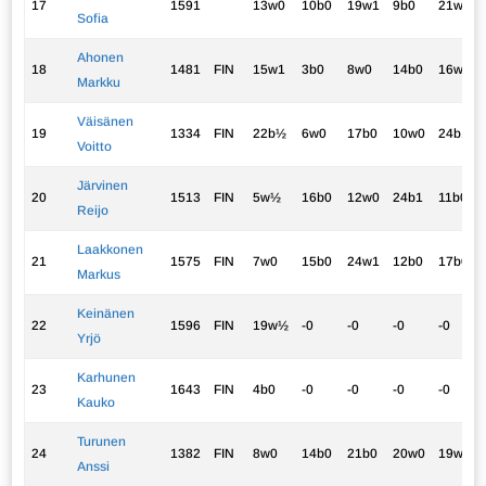
17
1591
13w0
10b0
19w1
9b0
21w1
Sofia
Ahonen
18
1481
FIN
15w1
3b0
8w0
14b0
16w½
Markku
Väisänen
19
1334
FIN
22b½
6w0
17b0
10w0
24b1
Voitto
Järvinen
20
1513
FIN
5w½
16b0
12w0
24b1
11b0
Reijo
Laakkonen
21
1575
FIN
7w0
15b0
24w1
12b0
17b0
Markus
Keinänen
22
1596
FIN
19w½
-0
-0
-0
-0
Yrjö
Karhunen
23
1643
FIN
4b0
-0
-0
-0
-0
Kauko
Turunen
24
1382
FIN
8w0
14b0
21b0
20w0
19w0
Anssi