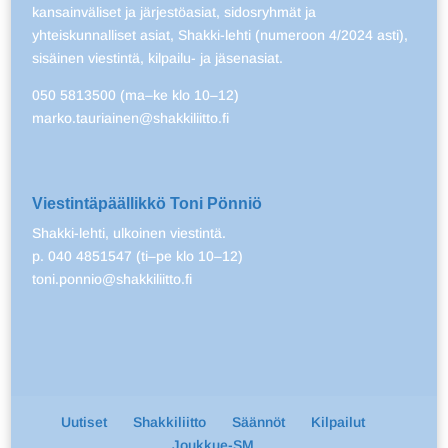
kansainväliset ja järjestöasiat, sidosryhmät ja
yhteiskunnalliset asiat, Shakki-lehti (numeroon 4/2024 asti),
sisäinen viestintä, kilpailu- ja jäsenasiat.
050 5813500 (ma–ke klo 10–12)
marko.tauriainen@shakkiliitto.fi
Viestintäpäällikkö Toni Pönniö
Shakki-lehti, ulkoinen viestintä.
p. 040 4851547 (ti–pe klo 10–12)
toni.ponnio@shakkiliitto.fi
Uutiset
Shakkiliitto
Säännöt
Kilpailut
Joukkue-SM