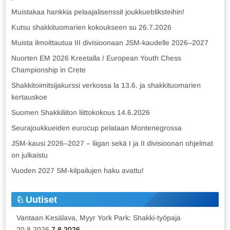
Muistakaa hankkia pelaajalisenssit joukkuebliksteihin!
Kutsu shakkituomarien kokoukseen su 26.7.2026
Muista ilmoittautua III divisioonaan JSM-kaudelle 2026–2027
Nuorten EM 2026 Kreetalla / European Youth Chess
Championship in Crete
Shakkitoimitsijakurssi verkossa la 13.6. ja shakkituomarien
kertauskoe
Suomen Shakkiliiton liittokokous 14.6.2026
Seurajoukkueiden eurocup pelataan Montenegrossa
JSM-kausi 2026–2027 – liigan sekä I ja II divisioonan ohjelmat
on julkaistu
Vuoden 2027 SM-kilpailujen haku avattu!
Uutiset
Vantaan Kesälava, Myyr York Park: Shakki-työpaja
20.8.2026
7.8.2026