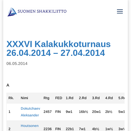
XXXVI Kalakukkoturnaus
26.04.2014 – 27.04.2014
06.05.2014
A
Rk.
Nimi
Rtg
FED
1.Rd
2.Rd
3.Rd
4.Rd
5.Rd
Dokutchaev
1
2457
FIN
9w1
16b½
20w1
2b½
5w1
Aleksander
Houtsonen
2
2236
FIN
22b1
7w1
4b½
1w½
3w½