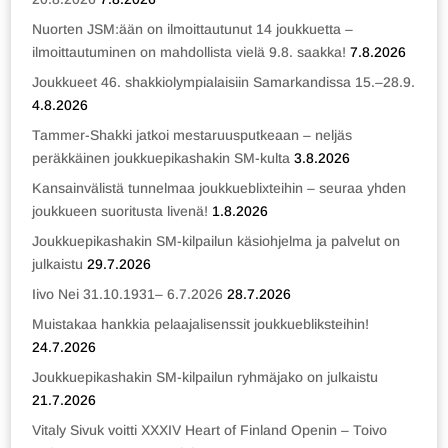
Nuorten JSM:ään on ilmoittautunut 14 joukkuetta –
ilmoittautuminen on mahdollista vielä 9.8. saakka!
7.8.2026
Joukkueet 46. shakkiolympialaisiin Samarkandissa 15.–28.9.
4.8.2026
Tammer-Shakki jatkoi mestaruusputkeaan – neljäs
peräkkäinen joukkuepikashakin SM-kulta
3.8.2026
Kansainvälistä tunnelmaa joukkueblixteihin – seuraa yhden
joukkueen suoritusta livenä!
1.8.2026
Joukkuepikashakin SM-kilpailun käsiohjelma ja palvelut on
julkaistu
29.7.2026
Iivo Nei 31.10.1931– 6.7.2026
28.7.2026
Muistakaa hankkia pelaajalisenssit joukkuebliksteihin!
24.7.2026
Joukkuepikashakin SM-kilpailun ryhmäjako on julkaistu
21.7.2026
Vitaly Sivuk voitti XXXIV Heart of Finland Openin – Toivo