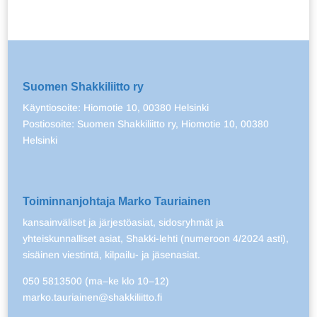
Suomen Shakkiliitto ry
Käyntiosoite: Hiomotie 10, 00380 Helsinki
Postiosoite: Suomen Shakkiliitto ry, Hiomotie 10, 00380
Helsinki
Toiminnanjohtaja Marko Tauriainen
kansainväliset ja järjestöasiat, sidosryhmät ja
yhteiskunnalliset asiat, Shakki-lehti (numeroon 4/2024 asti),
sisäinen viestintä, kilpailu- ja jäsenasiat.
050 5813500 (ma–ke klo 10–12)
marko.tauriainen@shakkiliitto.fi