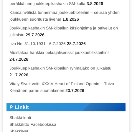
peräkkäinen joukkuepikashakin SM-kulta
3.8.2026
Kansainvälistä tunnelmaa joukkueblixteihin – seuraa yhden
joukkueen suoritusta livenä!
1.8.2026
Joukkuepikashakin SM-kilpailun käsiohjelma ja palvelut on
julkaistu
29.7.2026
Iivo Nei 31.10.1931– 6.7.2026
28.7.2026
Muistakaa hankkia pelaajalisenssit joukkuebliksteihin!
24.7.2026
Joukkuepikashakin SM-kilpailun ryhmäjako on julkaistu
21.7.2026
Vitaly Sivuk voitti XXXIV Heart of Finland Openin – Toivo
Keinänen paras suomalainen
20.7.2026
Linkit
Shakki-lehti
Shakkiliitto Facebookissa
ShakkiNet