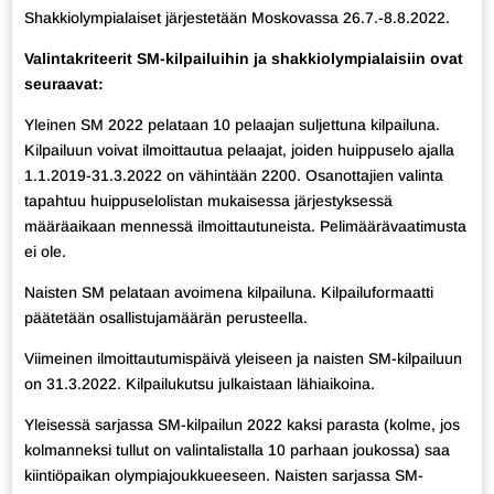
Shakkiolympialaiset järjestetään Moskovassa 26.7.-8.8.2022.
Valintakriteerit SM-kilpailuihin ja shakkiolympialaisiin ovat
seuraavat:
Yleinen SM 2022 pelataan 10 pelaajan suljettuna kilpailuna.
Kilpailuun voivat ilmoittautua pelaajat, joiden huippuselo ajalla
1.1.2019-31.3.2022 on vähintään 2200. Osanottajien valinta
tapahtuu huippuselolistan mukaisessa järjestyksessä
määräaikaan mennessä ilmoittautuneista. Pelimäärävaatimusta
ei ole.
Naisten SM pelataan avoimena kilpailuna. Kilpailuformaatti
päätetään osallistujamäärän perusteella.
Viimeinen ilmoittautumispäivä yleiseen ja naisten SM-kilpailuun
on 31.3.2022. Kilpailukutsu julkaistaan lähiaikoina.
Yleisessä sarjassa SM-kilpailun 2022 kaksi parasta (kolme, jos
kolmanneksi tullut on valintalistalla 10 parhaan joukossa) saa
kiintiöpaikan olympiajoukkueeseen. Naisten sarjassa SM-