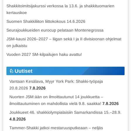
Shakkitoimitsijakurssi verkossa la 13.6. ja shakkituomarien
kertauskoe
Suomen Shakkiliiton liittokokous 14.6.2026
Seurajoukkueiden eurocup pelataan Montenegrossa
JSM-kausi 2026–2027 – liigan sekä I ja II divisioonan ohjelmat
on julkaistu
Vuoden 2027 SM-kilpailujen haku avattu!
Uutiset
Vantaan Kesälava, Myyr York Park: Shakki-työpaja
20.8.2026
7.8.2026
Nuorten JSM:ään on ilmoittautunut 14 joukkuetta –
ilmoittautuminen on mahdollista vielä 9.8. saakka!
7.8.2026
Joukkueet 46. shakkiolympialaisiin Samarkandissa 15.–28.9.
4.8.2026
Tammer-Shakki jatkoi mestaruusputkeaan – neljäs