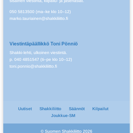
sisäinen viestintä, kilpailu- ja jäsenasiat.
050 5813500 (ma–ke klo 10–12)
marko.tauriainen@shakkiliitto.fi
Viestintäpäällikkö Toni Pönniö
Shakki-lehti, ulkoinen viestintä.
p. 040 4851547 (ti–pe klo 10–12)
toni.ponnio@shakkiliitto.fi
Uutiset
Shakkiliitto
Säännöt
Kilpailut
Joukkue-SM
© Suomen Shakkiliitto 2026