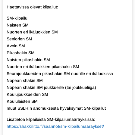
Haettavissa olevat kilpailut:
SM-kilpailu
Naisten SM
Nuorten eri ikäluokkien SM
Seniorien SM
Avoin SM
Pikashakin SM
Naisten pikashakin SM
Nuorten eri ikäluokkien pikashakin SM
Seurajoukkueiden pikashakin SM nuorille eri ikäluokissa
Nopean shakin SM
Nopean shakin SM joukkueille (tai joukkueliiga)
Koulujoukkueiden SM
Koululaisten SM
muut SSLH:n anomuksesta hyväksymät SM-kilpailut
Lisätietoa kilpailuista SM-kilpailumääräyksissä:
https://shakkiliitto.fi/saannot/sm-kilpailumaaraykset/