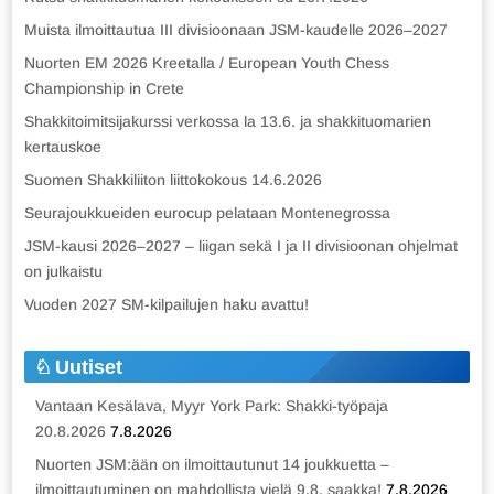
Muista ilmoittautua III divisioonaan JSM-kaudelle 2026–2027
Nuorten EM 2026 Kreetalla / European Youth Chess
Championship in Crete
Shakkitoimitsijakurssi verkossa la 13.6. ja shakkituomarien
kertauskoe
Suomen Shakkiliiton liittokokous 14.6.2026
Seurajoukkueiden eurocup pelataan Montenegrossa
JSM-kausi 2026–2027 – liigan sekä I ja II divisioonan ohjelmat
on julkaistu
Vuoden 2027 SM-kilpailujen haku avattu!
Uutiset
Vantaan Kesälava, Myyr York Park: Shakki-työpaja
20.8.2026
7.8.2026
Nuorten JSM:ään on ilmoittautunut 14 joukkuetta –
ilmoittautuminen on mahdollista vielä 9.8. saakka!
7.8.2026