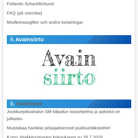
Finlands Schackförbund
FAQ (på svenska)
Medlemsavgifter och andra betalningar
Avainsiirto
Tiedotteet
Joukkuepikashakin SM-kilpailun käsiohjelma ja palvelut on
julkaistu
Muistakaa hankkia pelaajalisenssit joukkuebliksteihin!
Kutsu shakkituomarien kokoukseen su 26.7.2026