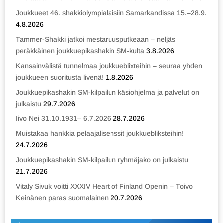
Joukkueet 46. shakkiolympialaisiin Samarkandissa 15.–28.9.
4.8.2026
Tammer-Shakki jatkoi mestaruusputkeaan – neljäs
peräkkäinen joukkuepikashakin SM-kulta
3.8.2026
Kansainvälistä tunnelmaa joukkueblixteihin – seuraa yhden
joukkueen suoritusta livenä!
1.8.2026
Joukkuepikashakin SM-kilpailun käsiohjelma ja palvelut on
julkaistu
29.7.2026
Iivo Nei 31.10.1931– 6.7.2026
28.7.2026
Muistakaa hankkia pelaajalisenssit joukkuebliksteihin!
24.7.2026
Joukkuepikashakin SM-kilpailun ryhmäjako on julkaistu
21.7.2026
Vitaly Sivuk voitti XXXIV Heart of Finland Openin – Toivo
Keinänen paras suomalainen
20.7.2026