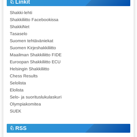
Linkit
Shakki-lehti
Shakkiliitto Facebookissa
ShakkiNet
Tasaselo
Suomen tehtäväniekat
Suomen Kirjeshakkiliitto
Maailman Shakkiliitto FIDE
Euroopan Shakkiliitto ECU
Helsingin Shakkiliitto
Chess Results
Selolista
Elolista
Selo- ja suorituslukulaskuri
Olympiakomitea
SUEK
RSS