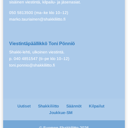
sisäinen viestintä, kilpailu- ja jäsenasiat.
050 5813500 (ma–ke klo 10–12)
marko.tauriainen@shakkiliitto.fi
Viestintäpäällikkö Toni Pönniö
Shakki-lehti, ulkoinen viestintä.
p. 040 4851547 (ti–pe klo 10–12)
toni.ponnio@shakkiliitto.fi
Uutiset
Shakkiliitto
Säännöt
Kilpailut
Joukkue-SM
© Suomen Shakkiliitto 2026