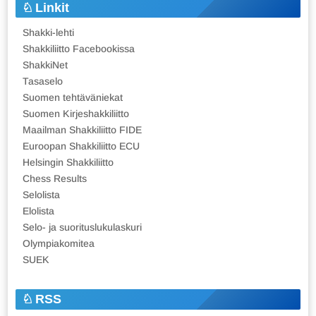
Linkit
Shakki-lehti
Shakkiliitto Facebookissa
ShakkiNet
Tasaselo
Suomen tehtäväniekat
Suomen Kirjeshakkiliitto
Maailman Shakkiliitto FIDE
Euroopan Shakkiliitto ECU
Helsingin Shakkiliitto
Chess Results
Selolista
Elolista
Selo- ja suorituslukulaskuri
Olympiakomitea
SUEK
RSS