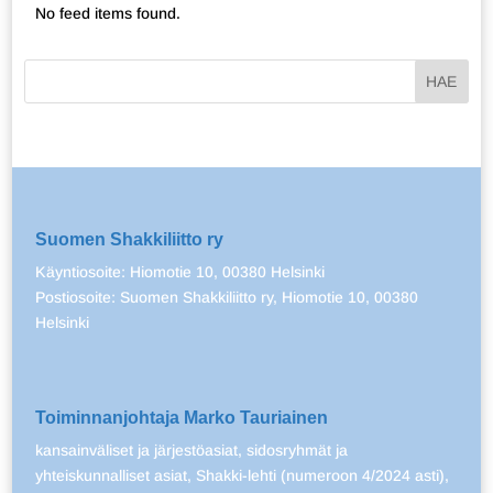
No feed items found.
Suomen Shakkiliitto ry
Käyntiosoite: Hiomotie 10, 00380 Helsinki
Postiosoite: Suomen Shakkiliitto ry, Hiomotie 10, 00380
Helsinki
Toiminnanjohtaja Marko Tauriainen
kansainväliset ja järjestöasiat, sidosryhmät ja
yhteiskunnalliset asiat, Shakki-lehti (numeroon 4/2024 asti),