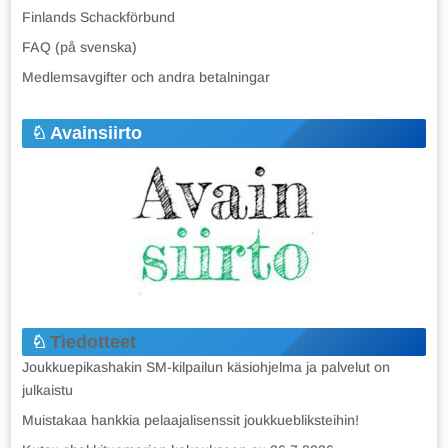
Finlands Schackförbund
FAQ (på svenska)
Medlemsavgifter och andra betalningar
Avainsiirto
Tiedotteet
Joukkuepikashakin SM-kilpailun käsiohjelma ja palvelut on
julkaistu
Muistakaa hankkia pelaajalisenssit joukkuebliksteihin!