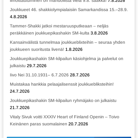
ilmoittautuminen on mahdollista vielä 9.8. saakka!
7.8.2026
Joukkueet 46. shakkiolympialaisiin Samarkandissa 15.–28.9.
4.8.2026
Tammer-Shakki jatkoi mestaruusputkeaan – neljäs
peräkkäinen joukkuepikashakin SM-kulta
3.8.2026
Kansainvälistä tunnelmaa joukkueblixteihin – seuraa yhden
joukkueen suoritusta livenä!
1.8.2026
Joukkuepikashakin SM-kilpailun käsiohjelma ja palvelut on
julkaistu
29.7.2026
Iivo Nei 31.10.1931– 6.7.2026
28.7.2026
Muistakaa hankkia pelaajalisenssit joukkuebliksteihin!
24.7.2026
Joukkuepikashakin SM-kilpailun ryhmäjako on julkaistu
21.7.2026
Vitaly Sivuk voitti XXXIV Heart of Finland Openin – Toivo
Keinänen paras suomalainen
20.7.2026