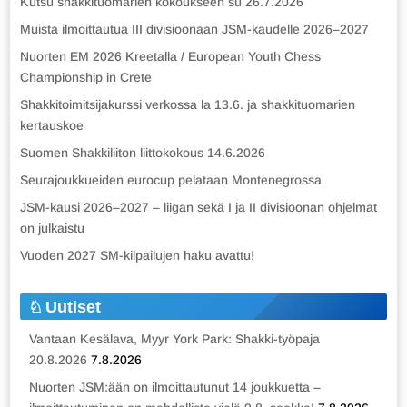
Kutsu shakkituomarien kokoukseen su 26.7.2026
Muista ilmoittautua III divisioonaan JSM-kaudelle 2026–2027
Nuorten EM 2026 Kreetalla / European Youth Chess
Championship in Crete
Shakkitoimitsijakurssi verkossa la 13.6. ja shakkituomarien
kertauskoe
Suomen Shakkiliiton liittokokous 14.6.2026
Seurajoukkueiden eurocup pelataan Montenegrossa
JSM-kausi 2026–2027 – liigan sekä I ja II divisioonan ohjelmat
on julkaistu
Vuoden 2027 SM-kilpailujen haku avattu!
Uutiset
Vantaan Kesälava, Myyr York Park: Shakki-työpaja
20.8.2026
7.8.2026
Nuorten JSM:ään on ilmoittautunut 14 joukkuetta –