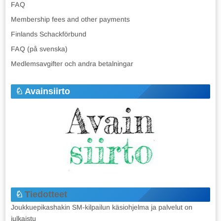
FAQ
Membership fees and other payments
Finlands Schackförbund
FAQ (på svenska)
Medlemsavgifter och andra betalningar
Avainsiirto
Tiedotteet
Joukkuepikashakin SM-kilpailun käsiohjelma ja palvelut on
julkaistu