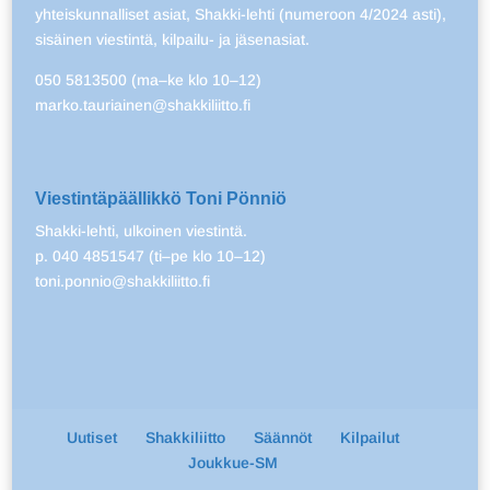
yhteiskunnalliset asiat, Shakki-lehti (numeroon 4/2024 asti),
sisäinen viestintä, kilpailu- ja jäsenasiat.
050 5813500 (ma–ke klo 10–12)
marko.tauriainen@shakkiliitto.fi
Viestintäpäällikkö Toni Pönniö
Shakki-lehti, ulkoinen viestintä.
p. 040 4851547 (ti–pe klo 10–12)
toni.ponnio@shakkiliitto.fi
Uutiset
Shakkiliitto
Säännöt
Kilpailut
Joukkue-SM