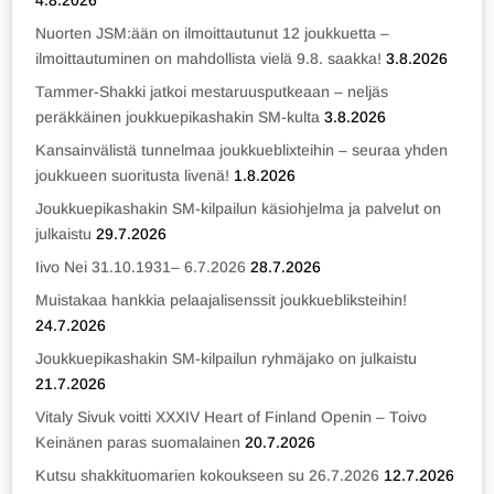
4.8.2026
Nuorten JSM:ään on ilmoittautunut 12 joukkuetta –
ilmoittautuminen on mahdollista vielä 9.8. saakka!
3.8.2026
Tammer-Shakki jatkoi mestaruusputkeaan – neljäs
peräkkäinen joukkuepikashakin SM-kulta
3.8.2026
Kansainvälistä tunnelmaa joukkueblixteihin – seuraa yhden
joukkueen suoritusta livenä!
1.8.2026
Joukkuepikashakin SM-kilpailun käsiohjelma ja palvelut on
julkaistu
29.7.2026
Iivo Nei 31.10.1931– 6.7.2026
28.7.2026
Muistakaa hankkia pelaajalisenssit joukkuebliksteihin!
24.7.2026
Joukkuepikashakin SM-kilpailun ryhmäjako on julkaistu
21.7.2026
Vitaly Sivuk voitti XXXIV Heart of Finland Openin – Toivo
Keinänen paras suomalainen
20.7.2026
Kutsu shakkituomarien kokoukseen su 26.7.2026
12.7.2026