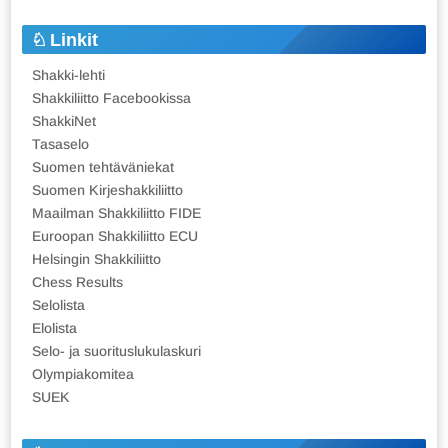
Linkit
Shakki-lehti
Shakkiliitto Facebookissa
ShakkiNet
Tasaselo
Suomen tehtäväniekat
Suomen Kirjeshakkiliitto
Maailman Shakkiliitto FIDE
Euroopan Shakkiliitto ECU
Helsingin Shakkiliitto
Chess Results
Selolista
Elolista
Selo- ja suorituslukulaskuri
Olympiakomitea
SUEK