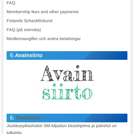
FAQ
Membership fees and other payments
Finlands Schackförbund
FAQ (på svenska)
Medlemsavgifter och andra betalningar
Avainsiirto
Tiedotteet
Joukkuepikashakin SM-kilpailun käsiohjelma ja palvelut on
julkaistu