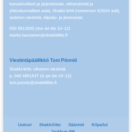
kansainväliset ja järjestöasiat, sidosryhmät ja
yhteiskunnalliset asiat, Shakki-lehti (numeroon 4/2024 asti),
sisäinen viestintä, kilpailu- ja jäsenasiat.
050 5813500 (ma–ke klo 10–12)
marko.tauriainen@shakkiliitto.fi
Viestintäpäällikkö Toni Pönniö
Shakki-lehti, ulkoinen viestintä.
p. 040 4851547 (ti–pe klo 10–12)
toni.ponnio@shakkiliitto.fi
Uutiset
Shakkiliitto
Säännöt
Kilpailut
Joukkue-SM