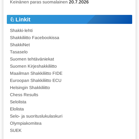
Keinänen paras suomalainen
20.7.2026
Linkit
Shakki-lehti
Shakkiliitto Facebookissa
ShakkiNet
Tasaselo
Suomen tehtäväniekat
Suomen Kirjeshakkiliitto
Maailman Shakkiliitto FIDE
Euroopan Shakkiliitto ECU
Helsingin Shakkiliitto
Chess Results
Selolista
Elolista
Selo- ja suorituslukulaskuri
Olympiakomitea
SUEK