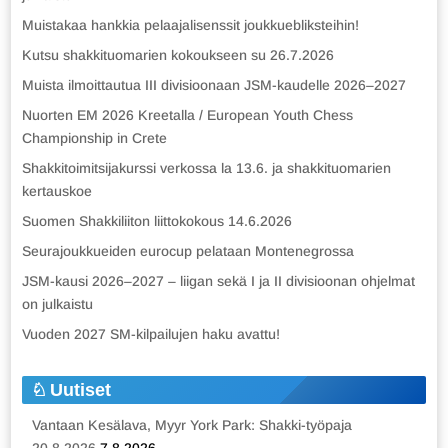
Muistakaa hankkia pelaajalisenssit joukkuebliksteihin!
Kutsu shakkituomarien kokoukseen su 26.7.2026
Muista ilmoittautua III divisioonaan JSM-kaudelle 2026–2027
Nuorten EM 2026 Kreetalla / European Youth Chess
Championship in Crete
Shakkitoimitsijakurssi verkossa la 13.6. ja shakkituomarien
kertauskoe
Suomen Shakkiliiton liittokokous 14.6.2026
Seurajoukkueiden eurocup pelataan Montenegrossa
JSM-kausi 2026–2027 – liigan sekä I ja II divisioonan ohjelmat
on julkaistu
Vuoden 2027 SM-kilpailujen haku avattu!
Uutiset
Vantaan Kesälava, Myyr York Park: Shakki-työpaja