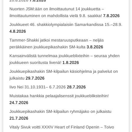
20.8.2026
7.8.2026
Nuorten JSM:ään on ilmoittautunut 14 joukkuetta –
ilmoittautuminen on mahdollista vielä 9.8. saakka!
7.8.2026
Joukkueet 46. shakkiolympialaisiin Samarkandissa 15.–28.9.
4.8.2026
Tammer-Shakki jatkoi mestaruusputkeaan – neljäs
peräkkäinen joukkuepikashakin SM-kulta
3.8.2026
Kansainvälistä tunnelmaa joukkueblixteihin – seuraa yhden
joukkueen suoritusta livenä!
1.8.2026
Joukkuepikashakin SM-kilpailun käsiohjelma ja palvelut on
julkaistu
29.7.2026
Iivo Nei 31.10.1931– 6.7.2026
28.7.2026
Muistakaa hankkia pelaajalisenssit joukkuebliksteihin!
24.7.2026
Joukkuepikashakin SM-kilpailun ryhmäjako on julkaistu
21.7.2026
Vitaly Sivuk voitti XXXIV Heart of Finland Openin – Toivo