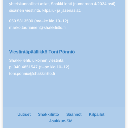
yhteiskunnalliset asiat, Shakki-lehti (numeroon 4/2024 asti),
sisäinen viestintä, kilpailu- ja jäsenasiat.
050 5813500 (ma–ke klo 10–12)
marko.tauriainen@shakkiliitto.fi
Viestintäpäällikkö Toni Pönniö
Shakki-lehti, ulkoinen viestintä.
p. 040 4851547 (ti–pe klo 10–12)
toni.ponnio@shakkiliitto.fi
Uutiset
Shakkiliitto
Säännöt
Kilpailut
Joukkue-SM