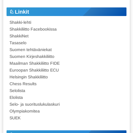
Linkit
Shakki-lehti
Shakkiliitto Facebookissa
ShakkiNet
Tasaselo
Suomen tehtäväniekat
Suomen Kirjeshakkiliitto
Maailman Shakkiliitto FIDE
Euroopan Shakkiliitto ECU
Helsingin Shakkiliitto
Chess Results
Selolista
Elolista
Selo- ja suorituslukulaskuri
Olympiakomitea
SUEK