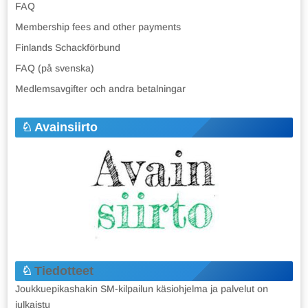
FAQ
Membership fees and other payments
Finlands Schackförbund
FAQ (på svenska)
Medlemsavgifter och andra betalningar
Avainsiirto
Tiedotteet
Joukkuepikashakin SM-kilpailun käsiohjelma ja palvelut on
julkaistu