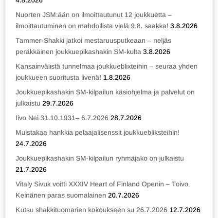
4.8.2026
Nuorten JSM:ään on ilmoittautunut 12 joukkuetta –
ilmoittautuminen on mahdollista vielä 9.8. saakka!
3.8.2026
Tammer-Shakki jatkoi mestaruusputkeaan – neljäs
peräkkäinen joukkuepikashakin SM-kulta
3.8.2026
Kansainvälistä tunnelmaa joukkueblixteihin – seuraa yhden
joukkueen suoritusta livenä!
1.8.2026
Joukkuepikashakin SM-kilpailun käsiohjelma ja palvelut on
julkaistu
29.7.2026
Iivo Nei 31.10.1931– 6.7.2026
28.7.2026
Muistakaa hankkia pelaajalisenssit joukkuebliksteihin!
24.7.2026
Joukkuepikashakin SM-kilpailun ryhmäjako on julkaistu
21.7.2026
Vitaly Sivuk voitti XXXIV Heart of Finland Openin – Toivo
Keinänen paras suomalainen
20.7.2026
Kutsu shakkituomarien kokoukseen su 26.7.2026
12.7.2026