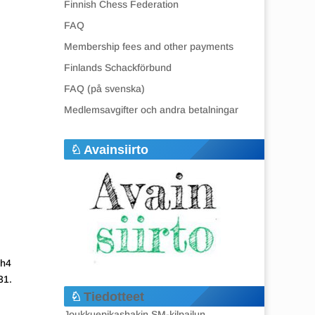
Finnish Chess Federation
FAQ
Membership fees and other payments
Finlands Schackförbund
FAQ (på svenska)
Medlemsavgifter och andra betalningar
Avainsiirto
xh4
31.
Tiedotteet
Joukkuepikashakin SM-kilpailun