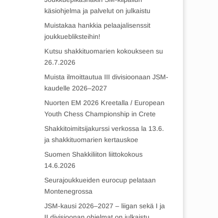
käsiohjelma ja palvelut on julkaistu
Muistakaa hankkia pelaajalisenssit
joukkuebliksteihin!
Kutsu shakkituomarien kokoukseen su
26.7.2026
Muista ilmoittautua III divisioonaan JSM-
kaudelle 2026–2027
Nuorten EM 2026 Kreetalla / European
Youth Chess Championship in Crete
Shakkitoimitsijakurssi verkossa la 13.6.
ja shakkituomarien kertauskoe
Suomen Shakkiliiton liittokokous
14.6.2026
Seurajoukkueiden eurocup pelataan
Montenegrossa
JSM-kausi 2026–2027 – liigan sekä I ja
II divisioonan ohjelmat on julkaistu