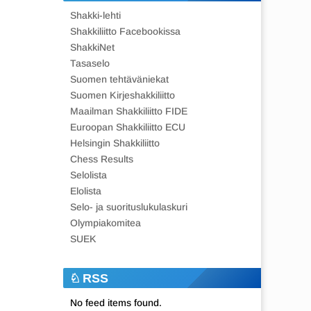
Shakki-lehti
Shakkiliitto Facebookissa
ShakkiNet
Tasaselo
Suomen tehtäväniekat
Suomen Kirjeshakkiliitto
Maailman Shakkiliitto FIDE
Euroopan Shakkiliitto ECU
Helsingin Shakkiliitto
Chess Results
Selolista
Elolista
Selo- ja suorituslukulaskuri
Olympiakomitea
SUEK
RSS
No feed items found.