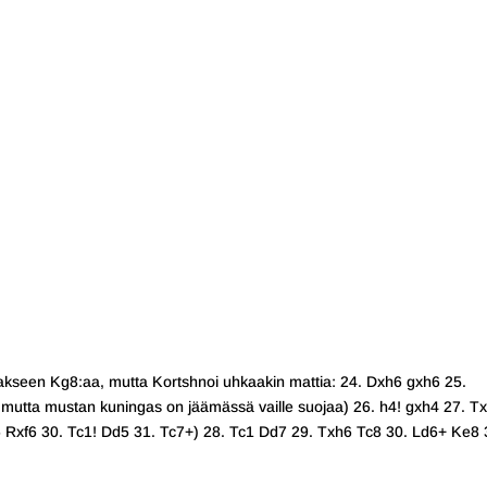
atakseen Kg8:aa, mutta Kortshnoi uhkaakin mattia: 24. Dxh6 gxh6 25.
 mutta mustan kuningas on jäämässä vaille suojaa) 26. h4! gxh4 27. T
 Rxf6 30. Tc1! Dd5 31. Tc7+) 28. Tc1 Dd7 29. Txh6 Tc8 30. Ld6+ Ke8 