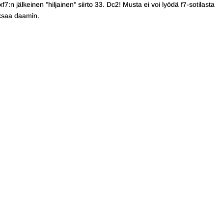
:n jälkeinen ”hiljainen” siirto 33. Dc2! Musta ei voi lyödä f7-sotilasta
maksaa daamin.