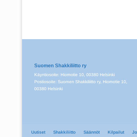
Suomen Shakkiliitto ry
Käyntiosoite: Hiomotie 10, 00380 Helsinki
Postiosoite: Suomen Shakkiliitto ry, Hiomotie 10,
00380 Helsinki
Uutiset
Shakkiliitto
Säännöt
Kilpailut
J