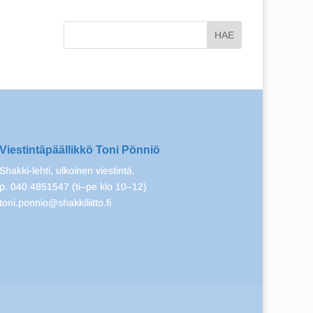
Viestintäpäällikkö Toni Pönniö
Shakki-lehti, ulkoinen viestintä.
p. 040 4851547 (ti–pe klo 10–12)
toni.ponnio@shakkiliitto.fi