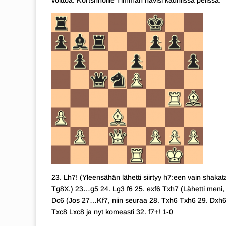
voittoa. Kortshnoille Timman hävisi kauniissa pelissä:
23. Lh7! (Yleensähän lähetti siirtyy h7:een vain shak
Tg8X.) 23…g5 24. Lg3 f6 25. exf6 Txh7 (Lähetti meni,
Dc6 (Jos 27…Kf7, niin seuraa 28. Txh6 Txh6 29. Dxh6
Txc8 Lxc8 ja nyt komeasti 32. f7+! 1-0