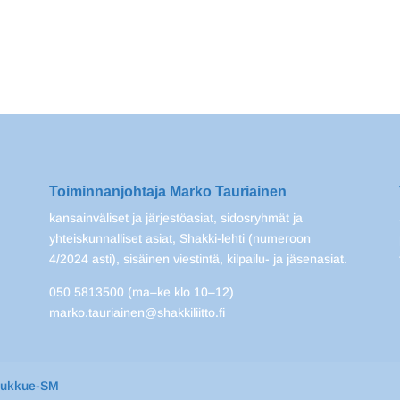
Toiminnanjohtaja Marko Tauriainen
kansainväliset ja järjestöasiat, sidosryhmät ja
yhteiskunnalliset asiat, Shakki-lehti (numeroon
4/2024 asti), sisäinen viestintä, kilpailu- ja jäsenasiat.
050 5813500 (ma–ke klo 10–12)
marko.tauriainen@shakkiliitto.fi
oukkue-SM