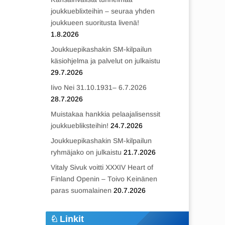
joukkueblixteihin – seuraa yhden
joukkueen suoritusta livenä!
1.8.2026
Joukkuepikashakin SM-kilpailun
käsiohjelma ja palvelut on julkaistu
29.7.2026
Iivo Nei 31.10.1931– 6.7.2026
28.7.2026
Muistakaa hankkia pelaajalisenssit
joukkuebliksteihin!
24.7.2026
Joukkuepikashakin SM-kilpailun
ryhmäjako on julkaistu
21.7.2026
Vitaly Sivuk voitti XXXIV Heart of
Finland Openin – Toivo Keinänen
paras suomalainen
20.7.2026
Linkit