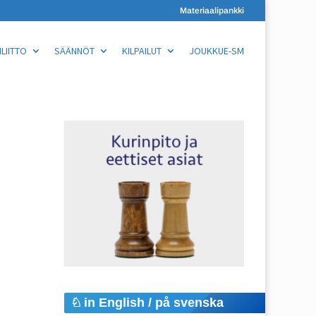
Materiaalipankki
LIITTO
SÄÄNNÖT
KILPAILUT
JOUKKUE-SM
in English / på svenska