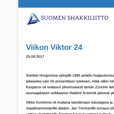
Viikon Viktor 24
25.09.2017
Sveitsin Horgenissa syksyllä 1995 pelattu huipputurna
aikaiseksi vain 50-prosenttisen tuloksen, mikä olikin 
Kasparov oli voittanut ylivoimaisesti tämän Zürichin läh
seuraajakseen veikkaama Vladimir Kramnik jakoivat yk
Viktor Kortshnoi oli mukana isäntämaan edustajana ja p
maailmanmestarille jääden. Jan Timmanille turnaus oli ka