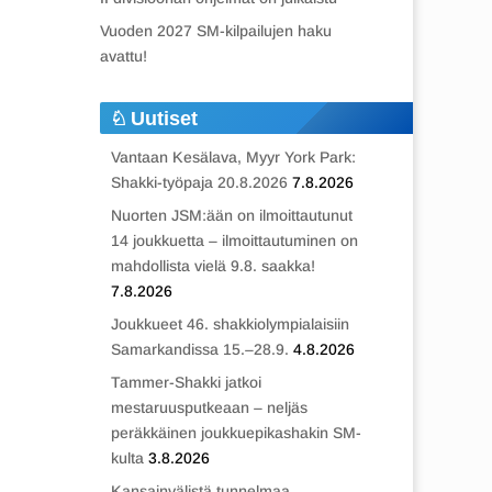
Vuoden 2027 SM-kilpailujen haku
avattu!
Uutiset
Vantaan Kesälava, Myyr York Park:
Shakki-työpaja 20.8.2026
7.8.2026
Nuorten JSM:ään on ilmoittautunut
14 joukkuetta – ilmoittautuminen on
mahdollista vielä 9.8. saakka!
7.8.2026
Joukkueet 46. shakkiolympialaisiin
Samarkandissa 15.–28.9.
4.8.2026
Tammer-Shakki jatkoi
mestaruusputkeaan – neljäs
peräkkäinen joukkuepikashakin SM-
kulta
3.8.2026
Kansainvälistä tunnelmaa