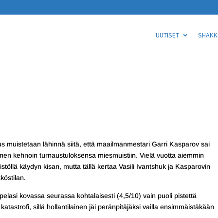
UUTISET
SHAKKI
us muistetaan lähinnä siitä, että maailmanmestari Garri Kasparov sai
hänen kehnoin turnaustuloksensa miesmuistiin. Vielä vuotta aiemmin
istöllä käydyn kisan, mutta tällä kertaa Vasili Ivantshuk ja Kasparovin
köstilan.
elasi kovassa seurassa kohtalaisesti (4,5/10) vain puoli pistettä
tastrofi, sillä hollantilainen jäi peränpitäjäksi vailla ensimmäistäkään