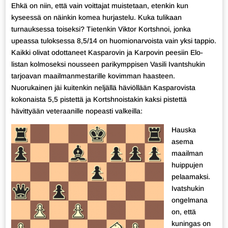
Ehkä on niin, että vain voittajat muistetaan, etenkin kun
kyseessä on näinkin komea hurjastelu. Kuka tulikaan
turnauksessa toiseksi? Tietenkin Viktor Kortshnoi, jonka
upeassa tuloksessa 8,5/14 on huomionarvoista vain yksi tappio.
Kaikki olivat odottaneet Kasparovin ja Karpovin peesiin Elo-
listan kolmoseksi nousseen parikymppisen Vasili Ivantshukin
tarjoavan maailmanmestarille kovimman haasteen.
Nuorukainen jäi kuitenkin neljällä häviöllään Kasparovista
kokonaista 5,5 pistettä ja Kortshnoistakin kaksi pistettä
hävittyään veteraanille nopeasti valkeilla:
Hauska
asema
maailman
huippujen
pelaamaksi.
Ivatshukin
ongelmana
on, että
kuningas on