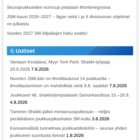
Seurajoukkueiden eurocup pelataan Montenegrossa
JSM-kausi 2026–2027 – liigan sekä I ja II divisioonan ohjelmat
on julkaistu
Vuoden 2027 SM-kilpailujen haku avattu!
Uutiset
Vantaan Kesälava, Myyr York Park: Shakki-työpaja
20.8.2026
7.8.2026
Nuorten JSM:ään on ilmoittautunut 14 joukkuetta –
ilmoittautuminen on mahdollista vielä 9.8. saakka!
7.8.2026
Joukkueet 46. shakkiolympialaisiin Samarkandissa 15.–28.9.
4.8.2026
Tammer-Shakki jatkoi mestaruusputkeaan – neljäs
peräkkäinen joukkuepikashakin SM-kulta
3.8.2026
Kansainvälistä tunnelmaa joukkueblixteihin – seuraa yhden
joukkueen suoritusta livenä!
1.8.2026