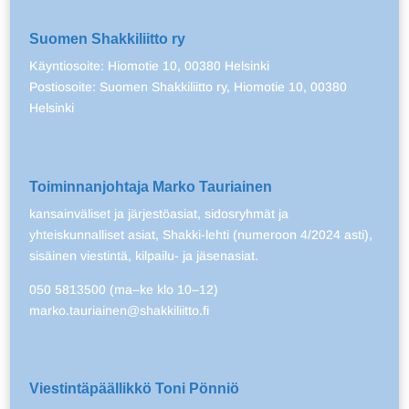
Suomen Shakkiliitto ry
Käyntiosoite: Hiomotie 10, 00380 Helsinki
Postiosoite: Suomen Shakkiliitto ry, Hiomotie 10, 00380
Helsinki
Toiminnanjohtaja Marko Tauriainen
kansainväliset ja järjestöasiat, sidosryhmät ja
yhteiskunnalliset asiat, Shakki-lehti (numeroon 4/2024 asti),
sisäinen viestintä, kilpailu- ja jäsenasiat.
050 5813500 (ma–ke klo 10–12)
marko.tauriainen@shakkiliitto.fi
Viestintäpäällikkö Toni Pönniö