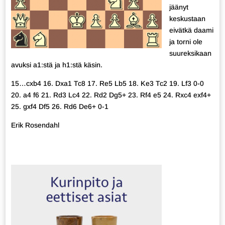
jäänyt
keskustaan
eivätkä daami
ja torni ole
suureksikaan
avuksi a1:stä ja h1:stä käsin.
15…cxb4 16. Dxa1 Tc8 17. Re5 Lb5 18. Ke3 Tc2 19. Lf3 0-0
20. a4 f6 21. Rd3 Lc4 22. Rd2 Dg5+ 23. Rf4 e5 24. Rxc4 exf4+
25. gxf4 Df5 26. Rd6 De6+ 0-1
Erik Rosendahl