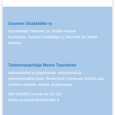
Suomen Shakkiliitto ry
Käyntiosoite: Hiomotie 10, 00380 Helsinki
Postiosoite: Suomen Shakkiliitto ry, Hiomotie 10, 00380
Helsinki
Toiminnanjohtaja Marko Tauriainen
kansainväliset ja järjestöasiat, sidosryhmät ja
yhteiskunnalliset asiat, Shakki-lehti (numeroon 4/2024 asti),
sisäinen viestintä, kilpailu- ja jäsenasiat.
050 5813500 (ma–ke klo 10–12)
marko.tauriainen@shakkiliitto.fi