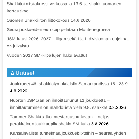
Shakkitoimitsijakurssi verkossa la 13.6. ja shakkituomarien
kertauskoe
Suomen Shakkiliiton liittokokous 14.6.2026
Seurajoukkueiden eurocup pelataan Montenegrossa
JSM-kausi 2026–2027 – liigan sekä I ja II divisioonan ohjelmat
on julkaistu
Vuoden 2027 SM-kilpailujen haku avattu!
Uutiset
Joukkueet 46. shakkiolympialaisiin Samarkandissa 15.–28.9.
4.8.2026
Nuorten JSM:ään on ilmoittautunut 12 joukkuetta –
ilmoittautuminen on mahdollista vielä 9.8. saakka!
3.8.2026
Tammer-Shakki jatkoi mestaruusputkeaan – neljäs
peräkkäinen joukkuepikashakin SM-kulta
3.8.2026
Kansainvälistä tunnelmaa joukkueblixteihin – seuraa yhden