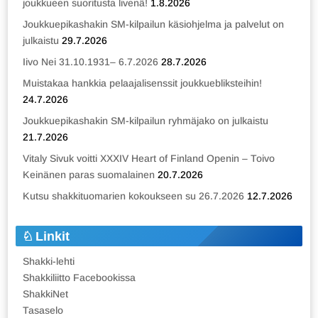
joukkueen suoritusta livenä!
1.8.2026
Joukkuepikashakin SM-kilpailun käsiohjelma ja palvelut on
julkaistu
29.7.2026
Iivo Nei 31.10.1931– 6.7.2026
28.7.2026
Muistakaa hankkia pelaajalisenssit joukkuebliksteihin!
24.7.2026
Joukkuepikashakin SM-kilpailun ryhmäjako on julkaistu
21.7.2026
Vitaly Sivuk voitti XXXIV Heart of Finland Openin – Toivo
Keinänen paras suomalainen
20.7.2026
Kutsu shakkituomarien kokoukseen su 26.7.2026
12.7.2026
Linkit
Shakki-lehti
Shakkiliitto Facebookissa
ShakkiNet
Tasaselo