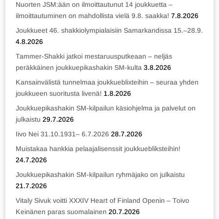
Nuorten JSM:ään on ilmoittautunut 14 joukkuetta –
ilmoittautuminen on mahdollista vielä 9.8. saakka!
7.8.2026
Joukkueet 46. shakkiolympialaisiin Samarkandissa 15.–28.9.
4.8.2026
Tammer-Shakki jatkoi mestaruusputkeaan – neljäs
peräkkäinen joukkuepikashakin SM-kulta
3.8.2026
Kansainvälistä tunnelmaa joukkueblixteihin – seuraa yhden
joukkueen suoritusta livenä!
1.8.2026
Joukkuepikashakin SM-kilpailun käsiohjelma ja palvelut on
julkaistu
29.7.2026
Iivo Nei 31.10.1931– 6.7.2026
28.7.2026
Muistakaa hankkia pelaajalisenssit joukkuebliksteihin!
24.7.2026
Joukkuepikashakin SM-kilpailun ryhmäjako on julkaistu
21.7.2026
Vitaly Sivuk voitti XXXIV Heart of Finland Openin – Toivo
Keinänen paras suomalainen
20.7.2026