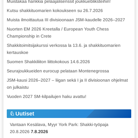
Muistakaa hankkia pelaajalisenssit joukkuebliksteihin!
Kutsu shakkituomarien kokoukseen su 26.7.2026
Muista ilmoittautua III divisioonaan JSM-kaudelle 2026–2027
Nuorten EM 2026 Kreetalla / European Youth Chess
Championship in Crete
Shakkitoimitsijakurssi verkossa la 13.6. ja shakkituomarien
kertauskoe
Suomen Shakkiliiton liittokokous 14.6.2026
Seurajoukkueiden eurocup pelataan Montenegrossa
JSM-kausi 2026–2027 – liigan sekä I ja II divisioonan ohjelmat
on julkaistu
Vuoden 2027 SM-kilpailujen haku avattu!
Uutiset
Vantaan Kesälava, Myyr York Park: Shakki-työpaja
20.8.2026
7.8.2026