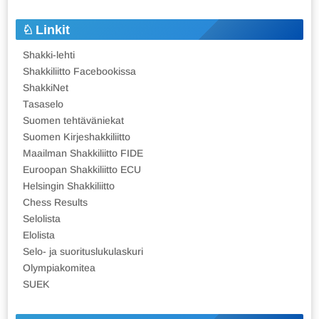
Linkit
Shakki-lehti
Shakkiliitto Facebookissa
ShakkiNet
Tasaselo
Suomen tehtäväniekat
Suomen Kirjeshakkiliitto
Maailman Shakkiliitto FIDE
Euroopan Shakkiliitto ECU
Helsingin Shakkiliitto
Chess Results
Selolista
Elolista
Selo- ja suorituslukulaskuri
Olympiakomitea
SUEK