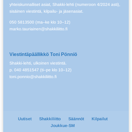
yhteiskunnalliset asiat, Shakki-lehti (numeroon 4/2024 asti),
sisäinen viestintä, kilpailu- ja jäsenasiat.
050 5813500 (ma–ke klo 10–12)
marko.tauriainen@shakkiliitto.fi
Viestintäpäällikkö Toni Pönniö
Shakki-lehti, ulkoinen viestintä.
p. 040 4851547 (ti–pe klo 10–12)
toni.ponnio@shakkiliitto.fi
Uutiset
Shakkiliitto
Säännöt
Kilpailut
Joukkue-SM