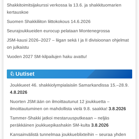
Shakkitoimitsijakurssi verkossa la 13.6. ja shakkituomarien
kertauskoe
Suomen Shakkiliiton liittokokous 14.6.2026
Seurajoukkueiden eurocup pelataan Montenegrossa
JSM-kausi 2026–2027 – liigan sekä I ja II divisioonan ohjelmat
on julkaistu
Vuoden 2027 SM-kilpailujen haku avattu!
Uutiset
Joukkueet 46. shakkiolympialaisiin Samarkandissa 15.–28.9.
4.8.2026
Nuorten JSM:ään on ilmoittautunut 12 joukkuetta –
ilmoittautuminen on mahdollista vielä 9.8. saakka!
3.8.2026
Tammer-Shakki jatkoi mestaruusputkeaan – neljäs
peräkkäinen joukkuepikashakin SM-kulta
3.8.2026
Kansainvälistä tunnelmaa joukkueblixteihin – seuraa yhden