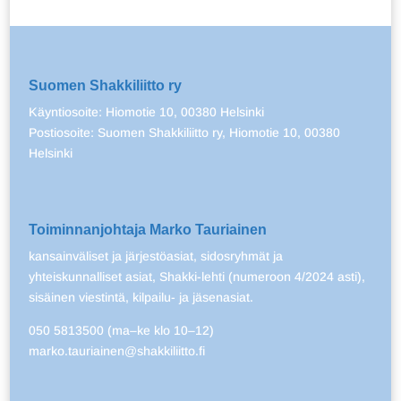
Suomen Shakkiliitto ry
Käyntiosoite: Hiomotie 10, 00380 Helsinki
Postiosoite: Suomen Shakkiliitto ry, Hiomotie 10, 00380
Helsinki
Toiminnanjohtaja Marko Tauriainen
kansainväliset ja järjestöasiat, sidosryhmät ja
yhteiskunnalliset asiat, Shakki-lehti (numeroon 4/2024 asti),
sisäinen viestintä, kilpailu- ja jäsenasiat.
050 5813500 (ma–ke klo 10–12)
marko.tauriainen@shakkiliitto.fi