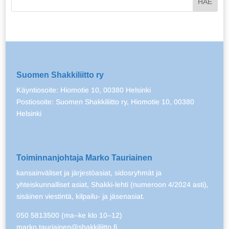
Suomen Shakkiliitto ry
Käyntiosoite: Hiomotie 10, 00380 Helsinki
Postiosoite: Suomen Shakkiliitto ry, Hiomotie 10, 00380
Helsinki
Toiminnanjohtaja Marko Tauriainen
kansainväliset ja järjestöasiat, sidosryhmät ja
yhteiskunnalliset asiat, Shakki-lehti (numeroon 4/2024 asti),
sisäinen viestintä, kilpailu- ja jäsenasiat.
050 5813500 (ma–ke klo 10–12)
marko.tauriainen@shakkiliitto.fi