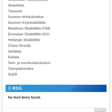
ShakkiNet
Tasaselo
Suomen tehtäväniekat
Suomen Kirjeshakkiliitto
Maailman Shakkiliitto FIDE
Euroopan Shakkiliitto ECU
Helsingin Shakkiliitto
Chess Results
Selolista
Elolista
Selo- ja suorituslukulaskuri
Olympiakomitea
SUEK
RSS
No feed items found.