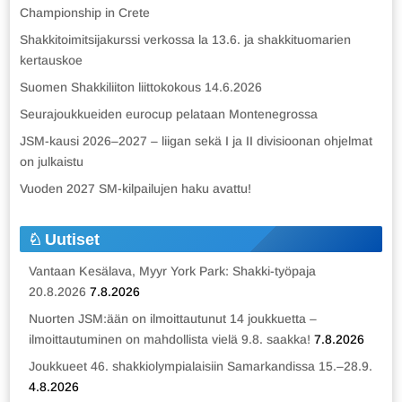
Championship in Crete
Shakkitoimitsijakurssi verkossa la 13.6. ja shakkituomarien
kertauskoe
Suomen Shakkiliiton liittokokous 14.6.2026
Seurajoukkueiden eurocup pelataan Montenegrossa
JSM-kausi 2026–2027 – liigan sekä I ja II divisioonan ohjelmat
on julkaistu
Vuoden 2027 SM-kilpailujen haku avattu!
Uutiset
Vantaan Kesälava, Myyr York Park: Shakki-työpaja
20.8.2026
7.8.2026
Nuorten JSM:ään on ilmoittautunut 14 joukkuetta –
ilmoittautuminen on mahdollista vielä 9.8. saakka!
7.8.2026
Joukkueet 46. shakkiolympialaisiin Samarkandissa 15.–28.9.
4.8.2026