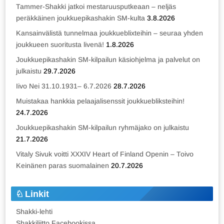
Tammer-Shakki jatkoi mestaruusputkeaan – neljäs
peräkkäinen joukkuepikashakin SM-kulta
3.8.2026
Kansainvälistä tunnelmaa joukkueblixteihin – seuraa yhden
joukkueen suoritusta livenä!
1.8.2026
Joukkuepikashakin SM-kilpailun käsiohjelma ja palvelut on
julkaistu
29.7.2026
Iivo Nei 31.10.1931– 6.7.2026
28.7.2026
Muistakaa hankkia pelaajalisenssit joukkuebliksteihin!
24.7.2026
Joukkuepikashakin SM-kilpailun ryhmäjako on julkaistu
21.7.2026
Vitaly Sivuk voitti XXXIV Heart of Finland Openin – Toivo
Keinänen paras suomalainen
20.7.2026
Linkit
Shakki-lehti
Shakkiliitto Facebookissa