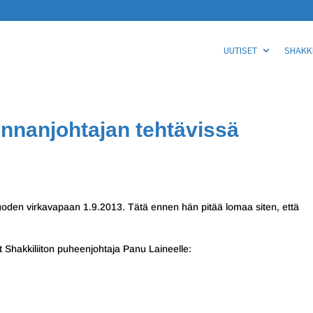
UUTISET
SHAKKI
minnanjohtajan tehtävissä
uoden virkavapaan 1.9.2013. Tätä ennen hän pitää lomaa siten, että
ot
Shakkiliiton puheenjohtaja Panu Laineelle: