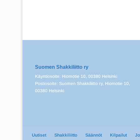
Suomen Shakkiliitto ry
Käyntiosoite: Hiomotie 10, 00380 Helsinki
Postiosoite: Suomen Shakkiliitto ry, Hiomotie 10,
00380 Helsinki
Uutiset
Shakkiliitto
Säännöt
Kilpailut
J