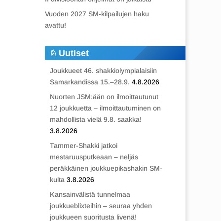
Vuoden 2027 SM-kilpailujen haku
avattu!
Uutiset
Joukkueet 46. shakkiolympialaisiin
Samarkandissa 15.–28.9.
4.8.2026
Nuorten JSM:ään on ilmoittautunut
12 joukkuetta – ilmoittautuminen on
mahdollista vielä 9.8. saakka!
3.8.2026
Tammer-Shakki jatkoi
mestaruusputkeaan – neljäs
peräkkäinen joukkuepikashakin SM-
kulta
3.8.2026
Kansainvälistä tunnelmaa
joukkueblixteihin – seuraa yhden
joukkueen suoritusta livenä!