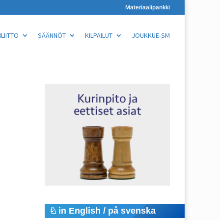
Materiaalipankki
LIITTO
SÄÄNNÖT
KILPAILUT
JOUKKUE-SM
in English / på svenska