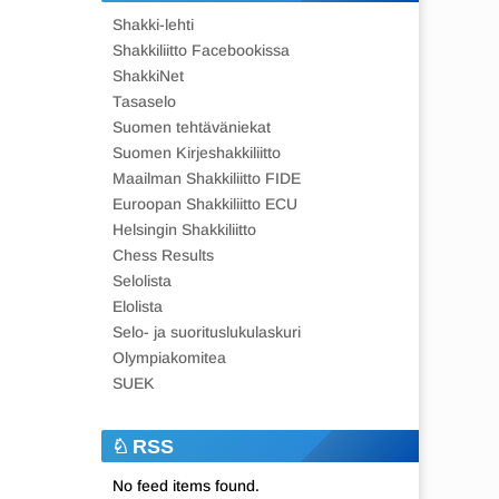
Shakki-lehti
Shakkiliitto Facebookissa
ShakkiNet
Tasaselo
Suomen tehtäväniekat
Suomen Kirjeshakkiliitto
Maailman Shakkiliitto FIDE
Euroopan Shakkiliitto ECU
Helsingin Shakkiliitto
Chess Results
Selolista
Elolista
Selo- ja suorituslukulaskuri
Olympiakomitea
SUEK
RSS
No feed items found.