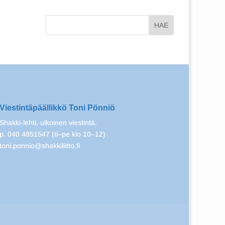
Viestintäpäällikkö Toni Pönniö
Shakki-lehti, ulkoinen viestintä.
p. 040 4851547 (ti–pe klo 10–12)
toni.ponnio@shakkiliitto.fi