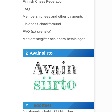
Finnish Chess Federation
FAQ
Membership fees and other payments
Finlands Schackförbund
FAQ (på svenska)
Medlemsavgifter och andra betalningar
Avainsiirto
Tiedotteet
Joukkuepikashakin SM-kilpailun