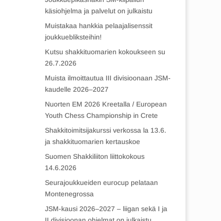
käsiohjelma ja palvelut on julkaistu
Muistakaa hankkia pelaajalisenssit
joukkuebliksteihin!
Kutsu shakkituomarien kokoukseen su
26.7.2026
Muista ilmoittautua III divisioonaan JSM-
kaudelle 2026–2027
Nuorten EM 2026 Kreetalla / European
Youth Chess Championship in Crete
Shakkitoimitsijakurssi verkossa la 13.6.
ja shakkituomarien kertauskoe
Suomen Shakkiliiton liittokokous
14.6.2026
Seurajoukkueiden eurocup pelataan
Montenegrossa
JSM-kausi 2026–2027 – liigan sekä I ja
II divisioonan ohjelmat on julkaistu