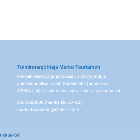
Toiminnanjohtaja Marko Tauriainen
kansainväliset ja järjestöasiat, sidosryhmät ja
yhteiskunnalliset asiat, Shakki-lehti (numeroon
4/2024 asti), sisäinen viestintä, kilpailu- ja jäsenasiat.
050 5813500 (ma–ke klo 10–12)
marko.tauriainen@shakkiliitto.fi
oukkue-SM