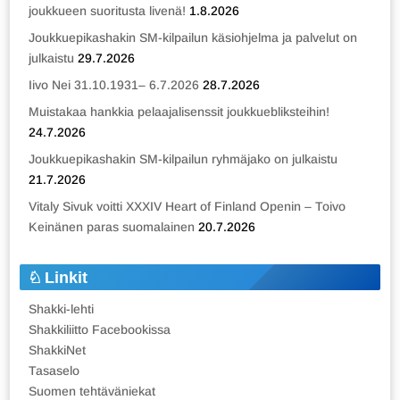
joukkueen suoritusta livenä!
1.8.2026
Joukkuepikashakin SM-kilpailun käsiohjelma ja palvelut on
julkaistu
29.7.2026
Iivo Nei 31.10.1931– 6.7.2026
28.7.2026
Muistakaa hankkia pelaajalisenssit joukkuebliksteihin!
24.7.2026
Joukkuepikashakin SM-kilpailun ryhmäjako on julkaistu
21.7.2026
Vitaly Sivuk voitti XXXIV Heart of Finland Openin – Toivo
Keinänen paras suomalainen
20.7.2026
Linkit
Shakki-lehti
Shakkiliitto Facebookissa
ShakkiNet
Tasaselo
Suomen tehtäväniekat