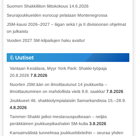
Suomen Shakkiliiton liittokokous 14.6.2026
Seurajoukkueiden eurocup pelataan Montenegrossa
JSM-kausi 2026–2027 – liigan sekä I ja II divisioonan ohjelmat
on julkaistu
Vuoden 2027 SM-kilpailujen haku avattu!
Uutiset
Vantaan Kesälava, Myyr York Park: Shakki-työpaja
20.8.2026
7.8.2026
Nuorten JSM:ään on ilmoittautunut 14 joukkuetta –
ilmoittautuminen on mahdollista vielä 9.8. saakka!
7.8.2026
Joukkueet 46. shakkiolympialaisiin Samarkandissa 15.–28.9.
4.8.2026
Tammer-Shakki jatkoi mestaruusputkeaan – neljäs
peräkkäinen joukkuepikashakin SM-kulta
3.8.2026
Kansainvälistä tunnelmaa joukkueblixteihin – seuraa yhden