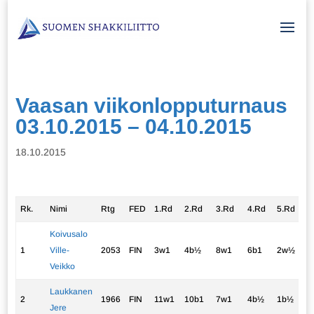
Vaasan viikonlopputurnaus
03.10.2015 – 04.10.2015
18.10.2015
Rk.
Nimi
Rtg
FED
1.Rd
2.Rd
3.Rd
4.Rd
5.Rd
p
Koivusalo
1
Ville-
2053
FIN
3w1
4b½
8w1
6b1
2w½
4
Veikko
Laukkanen
2
1966
FIN
11w1
10b1
7w1
4b½
1b½
4
Jere