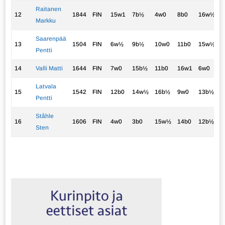
Raitanen
12
1844
FIN
15w1
7b½
4w0
8b0
16w½
2
Markku
Saarenpää
13
1504
FIN
6w½
9b½
10w0
11b0
15w½
1
Pentti
14
Valli Matti
1644
FIN
7w0
15b½
11b0
16w1
6w0
1
Latvala
15
1542
FIN
12b0
14w½
16b½
9w0
13b½
1
Pentti
Ståhle
16
1606
FIN
4w0
3b0
15w½
14b0
12b½
1
Sten