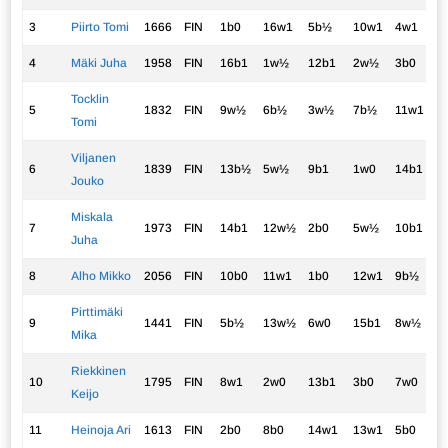
3
Piirto Tomi
1666
FIN
1b0
16w1
5b½
10w1
4w1
3
4
Mäki Juha
1958
FIN
16b1
1w½
12b1
2w½
3b0
3
Tocklin
5
1832
FIN
9w½
6b½
3w½
7b½
11w1
3
Tomi
Viljanen
6
1839
FIN
13b½
5w½
9b1
1w0
14b1
3
Jouko
Miskala
7
1973
FIN
14b1
12w½
2b0
5w½
10b1
3
Juha
8
Alho Mikko
2056
FIN
10b0
11w1
1b0
12w1
9b½
2
Pirttimäki
9
1441
FIN
5b½
13w½
6w0
15b1
8w½
2
Mika
Riekkinen
10
1795
FIN
8w1
2w0
13b1
3b0
7w0
2
Keijo
11
Heinoja Ari
1613
FIN
2b0
8b0
14w1
13w1
5b0
2