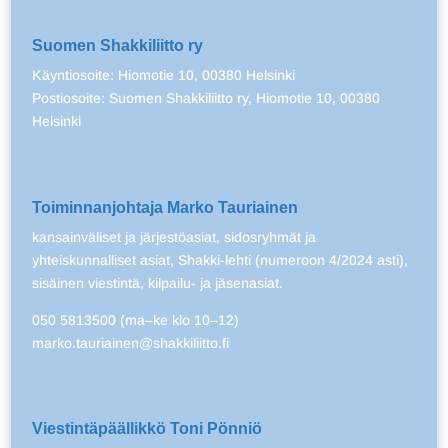
Suomen Shakkiliitto ry
Käyntiosoite: Hiomotie 10, 00380 Helsinki
Postiosoite: Suomen Shakkiliitto ry, Hiomotie 10, 00380
Helsinki
Toiminnanjohtaja Marko Tauriainen
kansainväliset ja järjestöasiat, sidosryhmät ja
yhteiskunnalliset asiat, Shakki-lehti (numeroon 4/2024 asti),
sisäinen viestintä, kilpailu- ja jäsenasiat.
050 5813500 (ma–ke klo 10–12)
marko.tauriainen@shakkiliitto.fi
Viestintäpäällikkö Toni Pönniö