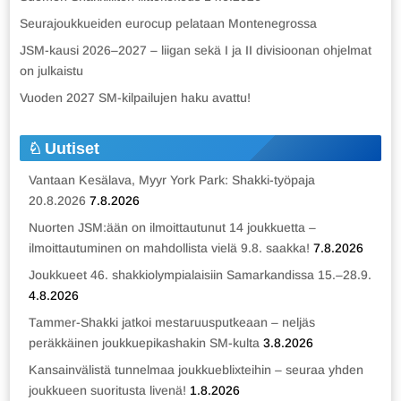
Seurajoukkueiden eurocup pelataan Montenegrossa
JSM-kausi 2026–2027 – liigan sekä I ja II divisioonan ohjelmat
on julkaistu
Vuoden 2027 SM-kilpailujen haku avattu!
Uutiset
Vantaan Kesälava, Myyr York Park: Shakki-työpaja
20.8.2026
7.8.2026
Nuorten JSM:ään on ilmoittautunut 14 joukkuetta –
ilmoittautuminen on mahdollista vielä 9.8. saakka!
7.8.2026
Joukkueet 46. shakkiolympialaisiin Samarkandissa 15.–28.9.
4.8.2026
Tammer-Shakki jatkoi mestaruusputkeaan – neljäs
peräkkäinen joukkuepikashakin SM-kulta
3.8.2026
Kansainvälistä tunnelmaa joukkueblixteihin – seuraa yhden
joukkueen suoritusta livenä!
1.8.2026