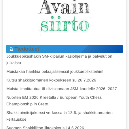
Tiedotteet
Joukkuepikashakin SM-kilpailun käsiohjelma ja palvelut on
julkaistu
Muistakaa hankkia pelaajalisenssit joukkuebliksteihin!
Kutsu shakkituomarien kokoukseen su 26.7.2026
Muista ilmoittautua III divisioonaan JSM-kaudelle 2026–2027
Nuorten EM 2026 Kreetalla / European Youth Chess
Championship in Crete
Shakkitoimitsijakurssi verkossa la 13.6. ja shakkituomarien
kertauskoe
Suomen Shakkiliiton liittokokous 14.6.2026