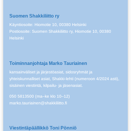
Suomen Shakkiliitto ry
Käyntiosoite: Hiomotie 10, 00380 Helsinki
Postiosoite: Suomen Shakkiliitto ry, Hiomotie 10, 00380
Helsinki
Toiminnanjohtaja Marko Tauriainen
kansainväliset ja järjestöasiat, sidosryhmät ja
yhteiskunnalliset asiat, Shakki-lehti (numeroon 4/2024 asti),
sisäinen viestintä, kilpailu- ja jäsenasiat.
050 5813500 (ma–ke klo 10–12)
marko.tauriainen@shakkiliitto.fi
Viestintäpäällikkö Toni Pönniö