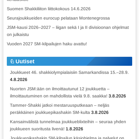
Suomen Shakkiliiton liittokokous 14.6.2026
Seurajoukkueiden eurocup pelataan Montenegrossa
JSM-kausi 2026–2027 – liigan sekä I ja II divisioonan ohjelmat
on julkaistu
Vuoden 2027 SM-kilpailujen haku avattu!
Uutiset
Joukkueet 46. shakkiolympialaisiin Samarkandissa 15.–28.9.
4.8.2026
Nuorten JSM:ään on ilmoittautunut 12 joukkuetta –
ilmoittautuminen on mahdollista vielä 9.8. saakka!
3.8.2026
Tammer-Shakki jatkoi mestaruusputkeaan – neljäs
peräkkäinen joukkuepikashakin SM-kulta
3.8.2026
Kansainvälistä tunnelmaa joukkueblixteihin – seuraa yhden
joukkueen suoritusta livenä!
1.8.2026
Joukkuepikashakin SM-kilpailun käsiohjelma ja palvelut on