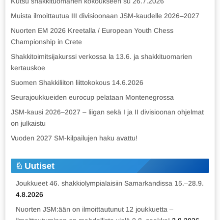
Kutsu shakkituomarien kokoukseen su 26.7.2026
Muista ilmoittautua III divisioonaan JSM-kaudelle 2026–2027
Nuorten EM 2026 Kreetalla / European Youth Chess
Championship in Crete
Shakkitoimitsijakurssi verkossa la 13.6. ja shakkituomarien
kertauskoe
Suomen Shakkiliiton liittokokous 14.6.2026
Seurajoukkueiden eurocup pelataan Montenegrossa
JSM-kausi 2026–2027 – liigan sekä I ja II divisioonan ohjelmat
on julkaistu
Vuoden 2027 SM-kilpailujen haku avattu!
Uutiset
Joukkueet 46. shakkiolympialaisiin Samarkandissa 15.–28.9.
4.8.2026
Nuorten JSM:ään on ilmoittautunut 12 joukkuetta –