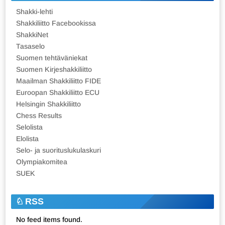
Shakki-lehti
Shakkiliitto Facebookissa
ShakkiNet
Tasaselo
Suomen tehtäväniekat
Suomen Kirjeshakkiliitto
Maailman Shakkiliitto FIDE
Euroopan Shakkiliitto ECU
Helsingin Shakkiliitto
Chess Results
Selolista
Elolista
Selo- ja suorituslukulaskuri
Olympiakomitea
SUEK
RSS
No feed items found.