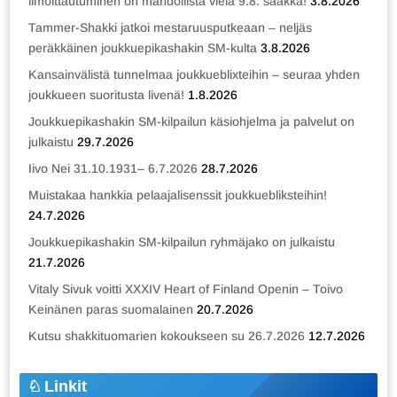
ilmoittautuminen on mahdollista vielä 9.8. saakka!
3.8.2026
Tammer-Shakki jatkoi mestaruusputkeaan – neljäs
peräkkäinen joukkuepikashakin SM-kulta
3.8.2026
Kansainvälistä tunnelmaa joukkueblixteihin – seuraa yhden
joukkueen suoritusta livenä!
1.8.2026
Joukkuepikashakin SM-kilpailun käsiohjelma ja palvelut on
julkaistu
29.7.2026
Iivo Nei 31.10.1931– 6.7.2026
28.7.2026
Muistakaa hankkia pelaajalisenssit joukkuebliksteihin!
24.7.2026
Joukkuepikashakin SM-kilpailun ryhmäjako on julkaistu
21.7.2026
Vitaly Sivuk voitti XXXIV Heart of Finland Openin – Toivo
Keinänen paras suomalainen
20.7.2026
Kutsu shakkituomarien kokoukseen su 26.7.2026
12.7.2026
Linkit