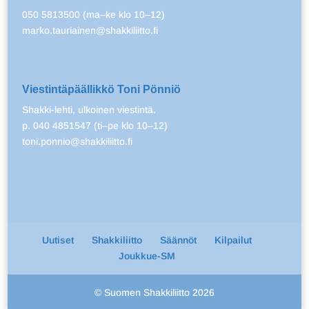
050 5813500 (ma–ke klo 10–12)
marko.tauriainen@shakkiliitto.fi
Viestintäpäällikkö Toni Pönniö
Shakki-lehti, ulkoinen viestintä.
p. 040 4851547 (ti–pe klo 10–12)
toni.ponnio@shakkiliitto.fi
Uutiset
Shakkiliitto
Säännöt
Kilpailut
Joukkue-SM
© Suomen Shakkiliitto 2026