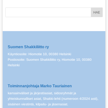
Suomen Shakkiliitto ry
Käyntiosoite: Hiomotie 10, 00380 Helsinki
Postiosoite: Suomen Shakkiliitto ry, Hiomotie 10, 00380
Helsinki
Toiminnanjohtaja Marko Tauriainen
kansainväliset ja järjestöasiat, sidosryhmät ja
yhteiskunnalliset asiat, Shakki-lehti (numeroon 4/2024 asti),
sisäinen viestintä, kilpailu- ja jäsenasiat.