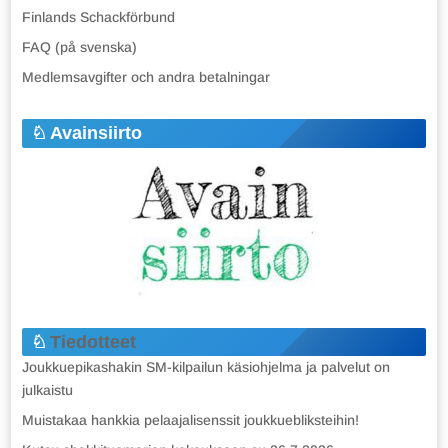
Finlands Schackförbund
FAQ (på svenska)
Medlemsavgifter och andra betalningar
Avainsiirto
Tiedotteet
Joukkuepikashakin SM-kilpailun käsiohjelma ja palvelut on
julkaistu
Muistakaa hankkia pelaajalisenssit joukkuebliksteihin!