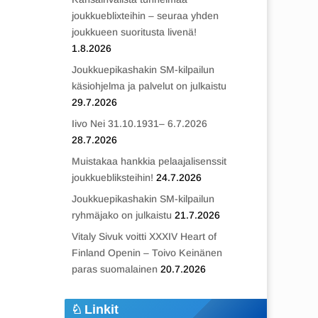
joukkueblixteihin – seuraa yhden
joukkueen suoritusta livenä!
1.8.2026
Joukkuepikashakin SM-kilpailun
käsiohjelma ja palvelut on julkaistu
29.7.2026
Iivo Nei 31.10.1931– 6.7.2026
28.7.2026
Muistakaa hankkia pelaajalisenssit
joukkuebliksteihin!
24.7.2026
Joukkuepikashakin SM-kilpailun
ryhmäjako on julkaistu
21.7.2026
Vitaly Sivuk voitti XXXIV Heart of
Finland Openin – Toivo Keinänen
paras suomalainen
20.7.2026
Linkit