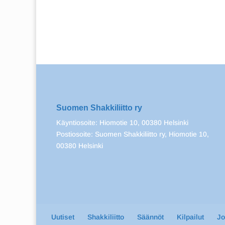
Suomen Shakkiliitto ry
Käyntiosoite: Hiomotie 10, 00380 Helsinki
Postiosoite: Suomen Shakkiliitto ry, Hiomotie 10,
00380 Helsinki
Uutiset
Shakkiliitto
Säännöt
Kilpailut
J