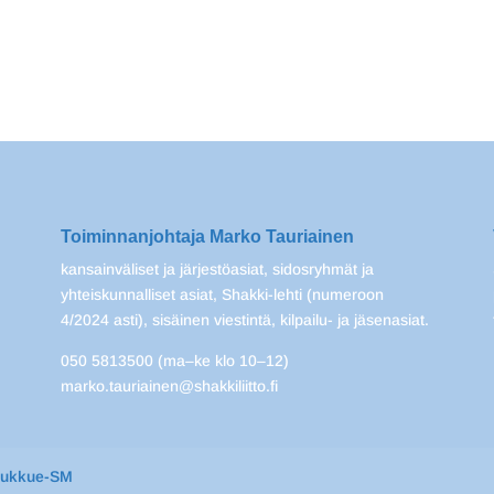
Toiminnanjohtaja Marko Tauriainen
kansainväliset ja järjestöasiat, sidosryhmät ja
yhteiskunnalliset asiat, Shakki-lehti (numeroon
4/2024 asti), sisäinen viestintä, kilpailu- ja jäsenasiat.
050 5813500 (ma–ke klo 10–12)
marko.tauriainen@shakkiliitto.fi
oukkue-SM