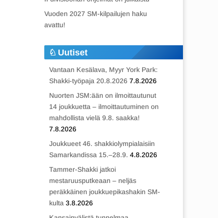
Vuoden 2027 SM-kilpailujen haku
avattu!
Uutiset
Vantaan Kesälava, Myyr York Park:
Shakki-työpaja 20.8.2026
7.8.2026
Nuorten JSM:ään on ilmoittautunut
14 joukkuetta – ilmoittautuminen on
mahdollista vielä 9.8. saakka!
7.8.2026
Joukkueet 46. shakkiolympialaisiin
Samarkandissa 15.–28.9.
4.8.2026
Tammer-Shakki jatkoi
mestaruusputkeaan – neljäs
peräkkäinen joukkuepikashakin SM-
kulta
3.8.2026
Kansainvälistä tunnelmaa