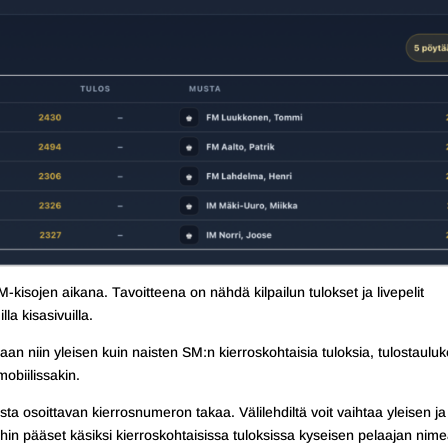
-kisojen aikana. Tavoitteena on nähdä kilpailun tulokset ja livepelit
la kisasivuilla.
n niin yleisen kuin naisten SM:n kierroskohtaisia tuloksia, tulostauluk
mobiilissakin.
osta osoittavan kierrosnumeron takaa. Välilehdiltä voit vaihtaa yleisen ja
eihin pääset käsiksi kierroskohtaisissa tuloksissa kyseisen pelaajan nim