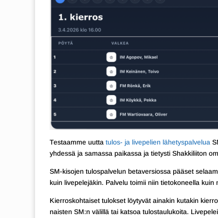
Testaamme uutta
tulos- ja livepelien lähetyspalvelua
SM
yhdessä ja samassa paikassa ja tietysti Shakkiliiton omil
SM-kisojen tulospalvelun betaversiossa pääset selaamaa
kuin livepelejäkin. Palvelu toimii niin tietokoneella kuin 
Kierroskohtaiset tulokset löytyvät ainakin kutakin kierr
naisten SM:n välillä tai katsoa tulostaulukoita. Livepel