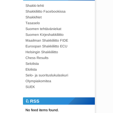
Shakki-lehti
Shakkiliitto Facebookissa
ShakkiNet
Tasaselo
Suomen tehtäväniekat
Suomen Kirjeshakkiliitto
Maailman Shakkiliitto FIDE
Euroopan Shakkiliitto ECU
Helsingin Shakkiliitto
Chess Results
Selolista
Elolista
Selo- ja suorituslukulaskuri
Olympiakomitea
SUEK
RSS
No feed items found.