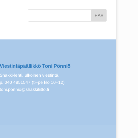
Viestintäpäällikkö Toni Pönniö
Shakki-lehti, ulkoinen viestintä.
p. 040 4851547 (ti–pe klo 10–12)
toni.ponnio@shakkiliitto.fi