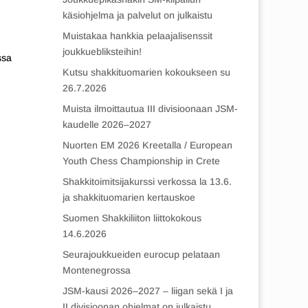
käsiohjelma ja palvelut on julkaistu
Muistakaa hankkia pelaajalisenssit
joukkuebliksteihin!
ssa
Kutsu shakkituomarien kokoukseen su
26.7.2026
Muista ilmoittautua III divisioonaan JSM-
kaudelle 2026–2027
Nuorten EM 2026 Kreetalla / European
Youth Chess Championship in Crete
Shakkitoimitsijakurssi verkossa la 13.6.
ja shakkituomarien kertauskoe
Suomen Shakkiliiton liittokokous
14.6.2026
Seurajoukkueiden eurocup pelataan
Montenegrossa
JSM-kausi 2026–2027 – liigan sekä I ja
II divisioonan ohjelmat on julkaistu