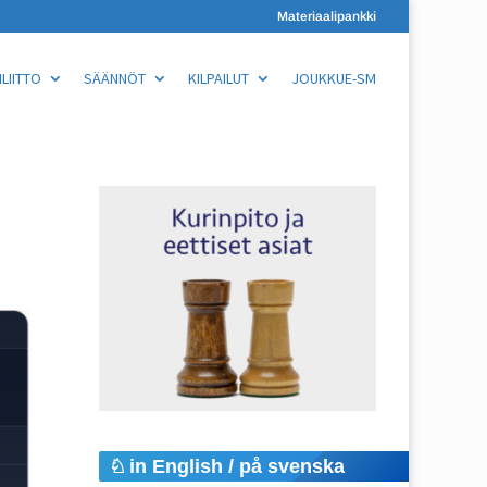
Materiaalipankki
LIITTO
SÄÄNNÖT
KILPAILUT
JOUKKUE-SM
in English / på svenska