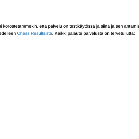
ksi korostetammekin, että palvelu on testikäytössä ja siinä ja sen antami
y edelleen
Chess Resultsista
. Kaikki palaute palvelusta on tervetullutta: