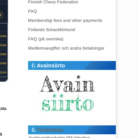
Finnish Chess Federation
FAQ
Membership fees and other payments
Finlands Schackförbund
FAQ (på svenska)
Medlemsavgifter och andra betalningar
Avainsiirto
oita
Tiedotteet
eä
Joukkuepikashakin SM-kilpailun