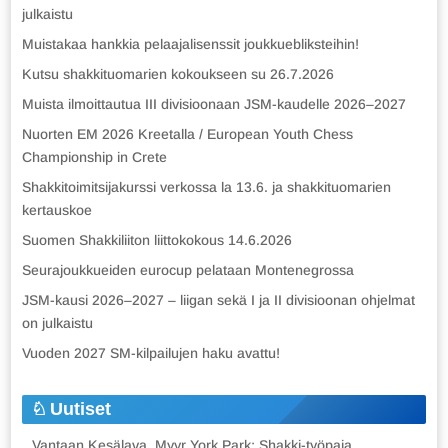
julkaistu
Muistakaa hankkia pelaajalisenssit joukkuebliksteihin!
Kutsu shakkituomarien kokoukseen su 26.7.2026
Muista ilmoittautua III divisioonaan JSM-kaudelle 2026–2027
Nuorten EM 2026 Kreetalla / European Youth Chess
Championship in Crete
Shakkitoimitsijakurssi verkossa la 13.6. ja shakkituomarien
kertauskoe
Suomen Shakkiliiton liittokokous 14.6.2026
Seurajoukkueiden eurocup pelataan Montenegrossa
JSM-kausi 2026–2027 – liigan sekä I ja II divisioonan ohjelmat
on julkaistu
Vuoden 2027 SM-kilpailujen haku avattu!
Uutiset
Vantaan Kesälava, Myyr York Park: Shakki-työpaja