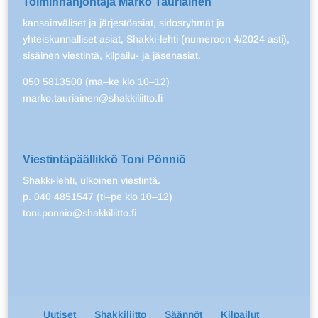
Toiminnanjohtaja Marko Tauriainen
kansainväliset ja järjestöasiat, sidosryhmät ja
yhteiskunnalliset asiat, Shakki-lehti (numeroon 4/2024 asti),
sisäinen viestintä, kilpailu- ja jäsenasiat.
050 5813500 (ma–ke klo 10–12)
marko.tauriainen@shakkiliitto.fi
Viestintäpäällikkö Toni Pönniö
Shakki-lehti, ulkoinen viestintä.
p. 040 4851547 (ti–pe klo 10–12)
toni.ponnio@shakkiliitto.fi
Uutiset
Shakkiliitto
Säännöt
Kilpailut