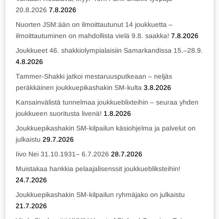
20.8.2026
7.8.2026
Nuorten JSM:ään on ilmoittautunut 14 joukkuetta –
ilmoittautuminen on mahdollista vielä 9.8. saakka!
7.8.2026
Joukkueet 46. shakkiolympialaisiin Samarkandissa 15.–28.9.
4.8.2026
Tammer-Shakki jatkoi mestaruusputkeaan – neljäs
peräkkäinen joukkuepikashakin SM-kulta
3.8.2026
Kansainvälistä tunnelmaa joukkueblixteihin – seuraa yhden
joukkueen suoritusta livenä!
1.8.2026
Joukkuepikashakin SM-kilpailun käsiohjelma ja palvelut on
julkaistu
29.7.2026
Iivo Nei 31.10.1931– 6.7.2026
28.7.2026
Muistakaa hankkia pelaajalisenssit joukkuebliksteihin!
24.7.2026
Joukkuepikashakin SM-kilpailun ryhmäjako on julkaistu
21.7.2026