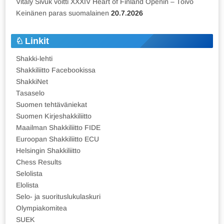
Vitaly Sivuk voitti XXXIV Heart of Finland Openin – Toivo
Keinänen paras suomalainen
20.7.2026
Linkit
Shakki-lehti
Shakkiliitto Facebookissa
ShakkiNet
Tasaselo
Suomen tehtäväniekat
Suomen Kirjeshakkiliitto
Maailman Shakkiliitto FIDE
Euroopan Shakkiliitto ECU
Helsingin Shakkiliitto
Chess Results
Selolista
Elolista
Selo- ja suorituslukulaskuri
Olympiakomitea
SUEK