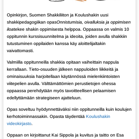
Opinkirjon, Suomen Shakkiliiton ja Koulushakin uusi
shakkipedagogiikan opas
Onnistumisia, oivalluksia ja oppimisen
iloa
tekee shakin oppimisesta helppoa. Oppaassa on valmis 10
oppitunnin kurssisuunnitelma ja ideoita, joiden avulla shakkiin
tutustuminen oppilaiden kanssa käy aloittelijaltakin
vaivattomasti.
Valmiilla oppitunneilla shakkia opitaan vaiheittain nappula
kerrallaan. Tieto-osuuden jälkeen nappuloiden liikkeitä ja
ominaisuuksia harjoitellaan käytännössä mielenkiintoisten
viitepelien avulla. Välttämättömien perustietojen ohessa
oppaassa perehdytään myös tavoitteellisen pelaamisen
edellyttämään strategiseen ajatteluun.
Opas soveltuu hyödynnettäväksi niin oppitunneilla kuin koulujen
kerhotoiminnassakin. Opasta täydentää
Koulushakin
videokirjasto
.
Oppaan on kirjoittanut Kai Sippola ja kuvitus ja taitto on Esa