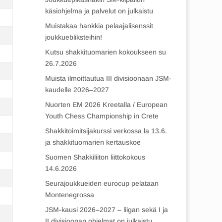
käsiohjelma ja palvelut on julkaistu
Muistakaa hankkia pelaajalisenssit
joukkuebliksteihin!
Kutsu shakkituomarien kokoukseen su
26.7.2026
Muista ilmoittautua III divisioonaan JSM-
kaudelle 2026–2027
Nuorten EM 2026 Kreetalla / European
Youth Chess Championship in Crete
Shakkitoimitsijakurssi verkossa la 13.6.
ja shakkituomarien kertauskoe
Suomen Shakkiliiton liittokokous
14.6.2026
Seurajoukkueiden eurocup pelataan
Montenegrossa
JSM-kausi 2026–2027 – liigan sekä I ja
II divisioonan ohjelmat on julkaistu