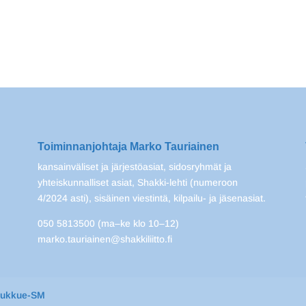
Toiminnanjohtaja Marko Tauriainen
kansainväliset ja järjestöasiat, sidosryhmät ja
yhteiskunnalliset asiat, Shakki-lehti (numeroon
4/2024 asti), sisäinen viestintä, kilpailu- ja jäsenasiat.
050 5813500 (ma–ke klo 10–12)
marko.tauriainen@shakkiliitto.fi
oukkue-SM