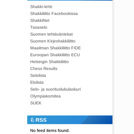
Shakki-lehti
Shakkiliitto Facebookissa
ShakkiNet
Tasaselo
Suomen tehtäväniekat
Suomen Kirjeshakkiliitto
Maailman Shakkiliitto FIDE
Euroopan Shakkiliitto ECU
Helsingin Shakkiliitto
Chess Results
Selolista
Elolista
Selo- ja suorituslukulaskuri
Olympiakomitea
SUEK
RSS
No feed items found.