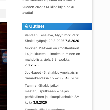
Vuoden 2027 SM-kilpailujen haku
avattu!
Uutiset
Vantaan Kesälava, Myyr York Park:
Shakki-työpaja 20.8.2026
7.8.2026
Nuorten JSM:ään on ilmoittautunut
14 joukkuetta – ilmoittautuminen on
mahdollista vielä 9.8. saakka!
7.8.2026
Joukkueet 46. shakkiolympialaisiin
Samarkandissa 15.–28.9.
4.8.2026
Tammer-Shakki jatkoi
mestaruusputkeaan – neljäs
peräkkäinen joukkuepikashakin SM-
kulta
3.8.2026
Kansainvälistä tunnelmaa