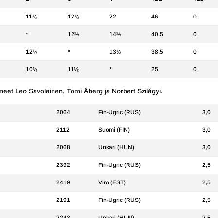
11½
12½
22
46
0
*
12½
14½
40,5
0
12½
*
13½
38,5
0
10½
11½
*
25
0
taneet Leo Savolainen, Tomi Åberg ja Norbert Szilágyi.
2064
Fin-Ugric (RUS)
3,0
2112
Suomi (FIN)
3,0
2068
Unkari (HUN)
3,0
2392
Fin-Ugric (RUS)
2,5
2419
Viro (EST)
2,5
2191
Fin-Ugric (RUS)
2,5
2243
Unkari (HUN)
2,5