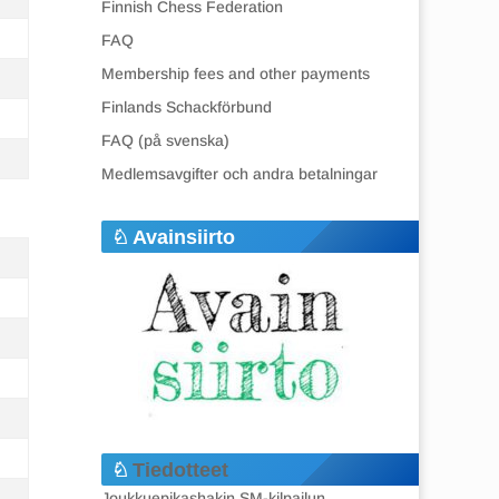
Finnish Chess Federation
FAQ
Membership fees and other payments
Finlands Schackförbund
FAQ (på svenska)
Medlemsavgifter och andra betalningar
Avainsiirto
Tiedotteet
Joukkuepikashakin SM-kilpailun