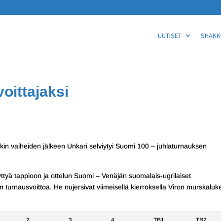
UUTISET
SHAKKI
oittajaksi
nkin vaiheiden jälkeen Unkari selviytyi Suomi 100 – juhlaturnauksen
tyttyä tappioon ja ottelun Suomi – Venäjän suomalais-ugrilaiset
n turnausvoittoa. He nujersivat viimeisellä kierroksella Viron murskalu
2
3
4
TB1
TB2