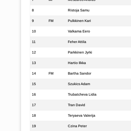
8
Ristoja Samu
9
FM
Pulkkinen Kari
10
Valkama Eero
11
Feher Attila
12
Parkkinen Jyrki
13
Hartio Ilkka
14
FM
Bartha Sandor
15
Szukics Adam
16
Trubatcheva Lidia
17
Tran David
18
Teryaeva Valerija
19
Czina Peter