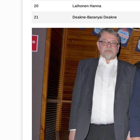
20
Laihonen Hanna
21
Deakne-Baranyai Deakne