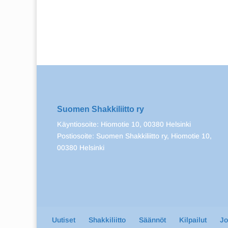
Suomen Shakkiliitto ry
Käyntiosoite: Hiomotie 10, 00380 Helsinki
Postiosoite: Suomen Shakkiliitto ry, Hiomotie 10,
00380 Helsinki
Uutiset
Shakkiliitto
Säännöt
Kilpailut
J