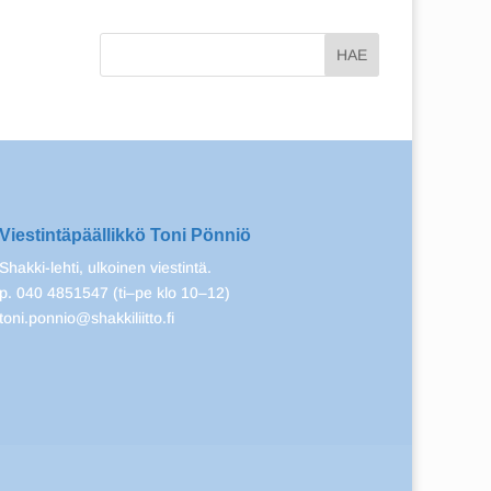
Viestintäpäällikkö Toni Pönniö
Shakki-lehti, ulkoinen viestintä.
p. 040 4851547 (ti–pe klo 10–12)
toni.ponnio@shakkiliitto.fi