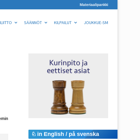
Materiaalipankki
LIITTO
SÄÄNNÖT
KILPAILUT
JOUKKUE-SM
kemin
in English / på svenska