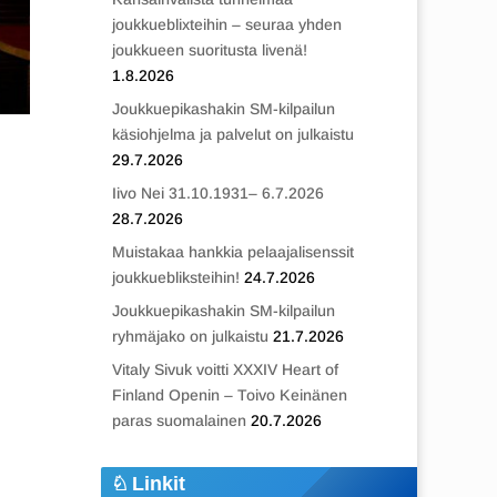
joukkueblixteihin – seuraa yhden
joukkueen suoritusta livenä!
1.8.2026
Joukkuepikashakin SM-kilpailun
käsiohjelma ja palvelut on julkaistu
29.7.2026
Iivo Nei 31.10.1931– 6.7.2026
28.7.2026
Muistakaa hankkia pelaajalisenssit
joukkuebliksteihin!
24.7.2026
Joukkuepikashakin SM-kilpailun
ryhmäjako on julkaistu
21.7.2026
Vitaly Sivuk voitti XXXIV Heart of
Finland Openin – Toivo Keinänen
paras suomalainen
20.7.2026
Linkit