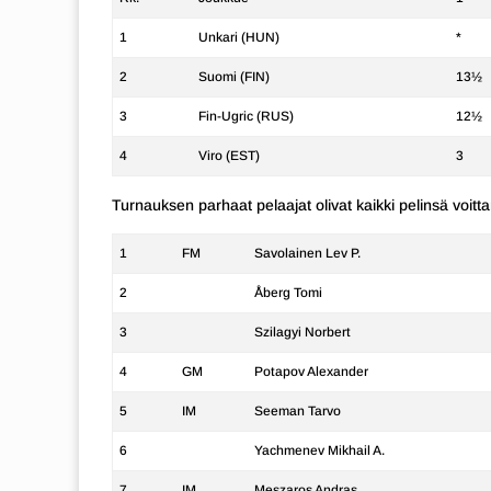
1
Unkari (HUN)
*
2
Suomi (FIN)
13½
3
Fin-Ugric (RUS)
12½
4
Viro (EST)
3
Turnauksen parhaat pelaajat olivat kaikki pelinsä voit
1
FM
Savolainen Lev P.
2
Åberg Tomi
3
Szilagyi Norbert
4
GM
Potapov Alexander
5
IM
Seeman Tarvo
6
Yachmenev Mikhail A.
7
IM
Meszaros Andras