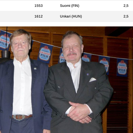
1553
Suomi (FIN)
2,5
1612
Unkari (HUN)
2,5