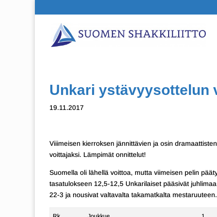
Unkari ystävyysottelun v
19.11.2017
Viiimeisen kierroksen jännittävien ja osin dramaattiste
voittajaksi. Lämpimät onnittelut!
Suomella oli lähellä voittoa, mutta viimeisen pelin pää
tasatulokseen 12,5-12,5 Unkarilaiset pääsivät juhlimaa
22-3 ja nousivat valtavalta takamatkalta mestaruuteen.
Rk.
Joukkue
1