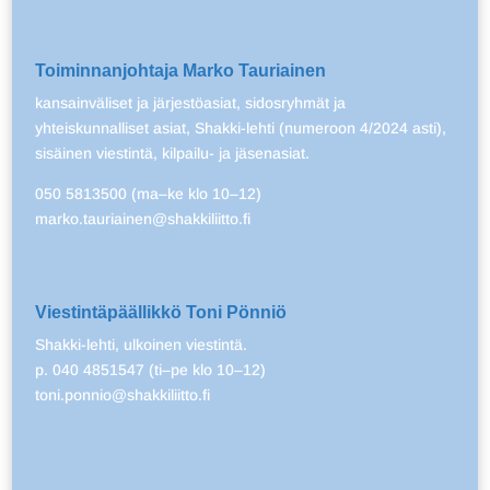
Toiminnanjohtaja Marko Tauriainen
kansainväliset ja järjestöasiat, sidosryhmät ja
yhteiskunnalliset asiat, Shakki-lehti (numeroon 4/2024 asti),
sisäinen viestintä, kilpailu- ja jäsenasiat.
050 5813500 (ma–ke klo 10–12)
marko.tauriainen@shakkiliitto.fi
Viestintäpäällikkö Toni Pönniö
Shakki-lehti, ulkoinen viestintä.
p. 040 4851547 (ti–pe klo 10–12)
toni.ponnio@shakkiliitto.fi