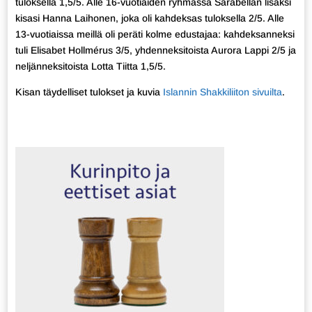
tuloksella 1,5/5. Alle 16-vuotiaiden ryhmässä Sarabellan lisäksi
kisasi Hanna Laihonen, joka oli kahdeksas tuloksella 2/5. Alle
13-vuotiaissa meillä oli peräti kolme edustajaa: kahdeksanneksi
tuli Elisabet Hollmérus 3/5, yhdenneksitoista Aurora Lappi 2/5 ja
neljänneksitoista Lotta Tiitta 1,5/5.
Kisan täydelliset tulokset ja kuvia
Islannin Shakkiliiton sivuilta
.