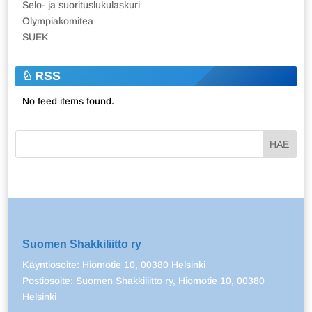
Selo- ja suorituslukulaskuri
Olympiakomitea
SUEK
RSS
No feed items found.
Suomen Shakkiliitto ry
Käyntiosoite: Hiomotie 10, 00380 Helsinki
Postiosoite: Suomen Shakkiliitto ry, Hiomotie 10, 00380
Helsinki