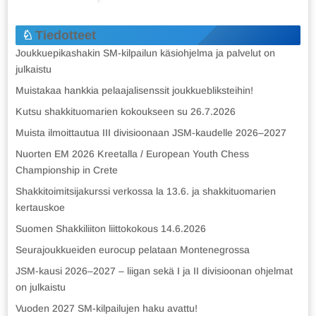
Tiedotteet
Joukkuepikashakin SM-kilpailun käsiohjelma ja palvelut on
julkaistu
Muistakaa hankkia pelaajalisenssit joukkuebliksteihin!
Kutsu shakkituomarien kokoukseen su 26.7.2026
Muista ilmoittautua III divisioonaan JSM-kaudelle 2026–2027
Nuorten EM 2026 Kreetalla / European Youth Chess
Championship in Crete
Shakkitoimitsijakurssi verkossa la 13.6. ja shakkituomarien
kertauskoe
Suomen Shakkiliiton liittokokous 14.6.2026
Seurajoukkueiden eurocup pelataan Montenegrossa
JSM-kausi 2026–2027 – liigan sekä I ja II divisioonan ohjelmat
on julkaistu
Vuoden 2027 SM-kilpailujen haku avattu!