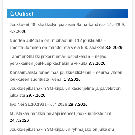
Uutiset
Joukkueet 46. shakkiolympialaisiin Samarkandissa 15.–28.9.
4.8.2026
Nuorten JSM:ään on ilmoittautunut 12 joukkuetta –
ilmoittautuminen on mahdollista vielä 9.8. saakka!
3.8.2026
Tammer-Shakki jatkoi mestaruusputkeaan – neljäs
peräkkäinen joukkuepikashakin SM-kulta
3.8.2026
Kansainvälistä tunnelmaa joukkueblixteihin – seuraa yhden
joukkueen suoritusta livenä!
1.8.2026
Joukkuepikashakin SM-kilpailun käsiohjelma ja palvelut on
julkaistu
29.7.2026
Iivo Nei 31.10.1931– 6.7.2026
28.7.2026
Muistakaa hankkia pelaajalisenssit joukkuebliksteihin!
24.7.2026
Joukkuepikashakin SM-kilpailun ryhmäjako on julkaistu