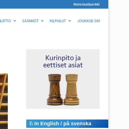
Materiaalipankki
LIITTO
SÄÄNNÖT
KILPAILUT
JOUKKUE-SM
in English / på svenska