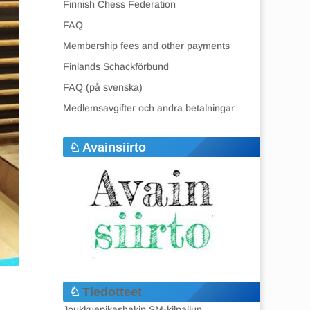
Finnish Chess Federation
FAQ
Membership fees and other payments
Finlands Schackförbund
FAQ (på svenska)
Medlemsavgifter och andra betalningar
Avainsiirto
Tiedotteet
Joukkuepikashakin SM-kilpailun