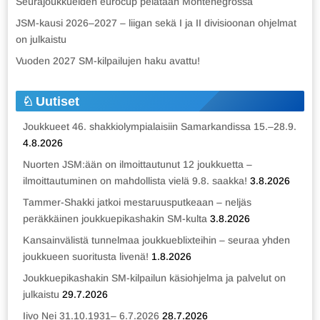
Seurajoukkueiden eurocup pelataan Montenegrossa
JSM-kausi 2026–2027 – liigan sekä I ja II divisioonan ohjelmat
on julkaistu
Vuoden 2027 SM-kilpailujen haku avattu!
Uutiset
Joukkueet 46. shakkiolympialaisiin Samarkandissa 15.–28.9.
4.8.2026
Nuorten JSM:ään on ilmoittautunut 12 joukkuetta –
ilmoittautuminen on mahdollista vielä 9.8. saakka!
3.8.2026
Tammer-Shakki jatkoi mestaruusputkeaan – neljäs
peräkkäinen joukkuepikashakin SM-kulta
3.8.2026
Kansainvälistä tunnelmaa joukkueblixteihin – seuraa yhden
joukkueen suoritusta livenä!
1.8.2026
Joukkuepikashakin SM-kilpailun käsiohjelma ja palvelut on
julkaistu
29.7.2026
Iivo Nei 31.10.1931– 6.7.2026
28.7.2026