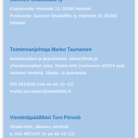
Käyntiosoite: Hiomotie 10, 00380 Helsinki
Postiosoite: Suomen Shakkiliitto ry, Hiomotie 10, 00380
Helsinki
Toiminnanjohtaja Marko Tauriainen
kansainväliset ja järjestöasiat, sidosryhmät ja
yhteiskunnalliset asiat, Shakki-lehti (numeroon 4/2024 asti),
sisäinen viestintä, kilpailu- ja jäsenasiat.
050 5813500 (ma–ke klo 10–12)
marko.tauriainen@shakkiliitto.fi
Viestintäpäällikkö Toni Pönniö
Shakki-lehti, ulkoinen viestintä.
p. 040 4851547 (ti–pe klo 10–12)