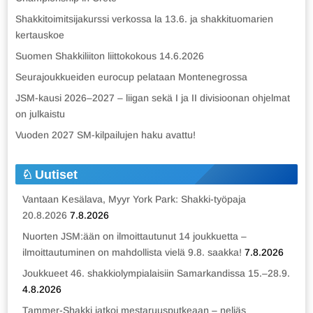
Shakkitoimitsijakurssi verkossa la 13.6. ja shakkituomarien
kertauskoe
Suomen Shakkiliiton liittokokous 14.6.2026
Seurajoukkueiden eurocup pelataan Montenegrossa
JSM-kausi 2026–2027 – liigan sekä I ja II divisioonan ohjelmat
on julkaistu
Vuoden 2027 SM-kilpailujen haku avattu!
Uutiset
Vantaan Kesälava, Myyr York Park: Shakki-työpaja
20.8.2026
7.8.2026
Nuorten JSM:ään on ilmoittautunut 14 joukkuetta –
ilmoittautuminen on mahdollista vielä 9.8. saakka!
7.8.2026
Joukkueet 46. shakkiolympialaisiin Samarkandissa 15.–28.9.
4.8.2026
Tammer-Shakki jatkoi mestaruusputkeaan – neljäs