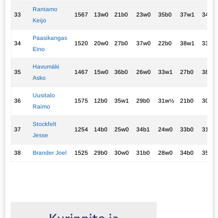
Rantamo
33
1567
13w0
21b0
23w0
35b0
37w1
34b0
Keijo
Paasikangas
34
1520
20w0
27b0
37w0
22b0
38w1
33w1
Eino
Havumäki
35
1467
15w0
36b0
26w0
33w1
27b0
38b1
Asko
Uusitalo
36
1575
12b0
35w1
29b0
31w½
21b0
30w0
Raimo
Stockfelt
37
1254
14b0
25w0
34b1
24w0
33b0
31w0
Jesse
38
Brander Joel
1525
29b0
30w0
31b0
28w0
34b0
35w0