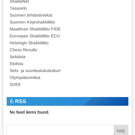
ShakkiNet
Tasaselo
Suomen tehtäväniekat
Suomen Kirjeshakkiliitto
Maailman Shakkiliitto FIDE
Euroopan Shakkiliitto ECU
Helsingin Shakkiliitto
Chess Results
Selolista
Elolista
Selo- ja suorituslukulaskuri
Olympiakomitea
SUEK
RSS
No feed items found.