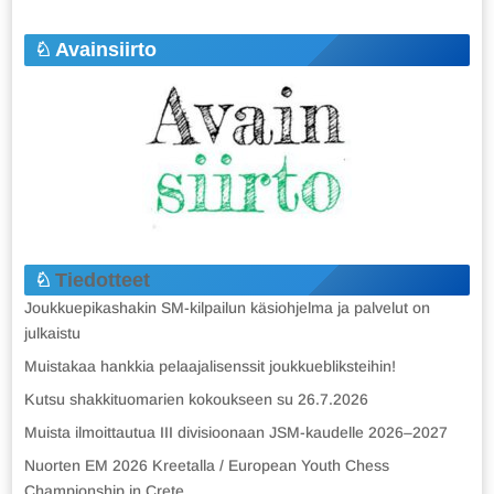
Avainsiirto
Tiedotteet
Joukkuepikashakin SM-kilpailun käsiohjelma ja palvelut on
julkaistu
Muistakaa hankkia pelaajalisenssit joukkuebliksteihin!
Kutsu shakkituomarien kokoukseen su 26.7.2026
Muista ilmoittautua III divisioonaan JSM-kaudelle 2026–2027
Nuorten EM 2026 Kreetalla / European Youth Chess
Championship in Crete