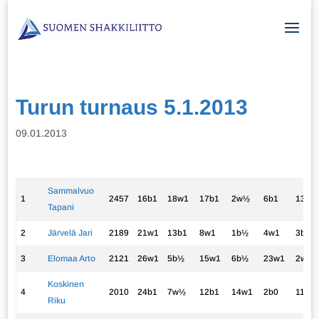
Turun turnaus 5.1.2013
09.01.2013
Sammalvuo
1
2457
16b1
18w1
17b1
2w½
6b1
13w1
Tapani
2
Järvelä Jari
2189
21w1
13b1
8w1
1b½
4w1
3b½
3
Elomaa Arto
2121
26w1
5b½
15w1
6b½
23w1
2w½
Koskinen
4
2010
24b1
7w½
12b1
14w1
2b0
11w½
Riku