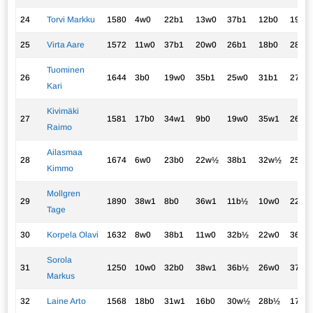
24
Torvi Markku
1580
4w0
22b1
13w0
37b1
12b0
19w0
25
Virta Aare
1572
11w0
37b1
20w0
26b1
18b0
28w1
Tuominen
26
1644
3b0
19w0
35b1
25w0
31b1
27w1
Kari
Kivimäki
27
1581
17b0
34w1
9b0
19w0
35w1
26b0
Raimo
Ailasmaa
28
1674
6w0
23b0
22w½
38b1
32w½
25b0
Kimmo
Mollgren
29
1890
38w1
8b0
36w1
11b½
10w0
22b0
Tage
30
Korpela Olavi
1632
8w0
38b1
11w0
32b½
22w0
36b1
Sorola
31
1250
10w0
32b0
38w1
36b½
26w0
37b1
Markus
32
Laine Arto
1568
18b0
31w1
16b0
30w½
28b½
17w0