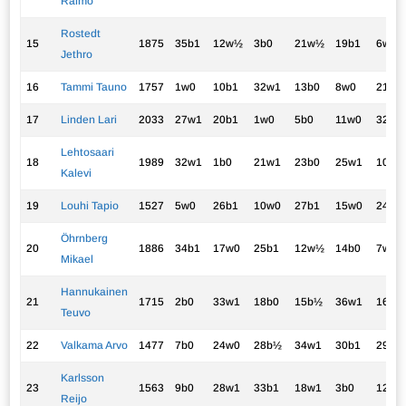
Raimo
Rostedt
15
1875
35b1
12w½
3b0
21w½
19b1
6w½
Jethro
16
Tammi Tauno
1757
1w0
10b1
32w1
13b0
8w0
21b1
17
Linden Lari
2033
27w1
20b1
1w0
5b0
11w0
32b1
Lehtosaari
18
1989
32w1
1b0
21w1
23b0
25w1
10b½
Kalevi
19
Louhi Tapio
1527
5w0
26b1
10w0
27b1
15w0
24b1
Öhrnberg
20
1886
34b1
17w0
25b1
12w½
14b0
7w0
Mikael
Hannukainen
21
1715
2b0
33w1
18b0
15b½
36w1
16w0
Teuvo
22
Valkama Arvo
1477
7b0
24w0
28b½
34w1
30b1
29w1
Karlsson
23
1563
9b0
28w1
33b1
18w1
3b0
12w0
Reijo