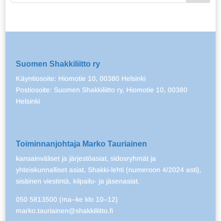
Suomen Shakkiliitto ry
Käyntiosoite: Hiomotie 10, 00380 Helsinki
Postiosoite: Suomen Shakkiliitto ry, Hiomotie 10, 00380
Helsinki
Toiminnanjohtaja Marko Tauriainen
kansainväliset ja järjestöasiat, sidosryhmät ja
yhteiskunnalliset asiat, Shakki-lehti (numeroon 4/2024 asti),
sisäinen viestintä, kilpailu- ja jäsenasiat.
050 5813500 (ma–ke klo 10–12)
marko.tauriainen@shakkiliitto.fi