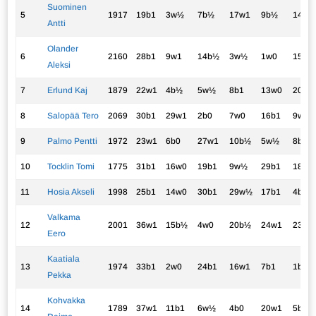
Suominen
5
1917
19b1
3w½
7b½
17w1
9b½
14w½
Antti
Olander
6
2160
28b1
9w1
14b½
3w½
1w0
15b½
Aleksi
7
Erlund Kaj
1879
22w1
4b½
5w½
8b1
13w0
20b1
8
Salopää Tero
2069
30b1
29w1
2b0
7w0
16b1
9w½
9
Palmo Pentti
1972
23w1
6b0
27w1
10b½
5w½
8b½
10
Tocklin Tomi
1775
31b1
16w0
19b1
9w½
29b1
18w½
11
Hosia Akseli
1998
25b1
14w0
30b1
29w½
17b1
4b½
Valkama
12
2001
36w1
15b½
4w0
20b½
24w1
23b1
Eero
Kaatiala
13
1974
33b1
2w0
24b1
16w1
7b1
1b0
Pekka
Kohvakka
14
1789
37w1
11b1
6w½
4b0
20w1
5b½