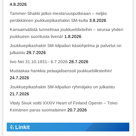
4.8.2026
Tammer-Shakki jatkoi mestaruusputkeaan – neljäs
peräkkäinen joukkuepikashakin SM-kulta
3.8.2026
Kansainvälistä tunnelmaa joukkueblixteihin – seuraa yhden
joukkueen suoritusta livenä!
1.8.2026
Joukkuepikashakin SM-kilpailun käsiohjelma ja palvelut on
julkaistu
29.7.2026
Iivo Nei 31.10.1931– 6.7.2026
28.7.2026
Muistakaa hankkia pelaajalisenssit joukkuebliksteihin!
24.7.2026
Joukkuepikashakin SM-kilpailun ryhmäjako on julkaistu
21.7.2026
Vitaly Sivuk voitti XXXIV Heart of Finland Openin – Toivo
Keinänen paras suomalainen
20.7.2026
Linkit