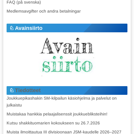
FAQ (på svenska)
Medlemsavgifter och andra betalningar
Avainsiirto
Tiedotteet
Joukkuepikashakin SM-kilpailun käsiohjelma ja palvelut on
julkaistu
Muistakaa hankkia pelaajalisenssit joukkuebliksteihin!
Kutsu shakkituomarien kokoukseen su 26.7.2026
Muista ilmoittautua III divisioonaan JSM-kaudelle 2026–2027