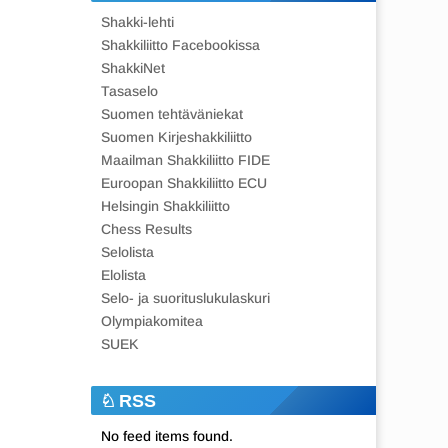
Shakki-lehti
Shakkiliitto Facebookissa
ShakkiNet
Tasaselo
Suomen tehtäväniekat
Suomen Kirjeshakkiliitto
Maailman Shakkiliitto FIDE
Euroopan Shakkiliitto ECU
Helsingin Shakkiliitto
Chess Results
Selolista
Elolista
Selo- ja suorituslukulaskuri
Olympiakomitea
SUEK
RSS
No feed items found.