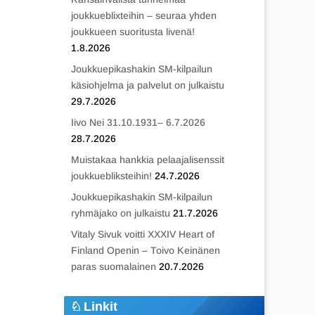
joukkueblixteihin – seuraa yhden
joukkueen suoritusta livenä!
1.8.2026
Joukkuepikashakin SM-kilpailun
käsiohjelma ja palvelut on julkaistu
29.7.2026
Iivo Nei 31.10.1931– 6.7.2026
28.7.2026
Muistakaa hankkia pelaajalisenssit
joukkuebliksteihin!
24.7.2026
Joukkuepikashakin SM-kilpailun
ryhmäjako on julkaistu
21.7.2026
Vitaly Sivuk voitti XXXIV Heart of
Finland Openin – Toivo Keinänen
paras suomalainen
20.7.2026
Linkit