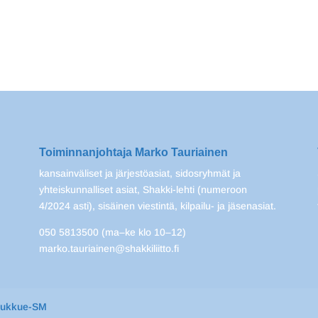
Toiminnanjohtaja Marko Tauriainen
kansainväliset ja järjestöasiat, sidosryhmät ja
yhteiskunnalliset asiat, Shakki-lehti (numeroon
4/2024 asti), sisäinen viestintä, kilpailu- ja jäsenasiat.
050 5813500 (ma–ke klo 10–12)
marko.tauriainen@shakkiliitto.fi
oukkue-SM