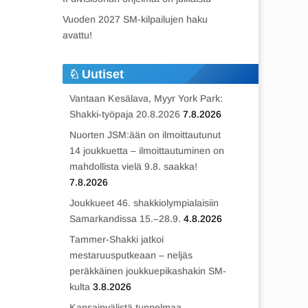
Vuoden 2027 SM-kilpailujen haku
avattu!
Uutiset
Vantaan Kesälava, Myyr York Park:
Shakki-työpaja 20.8.2026
7.8.2026
Nuorten JSM:ään on ilmoittautunut
14 joukkuetta – ilmoittautuminen on
mahdollista vielä 9.8. saakka!
7.8.2026
Joukkueet 46. shakkiolympialaisiin
Samarkandissa 15.–28.9.
4.8.2026
Tammer-Shakki jatkoi
mestaruusputkeaan – neljäs
peräkkäinen joukkuepikashakin SM-
kulta
3.8.2026
Kansainvälistä tunnelmaa