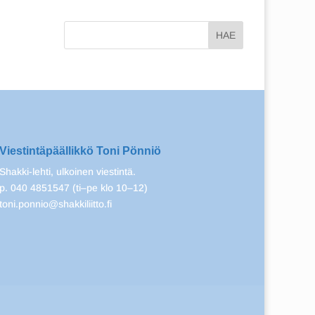
Viestintäpäällikkö Toni Pönniö
Shakki-lehti, ulkoinen viestintä.
p. 040 4851547 (ti–pe klo 10–12)
toni.ponnio@shakkiliitto.fi