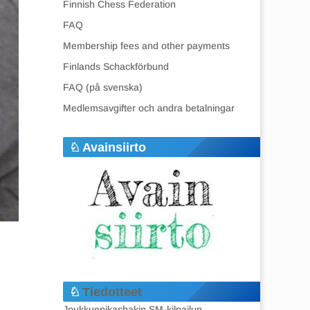
Finnish Chess Federation
FAQ
Membership fees and other payments
Finlands Schackförbund
FAQ (på svenska)
Medlemsavgifter och andra betalningar
Avainsiirto
Tiedotteet
Joukkuepikashakin SM-kilpailun