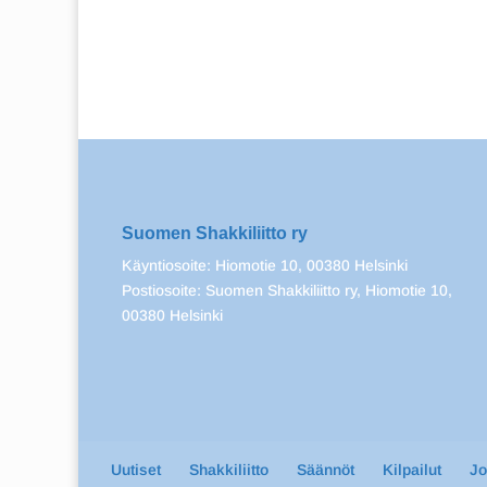
Suomen Shakkiliitto ry
Käyntiosoite: Hiomotie 10, 00380 Helsinki
Postiosoite: Suomen Shakkiliitto ry, Hiomotie 10,
00380 Helsinki
Uutiset
Shakkiliitto
Säännöt
Kilpailut
J