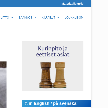
Materiaalipankki
LIITTO
SÄÄNNÖT
KILPAILUT
JOUKKUE-SM
in English / på svenska