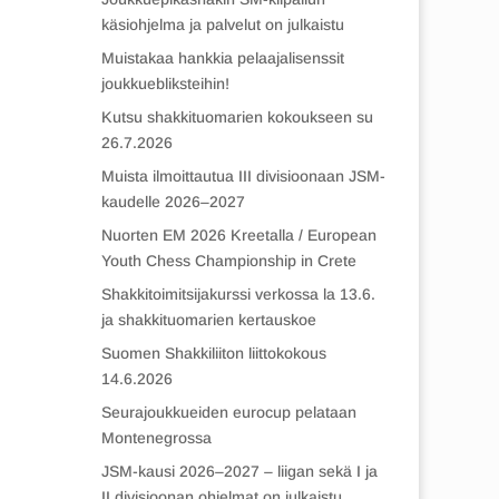
käsiohjelma ja palvelut on julkaistu
Muistakaa hankkia pelaajalisenssit
joukkuebliksteihin!
Kutsu shakkituomarien kokoukseen su
26.7.2026
Muista ilmoittautua III divisioonaan JSM-
kaudelle 2026–2027
Nuorten EM 2026 Kreetalla / European
Youth Chess Championship in Crete
Shakkitoimitsijakurssi verkossa la 13.6.
ja shakkituomarien kertauskoe
Suomen Shakkiliiton liittokokous
14.6.2026
Seurajoukkueiden eurocup pelataan
Montenegrossa
JSM-kausi 2026–2027 – liigan sekä I ja
II divisioonan ohjelmat on julkaistu