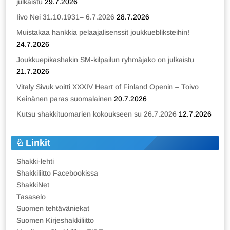
julkaistu
29.7.2026
Iivo Nei 31.10.1931– 6.7.2026
28.7.2026
Muistakaa hankkia pelaajalisenssit joukkuebliksteihin!
24.7.2026
Joukkuepikashakin SM-kilpailun ryhmäjako on julkaistu
21.7.2026
Vitaly Sivuk voitti XXXIV Heart of Finland Openin – Toivo
Keinänen paras suomalainen
20.7.2026
Kutsu shakkituomarien kokoukseen su 26.7.2026
12.7.2026
Linkit
Shakki-lehti
Shakkiliitto Facebookissa
ShakkiNet
Tasaselo
Suomen tehtäväniekat
Suomen Kirjeshakkiliitto