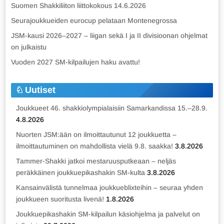
Suomen Shakkiliiton liittokokous 14.6.2026
Seurajoukkueiden eurocup pelataan Montenegrossa
JSM-kausi 2026–2027 – liigan sekä I ja II divisioonan ohjelmat
on julkaistu
Vuoden 2027 SM-kilpailujen haku avattu!
Uutiset
Joukkueet 46. shakkiolympialaisiin Samarkandissa 15.–28.9.
4.8.2026
Nuorten JSM:ään on ilmoittautunut 12 joukkuetta –
ilmoittautuminen on mahdollista vielä 9.8. saakka!
3.8.2026
Tammer-Shakki jatkoi mestaruusputkeaan – neljäs
peräkkäinen joukkuepikashakin SM-kulta
3.8.2026
Kansainvälistä tunnelmaa joukkueblixteihin – seuraa yhden
joukkueen suoritusta livenä!
1.8.2026
Joukkuepikashakin SM-kilpailun käsiohjelma ja palvelut on