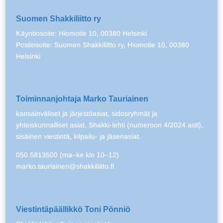
Suomen Shakkiliitto ry
Käyntiosoite: Hiomotie 10, 00380 Helsinki
Postiosoite: Suomen Shakkiliitto ry, Hiomotie 10, 00380
Helsinki
Toiminnanjohtaja Marko Tauriainen
kansainväliset ja järjestöasiat, sidosryhmät ja
yhteiskunnalliset asiat, Shakki-lehti (numeroon 4/2024 asti),
sisäinen viestintä, kilpailu- ja jäsenasiat.
050 5813500 (ma–ke klo 10–12)
marko.tauriainen@shakkiliitto.fi
Viestintäpäällikkö Toni Pönniö