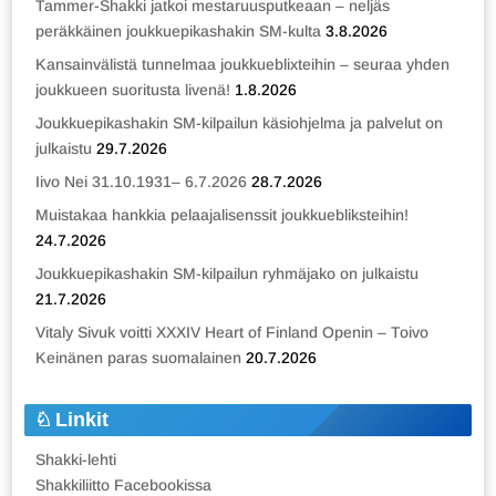
Tammer-Shakki jatkoi mestaruusputkeaan – neljäs
peräkkäinen joukkuepikashakin SM-kulta
3.8.2026
Kansainvälistä tunnelmaa joukkueblixteihin – seuraa yhden
joukkueen suoritusta livenä!
1.8.2026
Joukkuepikashakin SM-kilpailun käsiohjelma ja palvelut on
julkaistu
29.7.2026
Iivo Nei 31.10.1931– 6.7.2026
28.7.2026
Muistakaa hankkia pelaajalisenssit joukkuebliksteihin!
24.7.2026
Joukkuepikashakin SM-kilpailun ryhmäjako on julkaistu
21.7.2026
Vitaly Sivuk voitti XXXIV Heart of Finland Openin – Toivo
Keinänen paras suomalainen
20.7.2026
Linkit
Shakki-lehti
Shakkiliitto Facebookissa