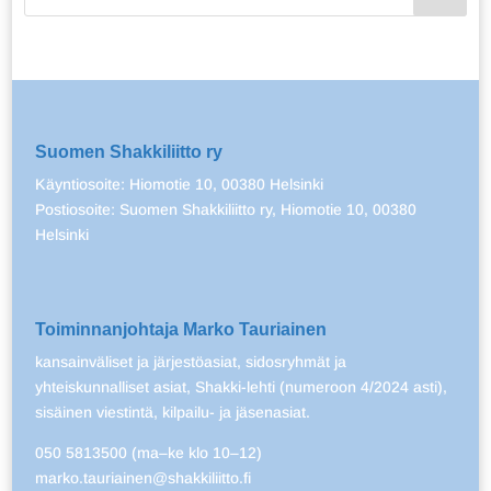
Suomen Shakkiliitto ry
Käyntiosoite: Hiomotie 10, 00380 Helsinki
Postiosoite: Suomen Shakkiliitto ry, Hiomotie 10, 00380
Helsinki
Toiminnanjohtaja Marko Tauriainen
kansainväliset ja järjestöasiat, sidosryhmät ja
yhteiskunnalliset asiat, Shakki-lehti (numeroon 4/2024 asti),
sisäinen viestintä, kilpailu- ja jäsenasiat.
050 5813500 (ma–ke klo 10–12)
marko.tauriainen@shakkiliitto.fi