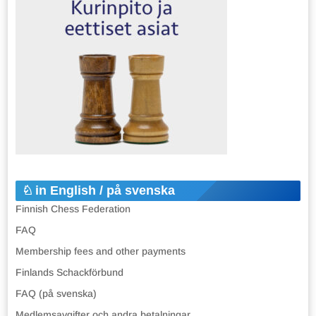
in English / på svenska
Finnish Chess Federation
FAQ
Membership fees and other payments
Finlands Schackförbund
FAQ (på svenska)
Medlemsavgifter och andra betalningar