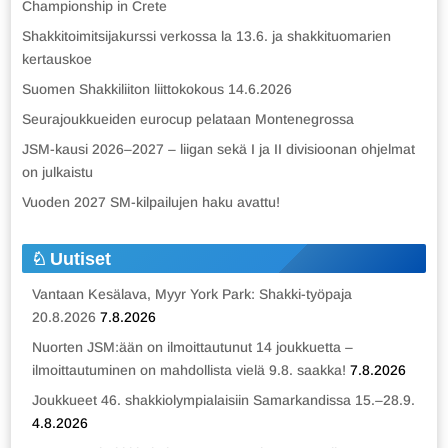
Championship in Crete
Shakkitoimitsijakurssi verkossa la 13.6. ja shakkituomarien
kertauskoe
Suomen Shakkiliiton liittokokous 14.6.2026
Seurajoukkueiden eurocup pelataan Montenegrossa
JSM-kausi 2026–2027 – liigan sekä I ja II divisioonan ohjelmat
on julkaistu
Vuoden 2027 SM-kilpailujen haku avattu!
Uutiset
Vantaan Kesälava, Myyr York Park: Shakki-työpaja
20.8.2026
7.8.2026
Nuorten JSM:ään on ilmoittautunut 14 joukkuetta –
ilmoittautuminen on mahdollista vielä 9.8. saakka!
7.8.2026
Joukkueet 46. shakkiolympialaisiin Samarkandissa 15.–28.9.
4.8.2026