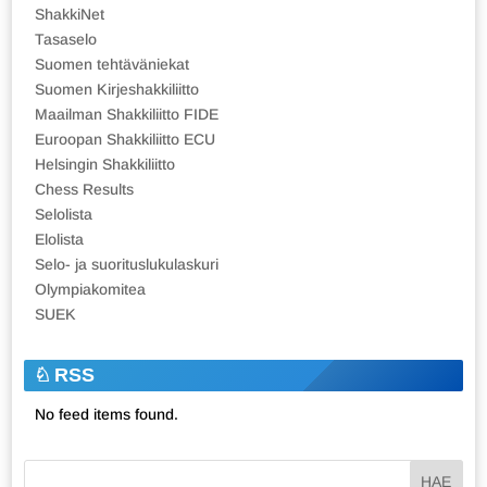
ShakkiNet
Tasaselo
Suomen tehtäväniekat
Suomen Kirjeshakkiliitto
Maailman Shakkiliitto FIDE
Euroopan Shakkiliitto ECU
Helsingin Shakkiliitto
Chess Results
Selolista
Elolista
Selo- ja suorituslukulaskuri
Olympiakomitea
SUEK
RSS
No feed items found.