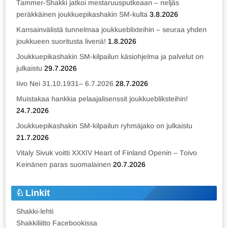
Tammer-Shakki jatkoi mestaruusputkeaan – neljäs
peräkkäinen joukkuepikashakin SM-kulta
3.8.2026
Kansainvälistä tunnelmaa joukkueblixteihin – seuraa yhden
joukkueen suoritusta livenä!
1.8.2026
Joukkuepikashakin SM-kilpailun käsiohjelma ja palvelut on
julkaistu
29.7.2026
Iivo Nei 31.10.1931– 6.7.2026
28.7.2026
Muistakaa hankkia pelaajalisenssit joukkuebliksteihin!
24.7.2026
Joukkuepikashakin SM-kilpailun ryhmäjako on julkaistu
21.7.2026
Vitaly Sivuk voitti XXXIV Heart of Finland Openin – Toivo
Keinänen paras suomalainen
20.7.2026
Linkit
Shakki-lehti
Shakkiliitto Facebookissa