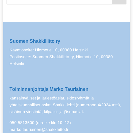
Suomen Shakkiliitto ry
Käyntiosoite: Hiomotie 10, 00380 Helsinki
Postiosoite: Suomen Shakkiliitto ry, Hiomotie 10, 00380
Helsinki
Toiminnanjohtaja Marko Tauriainen
kansainväliset ja järjestöasiat, sidosryhmät ja
yhteiskunnalliset asiat, Shakki-lehti (numeroon 4/2024 asti),
sisäinen viestintä, kilpailu- ja jäsenasiat.
050 5813500 (ma–ke klo 10–12)
marko.tauriainen@shakkiliitto.fi