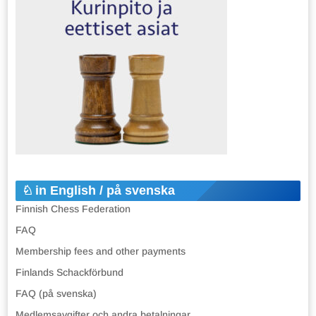
in English / på svenska
Finnish Chess Federation
FAQ
Membership fees and other payments
Finlands Schackförbund
FAQ (på svenska)
Medlemsavgifter och andra betalningar