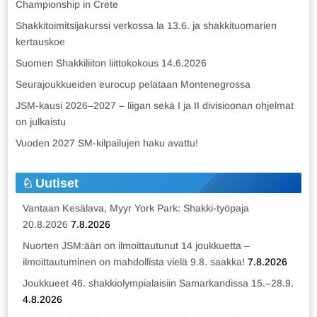
Championship in Crete
Shakkitoimitsijakurssi verkossa la 13.6. ja shakkituomarien
kertauskoe
Suomen Shakkiliiton liittokokous 14.6.2026
Seurajoukkueiden eurocup pelataan Montenegrossa
JSM-kausi 2026–2027 – liigan sekä I ja II divisioonan ohjelmat
on julkaistu
Vuoden 2027 SM-kilpailujen haku avattu!
Uutiset
Vantaan Kesälava, Myyr York Park: Shakki-työpaja
20.8.2026
7.8.2026
Nuorten JSM:ään on ilmoittautunut 14 joukkuetta –
ilmoittautuminen on mahdollista vielä 9.8. saakka!
7.8.2026
Joukkueet 46. shakkiolympialaisiin Samarkandissa 15.–28.9.
4.8.2026