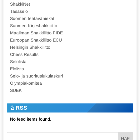
ShakkiNet
Tasaselo
Suomen tehtäväniekat
Suomen Kirjeshakkiliitto
Maailman Shakkiliitto FIDE
Euroopan Shakkiliitto ECU
Helsingin Shakkiliitto
Chess Results
Selolista
Elolista
Selo- ja suorituslukulaskuri
Olympiakomitea
SUEK
RSS
No feed items found.